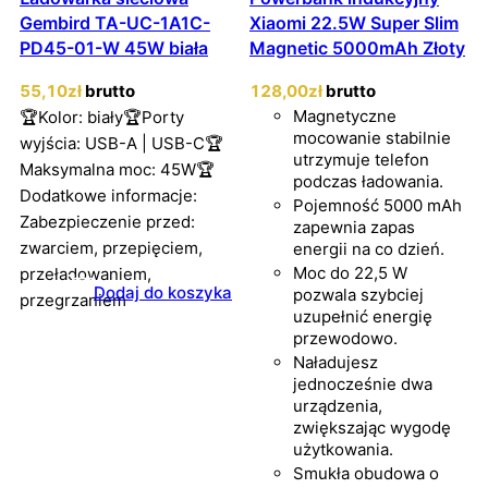
Gembird TA-UC-1A1C-
Xiaomi 22.5W Super Slim
PD45-01-W 45W biała
Magnetic 5000mAh Złoty
55
,10
zł
brutto
128
,00
zł
brutto
Magnetyczne
🏆Kolor: biały🏆Porty
mocowanie stabilnie
wyjścia: USB-A | USB-C🏆
utrzymuje telefon
Maksymalna moc: 45W🏆
podczas ładowania.
Dodatkowe informacje:
Pojemność 5000 mAh
Zabezpieczenie przed:
zapewnia zapas
zwarciem, przepięciem,
energii na co dzień.
Moc do 22,5 W
przeładowaniem,
Dodaj do koszyka
pozwala szybciej
przegrzaniem
uzupełnić energię
przewodowo.
Naładujesz
jednocześnie dwa
urządzenia,
zwiększając wygodę
użytkowania.
Smukła obudowa o