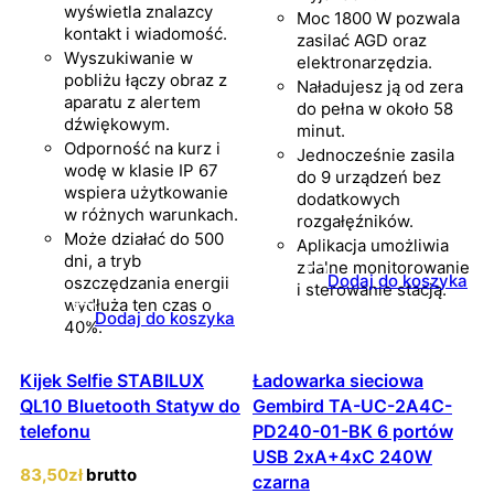
wyświetla znalazcy
Moc 1800 W pozwala
kontakt i wiadomość.
zasilać AGD oraz
Wyszukiwanie w
elektronarzędzia.
pobliżu łączy obraz z
Naładujesz ją od zera
aparatu z alertem
do pełna w około 58
dźwiękowym.
minut.
Odporność na kurz i
Jednocześnie zasila
wodę w klasie IP 67
do 9 urządzeń bez
wspiera użytkowanie
dodatkowych
w różnych warunkach.
rozgałęźników.
Może działać do 500
Aplikacja umożliwia
dni, a tryb
zdalne monitorowanie
Dodaj do koszyka
oszczędzania energii
i sterowanie stacją.
wydłuża ten czas o
Dodaj do koszyka
40%.
Kijek Selfie STABILUX
Ładowarka sieciowa
QL10 Bluetooth Statyw do
Gembird TA-UC-2A4C-
telefonu
PD240-01-BK 6 portów
USB 2xA+4xC 240W
83
,50
zł
brutto
czarna