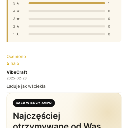
5 ★
1
4 ★
0
3 ★
0
2 ★
0
1 ★
0
Oceniono
5
na 5
VibeCraft
2025-02-28
Ładuje jak wściekła!
BAZA WIEDZY AMPQ
Najczęściej
otrzymywane od Was