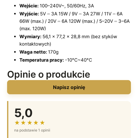
Wejście:
100–240V~, 50/60Hz, 3A
Wyjście:
5V ⎓ 3A 15W / 9V ⎓ 3A 27W / 11V ⎓ 6A
66W (max.) / 20V ⎓ 6A 120W (max.) / 5–20V ⎓ 3–6A
(max. 120W)
Wymiary:
56,1 x 77,2 x 28,8 mm (bez styków
kontaktowych)
Waga netto:
170g
Temperatura pracy:
-10°C~40°C
Opinie o produkcie
Napisz opinię
5,0
★★★★★
na podstawie 1 opinii