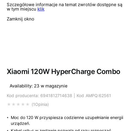
Szczegółowe informacje na temat zwrotów dostępne są
w tym miejscu
klik
Zamknij okno
Xiaomi 120W HyperCharge Combo
Availability:
23 w magazynie
Kod producenta: 6941812714638 | Kod AMPQ:62561
1
Opinia
Oceniony
5.00
na 5 na podstawi
Moc do 120 W przyspiesza codzienne uzupełnianie energii
urządzeń.
Kabel usb-c w zestawie pozwala od razu rozpocząć