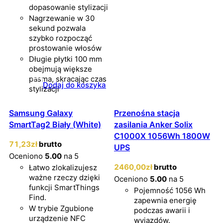
dopasowanie stylizacji
Nagrzewanie w 30
sekund pozwala
szybko rozpocząć
prostowanie włosów
Długie płytki 100 mm
obejmują większe
pasma, skracając czas
Dodaj do koszyka
stylizacji
Samsung Galaxy
Przenośna stacja
SmartTag2 Biały (White)
zasilania Anker Solix
C1000X 1056Wh 1800W
71
,23
zł
brutto
UPS
Oceniono
5.00
na 5
2460
,00
zł
brutto
Łatwo zlokalizujesz
ważne rzeczy dzięki
Oceniono
5.00
na 5
funkcji SmartThings
Pojemność 1056 Wh
Find.
zapewnia energię
W trybie Zgubione
podczas awarii i
urządzenie NFC
wyjazdów.