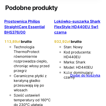
Podobne produkty
Prostownica Philips
Lokówko-suszarka Shark
StraightCare Essential
FlexStyle HD440EU 5w1
BHS376/00
czarna
113
,89
zł
brutto
932
,92
zł
brutto
Technologia
Stan: Nowy
ThermoProtect
Kod producenta:
równomiernie
HD440EU
rozprowadza ciepło,
Marka: Shark
chroniąc włosy przed
Model: HD440EU
przegrz
Kolor dominujący:
Dodaj do koszyka
Ceramiczne płytki z
czarny
keratyną gładko
przesuwają się po
włosach
Sześć ustawień
temperatury od 160°C
do 230°C ułatwia