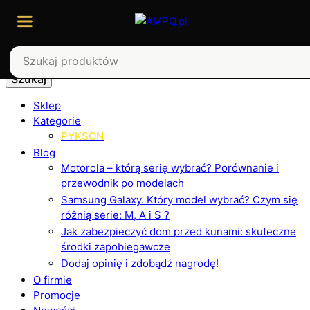
Szukaj
Sklep
Kategorie
PYKSON
Blog
Motorola – którą serię wybrać? Porównanie i
przewodnik po modelach
Samsung Galaxy. Który model wybrać? Czym się
różnią serie: M, A i S ?
Jak zabezpieczyć dom przed kunami: skuteczne
środki zapobiegawcze
Dodaj opinię i zdobądź nagrodę!
O firmie
Promocje