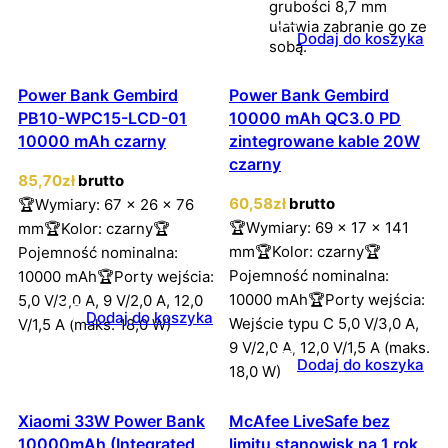
grubości 8,7 mm
ułatwia zabranie go ze
Dodaj do koszyka
sobą.
Power Bank Gembird
Power Bank Gembird
PB10-WPC15-LCD-01
10000 mAh QC3.0 PD
10000 mAh czarny
zintegrowane kable 20W
czarny
85
,70
zł
brutto
60
,58
zł
brutto
🏆Wymiary: 67 x 26 x 76
🏆Wymiary: 69 x 17 x 141
mm🏆Kolor: czarny🏆
mm🏆Kolor: czarny🏆
Pojemność nominalna:
Pojemność nominalna:
10000 mAh🏆Porty wejścia:
10000 mAh🏆Porty wejścia:
5,0 V/3,0 A, 9 V/2,0 A, 12,0
Dodaj do koszyka
Wejście typu C 5,0 V/3,0 A,
V/1,5 A (maks. 18,0 W)
9 V/2,0 A, 12,0 V/1,5 A (maks.
Dodaj do koszyka
18,0 W)
Xiaomi 33W Power Bank
McAfee LiveSafe bez
10000mAh (Integrated
limitu stanowisk na 1 rok