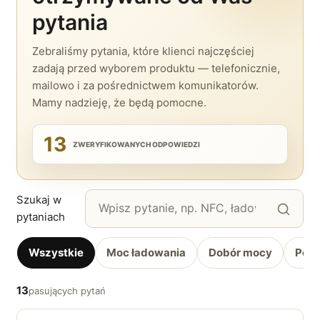
pytania
Zebraliśmy pytania, które klienci najczęściej
zadają przed wyborem produktu — telefonicznie,
mailowo i za pośrednictwem komunikatorów.
Mamy nadzieję, że będą pomocne.
13
ZWERYFIKOWANYCH ODPOWIEDZI
Szukaj w
pytaniach
Wszystkie
Moc ładowania
Dobór mocy
Port
13
pasujących pytań