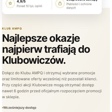
4,9/5
Płatności i ochrona
Ponad 10 tys. opinii
danych
KLUB AMPQ
Najlepsze okazje
najpierw trafiają do
Klubowiczów.
Dołącz do Klubu AMPQ i otrzymuj wybrane promocje
oraz limitowane oferty wcześniej niż pozostali klienci.
Przy części akcji Klubowicze mogą otrzymać dostęp
nawet 6 godzin przed oficjalnym rozpoczęciem promocji
w sklepie.
Wcześniejszy dostęp