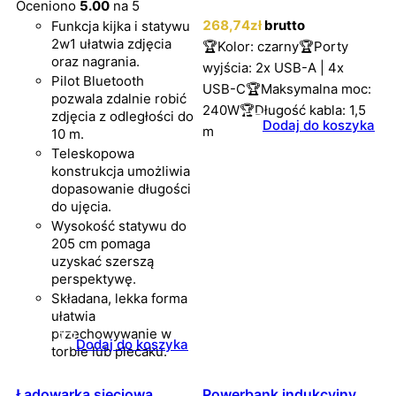
Oceniono
5.00
na 5
268
,74
zł
brutto
Funkcja kijka i statywu
2w1 ułatwia zdjęcia
🏆Kolor: czarny🏆Porty
oraz nagrania.
wyjścia: 2x USB-A | 4x
Pilot Bluetooth
USB-C🏆Maksymalna moc:
pozwala zdalnie robić
240W🏆Długość kabla: 1,5
zdjęcia z odległości do
Dodaj do koszyka
m
10 m.
Teleskopowa
konstrukcja umożliwia
dopasowanie długości
do ujęcia.
Wysokość statywu do
205 cm pomaga
uzyskać szerszą
perspektywę.
Składana, lekka forma
ułatwia
przechowywanie w
Dodaj do koszyka
torbie lub plecaku.
Ładowarka sieciowa
Powerbank indukcyjny