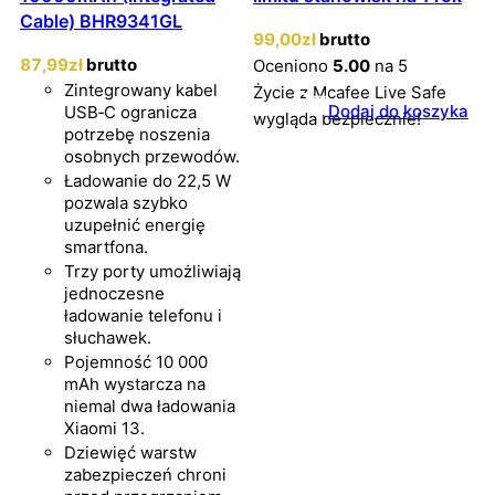
Cable) BHR9341GL
99
,00
zł
brutto
87
,99
zł
brutto
Oceniono
5.00
na 5
Zintegrowany kabel
Życie z Mcafee Live Safe
Dodaj do koszyka
USB‑C ogranicza
wygląda bezpiecznie!
potrzebę noszenia
osobnych przewodów.
Ładowanie do 22,5 W
pozwala szybko
uzupełnić energię
smartfona.
Trzy porty umożliwiają
jednoczesne
ładowanie telefonu i
słuchawek.
Pojemność 10 000
mAh wystarcza na
niemal dwa ładowania
Xiaomi 13.
Dziewięć warstw
zabezpieczeń chroni