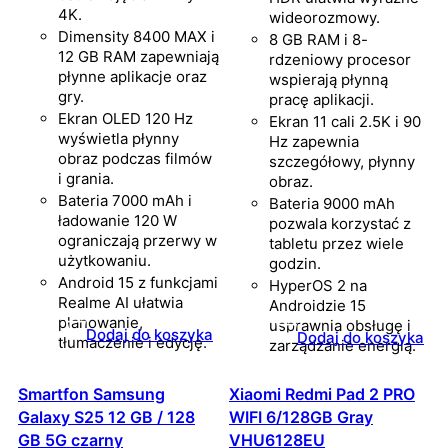
4K.
wideorozmowy.
Dimensity 8400 MAX i
8 GB RAM i 8-
12 GB RAM zapewniają
rdzeniowy procesor
płynne aplikacje oraz
wspierają płynną
gry.
pracę aplikacji.
Ekran OLED 120 Hz
Ekran 11 cali 2.5K i 90
wyświetla płynny
Hz zapewnia
obraz podczas filmów
szczegółowy, płynny
i grania.
obraz.
Bateria 7000 mAh i
Bateria 9000 mAh
ładowanie 120 W
pozwala korzystać z
ograniczają przerwy w
tabletu przez wiele
użytkowaniu.
godzin.
Android 15 z funkcjami
HyperOS 2 na
Realme AI ułatwia
Androidzie 15
planowanie,
usprawnia obsługę i
Dodaj do koszyka
Dodaj do koszyka
tłumaczenie i edycję.
zarządzanie energią.
Smartfon Samsung
Xiaomi Redmi Pad 2 PRO
Galaxy S25 12 GB / 128
WIFI 6/128GB Gray
GB 5G czarny
VHU6128EU