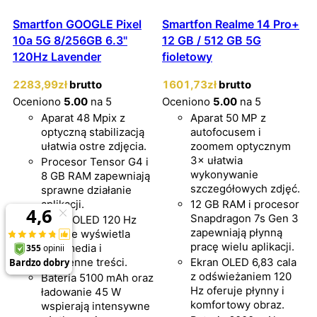
Smartfon GOOGLE Pixel
Smartfon Realme 14 Pro+
10a 5G 8/256GB 6.3"
12 GB / 512 GB 5G
120Hz Lavender
fioletowy
2283
,99
zł
brutto
1601
,73
zł
brutto
Oceniono
5.00
na 5
Oceniono
5.00
na 5
Aparat 48 Mpix z
Aparat 50 MP z
optyczną stabilizacją
autofocusem i
ułatwia ostre zdjęcia.
zoomem optycznym
3× ułatwia
Procesor Tensor G4 i
wykonywanie
8 GB RAM zapewniają
szczegółowych zdjęć.
sprawne działanie
aplikacji.
12 GB RAM i procesor
Snapdragon 7s Gen 3
Ekran OLED 120 Hz
zapewniają płynną
płynnie wyświetla
pracę wielu aplikacji.
multimedia i
codzienne treści.
Ekran OLED 6,83 cala
z odświeżaniem 120
Bateria 5100 mAh oraz
Hz oferuje płynny i
ładowanie 45 W
komfortowy obraz.
wspierają intensywne