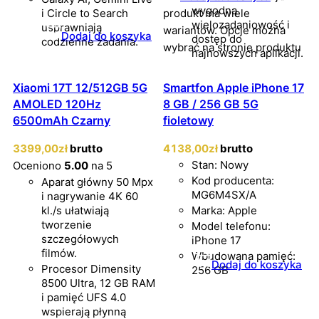
wygodną
i Circle to Search
produkt ma wiele
wielozadaniowość i
usprawniają
wariantów. Opcje można
Dodaj do koszyka
dostęp do
codzienne zadania.
wybrać na stronie produktu
najnowszych aplikacji.
Xiaomi 17T 12/512GB 5G
Smartfon Apple iPhone 17
AMOLED 120Hz
8 GB / 256 GB 5G
6500mAh Czarny
fioletowy
3399
,00
zł
brutto
4138
,00
zł
brutto
Stan: Nowy
Oceniono
5.00
na 5
Kod producenta:
Aparat główny 50 Mpx
MG6M4SX/A
i nagrywanie 4K 60
kl./s ułatwiają
Marka: Apple
tworzenie
Model telefonu:
szczegółowych
iPhone 17
filmów.
Wbudowana pamięć:
Dodaj do koszyka
Procesor Dimensity
256 GB
8500 Ultra, 12 GB RAM
i pamięć UFS 4.0
wspierają płynną