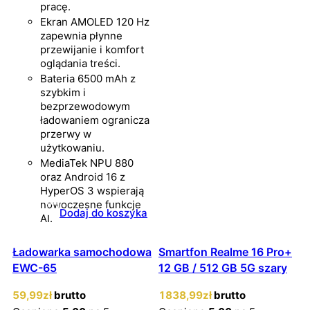
pracę.
Ekran AMOLED 120 Hz
zapewnia płynne
przewijanie i komfort
oglądania treści.
Bateria 6500 mAh z
szybkim i
bezprzewodowym
ładowaniem ogranicza
przerwy w
użytkowaniu.
MediaTek NPU 880
oraz Android 16 z
HyperOS 3 wspierają
nowoczesne funkcje
Dodaj do koszyka
AI.
Ładowarka samochodowa
Smartfon Realme 16 Pro+
EWC-65
12 GB / 512 GB 5G szary
59
,99
zł
brutto
1838
,99
zł
brutto