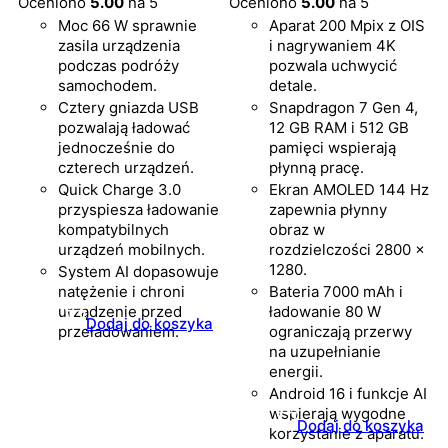
Oceniono
5.00
na 5
Oceniono
5.00
na 5
Moc 66 W sprawnie
Aparat 200 Mpix z OIS
zasila urządzenia
i nagrywaniem 4K
podczas podróży
pozwala uchwycić
samochodem.
detale.
Cztery gniazda USB
Snapdragon 7 Gen 4,
pozwalają ładować
12 GB RAM i 512 GB
jednocześnie do
pamięci wspierają
czterech urządzeń.
płynną pracę.
Quick Charge 3.0
Ekran AMOLED 144 Hz
przyspiesza ładowanie
zapewnia płynny
kompatybilnych
obraz w
urządzeń mobilnych.
rozdzielczości 2800 ×
1280.
System AI dopasowuje
natężenie i chroni
Bateria 7000 mAh i
urządzenie przed
ładowanie 80 W
Dodaj do koszyka
przeładowaniem.
ograniczają przerwy
na uzupełnianie
energii.
Android 16 i funkcje AI
wspierają wygodne
Dodaj do koszyka
korzystanie z aparatu.