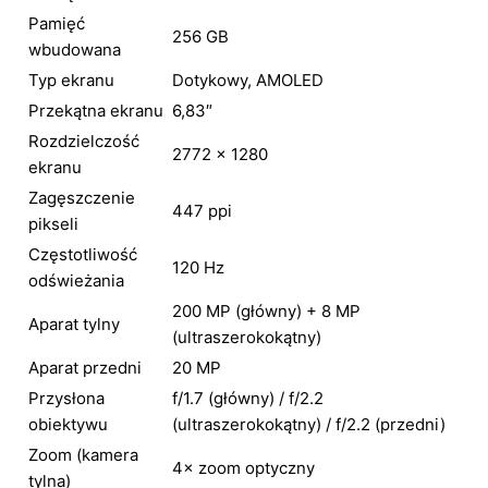
Pamięć
256 GB
wbudowana
Typ ekranu
Dotykowy, AMOLED
Przekątna ekranu
6,83″
Rozdzielczość
2772 × 1280
ekranu
Zagęszczenie
447 ppi
pikseli
Częstotliwość
120 Hz
odświeżania
200 MP (główny) + 8 MP
Aparat tylny
(ultraszerokokątny)
Aparat przedni
20 MP
Przysłona
f/1.7 (główny) / f/2.2
obiektywu
(ultraszerokokątny) / f/2.2 (przedni)
Zoom (kamera
4× zoom optyczny
tylna)