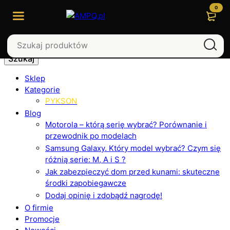
0
Szukaj
Sklep
Kategorie
PYKSON
Blog
Motorola – którą serię wybrać? Porównanie i
przewodnik po modelach
Samsung Galaxy. Który model wybrać? Czym się
różnią serie: M, A i S ?
Jak zabezpieczyć dom przed kunami: skuteczne
środki zapobiegawcze
Dodaj opinię i zdobądź nagrodę!
O firmie
Promocje