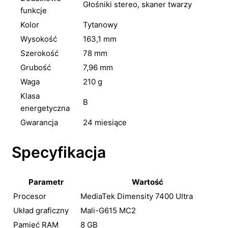
Głośniki stereo, skaner twarzy
funkcje
Kolor
Tytanowy
Wysokość
163,1 mm
Szerokość
78 mm
Grubość
7,96 mm
Waga
210 g
Klasa
B
energetyczna
Gwarancja
24 miesiące
Specyfikacja
Parametr
Wartość
Procesor
MediaTek Dimensity 7400 Ultra
Układ graficzny
Mali-G615 MC2
Pamięć RAM
8 GB