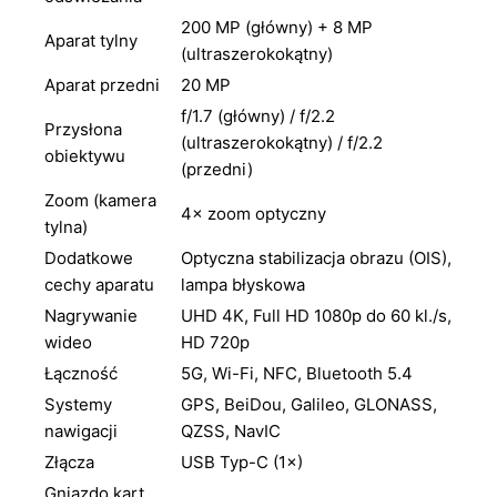
200 MP (główny) + 8 MP
Aparat tylny
(ultraszerokokątny)
Aparat przedni
20 MP
f/1.7 (główny) / f/2.2
Przysłona
(ultraszerokokątny) / f/2.2
obiektywu
(przedni)
Zoom (kamera
4× zoom optyczny
tylna)
Dodatkowe
Optyczna stabilizacja obrazu (OIS),
cechy aparatu
lampa błyskowa
Nagrywanie
UHD 4K, Full HD 1080p do 60 kl./s,
wideo
HD 720p
Łączność
5G, Wi-Fi, NFC, Bluetooth 5.4
Systemy
GPS, BeiDou, Galileo, GLONASS,
nawigacji
QZSS, NavIC
Złącza
USB Typ-C (1×)
Gniazdo kart