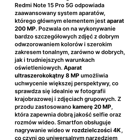
Redmi Note 15 Pro 5G odpowiada
zaawansowany system aparatów,
którego głównym elementem jest
aparat
200 MP
. Pozwala on na wykonywanie
bardzo szczegółowych zdjęć z dobrym
odwzorowaniem kolorów i szerokim
zakresem tonalnym, zarówno w dobrych,
jak i trudniejszych warunkach
oświetleniowych.
Aparat
ultraszerokokątny 8 MP
umożliwia
uchwycenie większej perspektywy, co
sprawdza się idealnie w fotografii
krajobrazowej i zdjęciach grupowych. Z
przodu zastosowano
kamerę 20 MP
,
która zapewnia dobrą jakość selfie oraz
rozmów wideo. Smartfon obsługuje
nagrywanie wideo w
rozdzielczości 4K
,
co czyni go uniwersalnym narzędziem