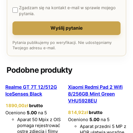
Zgadzam się na kontakt e-mail w sprawie mojego
pytania.
Wyślij pytanie
Pytania publikujemy po weryfikacji. Nie udostępniamy
Twojego adresu e-mail.
Podobne produkty
Realme GT 7T 12/512G
Xiaomi Redmi Pad 2 Wifi
IceSenses Black
8/256GB Mint Green
VHU5928EU
1890
,00
zł
brutto
814
,92
zł
brutto
Oceniono
5.00
na 5
Aparat 50 Mpix z OIS
Oceniono
5.00
na 5
pomaga rejestrować
Aparat przedni 5 MP z
ostre zdjęcia i filmy
HDR ułatwia wyraźne