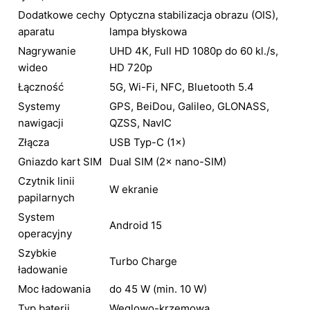
Dodatkowe cechy
Optyczna stabilizacja obrazu (OIS),
aparatu
lampa błyskowa
Nagrywanie
UHD 4K, Full HD 1080p do 60 kl./s,
wideo
HD 720p
Łączność
5G, Wi-Fi, NFC, Bluetooth 5.4
Systemy
GPS, BeiDou, Galileo, GLONASS,
nawigacji
QZSS, NavIC
Złącza
USB Typ-C (1×)
Gniazdo kart SIM
Dual SIM (2× nano-SIM)
Czytnik linii
W ekranie
papilarnych
System
Android 15
operacyjny
Szybkie
Turbo Charge
ładowanie
Moc ładowania
do 45 W (min. 10 W)
Typ baterii
Węglowo-krzemowa