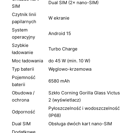
Dual SIM (2× nano-SIM)
SIM
Czytnik linii
W ekranie
papilarnych
System
Android 15
operacyjny
Szybkie
Turbo Charge
ładowanie
Moc ładowania
do 45 W (min. 10 W)
Typ baterii
Węglowo-krzemowa
Pojemność
6580 mAh
baterii
Obudowa /
Szkło Corning Gorilla Glass Victus
ochrona
2 (wyświetlacz)
Pyłoszczelność i wodoszczelność
Odporność
(IP68)
Dual SIM
Obsługa dwóch kart nano-SIM
Dodatkowe