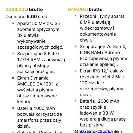
2386
,00
zł
brutto
949
,00
zł
brutto
Przedni i tylny aparat
Oceniono
5.00
na 5
8 MP ułatwiają
Aparat 50 MP z OIS i
wideorozmowy i
zoomem optycznym
dokumentowanie
3x ułatwia
chwil.
wykonywanie
Snapdragon 7s Gen 4,
szczegółowych zdjęć.
6 GB RAM i Adreno
Snapdragon 8 Elite i
810 zapewniają płynne
12 GB RAM zapewniają
działanie aplikacji.
płynną obsługę
Ekran IPS 12,1 cala w
aplikacji oraz gier.
rozdzielczości 2.5K z
Ekran Dynamic
120 Hz daje
AMOLED 2X 120 Hz
szczegółowy, płynny
wyświetla płynny
obraz.
obraz i intensywne
Bateria 12000 mAh
kolory.
oraz szybkie
Bateria 4000 mAh
ładowanie 33 W
pozwala korzystać ze
wspierają długą pracę
smartfona przez cały
bez przerw.
dzień.
Dodaj do koszyka
Android 15 oferuje
Ten
Galaxy AI, Gemini Live