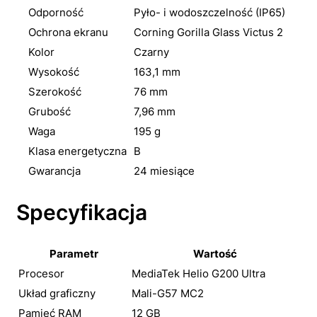
Odporność
Pyło- i wodoszczelność (IP65)
Ochrona ekranu
Corning Gorilla Glass Victus 2
Kolor
Czarny
Wysokość
163,1 mm
Szerokość
76 mm
Grubość
7,96 mm
Waga
195 g
Klasa energetyczna
B
Gwarancja
24 miesiące
Specyfikacja
Parametr
Wartość
Procesor
MediaTek Helio G200 Ultra
Układ graficzny
Mali-G57 MC2
Pamięć RAM
12 GB