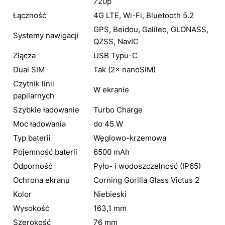
720p
Łączność
4G LTE, Wi-Fi, Bluetooth 5.2
GPS, Beidou, Galileo, GLONASS,
Systemy nawigacji
QZSS, NavIC
Złącza
USB Typu-C
Dual SIM
Tak (2× nanoSIM)
Czytnik linii
W ekranie
papilarnych
Szybkie ładowanie
Turbo Charge
Moc ładowania
do 45 W
Typ baterii
Węglowo-krzemowa
Pojemność baterii
6500 mAh
Odporność
Pyło- i wodoszczelność (IP65)
Ochrona ekranu
Corning Gorilla Glass Victus 2
Kolor
Niebieski
Wysokość
163,1 mm
Szerokość
76 mm