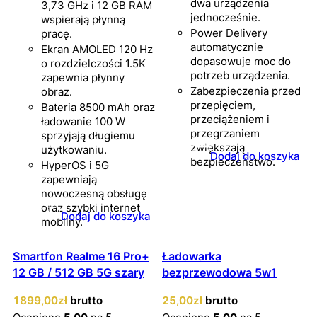
dwa urządzenia
3,73 GHz i 12 GB RAM
jednocześnie.
wspierają płynną
Power Delivery
pracę.
automatycznie
Ekran AMOLED 120 Hz
dopasowuje moc do
o rozdzielczości 1.5K
potrzeb urządzenia.
zapewnia płynny
Zabezpieczenia przed
obraz.
przepięciem,
Bateria 8500 mAh oraz
przeciążeniem i
ładowanie 100 W
przegrzaniem
sprzyjają długiemu
zwiększają
użytkowaniu.
Dodaj do koszyka
bezpieczeństwo.
HyperOS i 5G
zapewniają
nowoczesną obsługę
oraz szybki internet
Dodaj do koszyka
mobilny.
Smartfon Realme 16 Pro+
Ładowarka
12 GB / 512 GB 5G szary
bezprzewodowa 5w1
1899
,00
zł
brutto
25
,00
zł
brutto