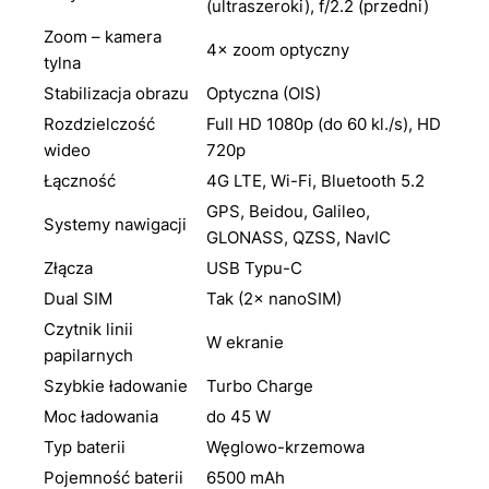
(ultraszeroki), f/2.2 (przedni)
Zoom – kamera
4× zoom optyczny
tylna
Stabilizacja obrazu
Optyczna (OIS)
Rozdzielczość
Full HD 1080p (do 60 kl./s), HD
wideo
720p
Łączność
4G LTE, Wi-Fi, Bluetooth 5.2
GPS, Beidou, Galileo,
Systemy nawigacji
GLONASS, QZSS, NavIC
Złącza
USB Typu-C
Dual SIM
Tak (2× nanoSIM)
Czytnik linii
W ekranie
papilarnych
Szybkie ładowanie
Turbo Charge
Moc ładowania
do 45 W
Typ baterii
Węglowo-krzemowa
Pojemność baterii
6500 mAh