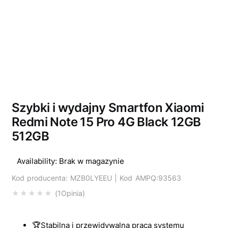
Wyprzedano
Szybki i wydajny Smartfon Xiaomi
Redmi Note 15 Pro 4G Black 12GB
512GB
Availability:
Brak w magazynie
Kod producenta: MZB0LYEEU | Kod AMPQ:93563
1
Opinia
Oceniony
5.00
na 5 na podstawi
🏆Stabilna i przewidywalna praca systemu