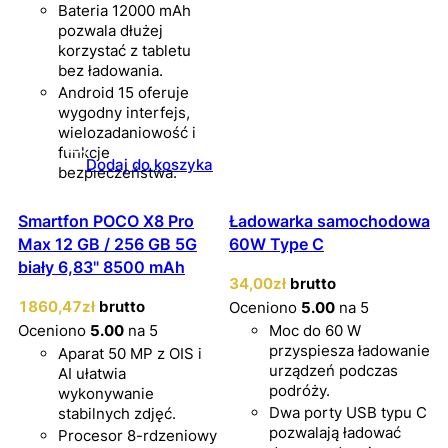
Bateria 12000 mAh
pozwala dłużej
korzystać z tabletu
bez ładowania.
Android 15 oferuje
wygodny interfejs,
wielozadaniowość i
funkcje
Dodaj do koszyka
bezpieczeństwa.
Smartfon POCO X8 Pro
Ładowarka samochodowa
Max 12 GB / 256 GB 5G
60W Type C
biały 6,83" 8500 mAh
34
,00
zł
brutto
1860
,47
zł
brutto
Oceniono
5.00
na 5
Oceniono
5.00
na 5
Moc do 60 W
przyspiesza ładowanie
Aparat 50 MP z OIS i
urządzeń podczas
AI ułatwia
podróży.
wykonywanie
Dwa porty USB typu C
stabilnych zdjęć.
pozwalają ładować
Procesor 8-rdzeniowy