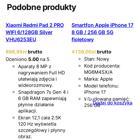
Podobne produkty
Xiaomi Redmi Pad 2 PRO
Smartfon Apple iPhone 17
WIFI 6/128GB Silver
8 GB / 256 GB 5G
VHU6253EU
fioletowy
898
,99
zł
brutto
4138
,00
zł
brutto
Stan: Nowy
Oceniono
5.00
na 5
Kod producenta:
Aparaty 8 MP z
MG6M4SX/A
nagrywaniem Full HD
ułatwiają zdjęcia i
Marka: Apple
wideorozmowy.
Model telefonu:
Snapdragon 7s Gen 4 i
iPhone 17
6 GB RAM zapewniają
Wbudowana pamięć:
Dodaj do koszyka
płynne działanie
256 GB
aplikacji.
Ekran 12,1 cala 2.5K
120 Hz wyświetla
szczegółowy i płynny
obraz.