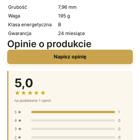
Grubość
7,96 mm
Waga
195 g
Klasa energetyczna
B
Gwarancja
24 miesiące
Opinie o produkcie
Napisz opinię
5,0
★★★★★
na podstawie 1 opinii
5 ★
1
4 ★
0
3 ★
0
2 ★
0