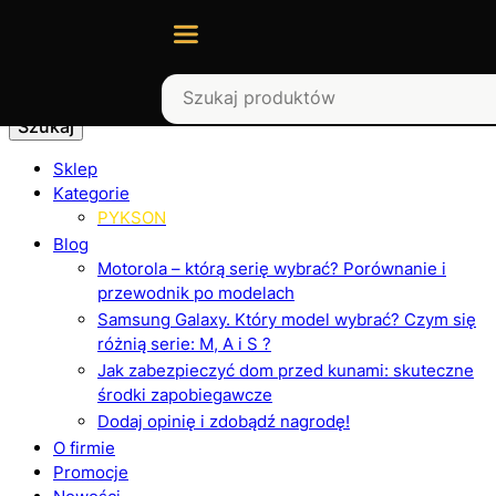
Szukaj
Sklep
Kategorie
PYKSON
Blog
Motorola – którą serię wybrać? Porównanie i
przewodnik po modelach
Samsung Galaxy. Który model wybrać? Czym się
różnią serie: M, A i S ?
Jak zabezpieczyć dom przed kunami: skuteczne
środki zapobiegawcze
Dodaj opinię i zdobądź nagrodę!
O firmie
Promocje