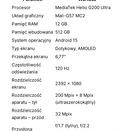
Procesor
MediaTek Helio G200 Ultra
Układ graficzny
Mali-G57 MC2
Pamięć RAM
12 GB
Pamięć wbudowana
512 GB
System operacyjny
Android 15
Typ ekranu
Dotykowy, AMOLED
Przekątna ekranu
6,77″
Częstotliwość
120 Hz
odświeżania
Rozdzielczość
2392 × 1080
ekranu
Rozdzielczość
200 Mpix + 8 Mpix
aparatu – tył
(ultraszerokokątny)
Rozdzielczość
32 Mpix
aparatu – przód
f/1.7 (tylny), f/2.2
Przysłona