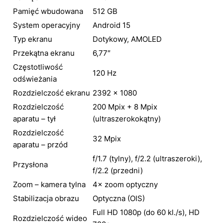
Pamięć wbudowana
512 GB
System operacyjny
Android 15
Typ ekranu
Dotykowy, AMOLED
Przekątna ekranu
6,77″
Częstotliwość
120 Hz
odświeżania
Rozdzielczość ekranu
2392 × 1080
Rozdzielczość
200 Mpix + 8 Mpix
aparatu – tył
(ultraszerokokątny)
Rozdzielczość
32 Mpix
aparatu – przód
f/1.7 (tylny), f/2.2 (ultraszeroki),
Przysłona
f/2.2 (przedni)
Zoom – kamera tylna
4× zoom optyczny
Stabilizacja obrazu
Optyczna (OIS)
Full HD 1080p (do 60 kl./s), HD
Rozdzielczość wideo