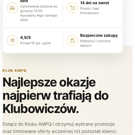
dziś
14 dni na zwrot
Zamówienia złożone do
Prosto i bez
godziny 13:00
formalności
wysyłamy tego samego
dnia!
Bezpieczne zakupy
4,9/5
Płatności i ochrona
Ponad 10 tys. opinii
danych
KLUB AMPQ
Najlepsze okazje
najpierw trafiają do
Klubowiczów.
Dołącz do Klubu AMPQ i otrzymuj wybrane promocje
oraz limitowane oferty wcześniej niż pozostali klienci.