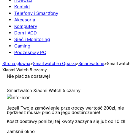
Nowości
Kontakt
Telefony i Smartfony
Akcesoria
Komputery
Dom i AGD
Sieć i Monitoring
Gaming
Podzespoły PC
Strona główna
>
Smartwatche i Opaski
>
Smartwatche
>
Smartwatch
Xiaomi Watch 5 czarny
Nie płać za dostawę!
Smartwatch Xiaomi Watch 5 czarny
Jeżeli Twoje zamówienie przekroczy wartość 200zł, nie
będziesz musiał płacić za jego dostarczenie!
Koszt dostawy poniżej tej kwoty zaczyna się już od 10 zł!
Zamknij okno