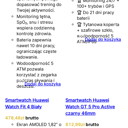
🏆 Monitoring 24/7 +
dopasować trening do
100+ trybów i GPS
Twojej aktywności.
🏆 Do 21 dni pracy
Monitoring tętna,
baterii
SpO₂, snu i stresu
🏆 Tytanowa koperta
wspiera codzienną
+ szafirowe szkło,
kontrolę zdrowia.
wodoodporność 5
Dodaj do koszyka
Bateria zapewnia
ATM/IP69
nawet 10 dni pracy,
ograniczając częste
ładowanie.
Wodoodporność 5
ATM pozwala
korzystać z zegarka
podczas pływania i
Dodaj do koszyka
deszczu.
Smartwatch Huawei
Smartwatch Huawei
Watch Fit 4 Biały
Watch GT 5 Pro Active
czarny 46mm
478
,48
zł
brutto
Ekran AMOLED 1,82” o
812
,99
zł
brutto