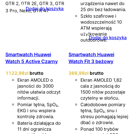
GTR 2, GTR 2E, GTR 3, GTR
urządzenia nawet do
Dodaj do koszyka
25 dni bez ładowania.
3 Pro, Nexo, GTR 47
Szkło szafirowe i
wodoszczelność 10
ATM wspierają
użytkowanie
Dodaj do koszyka
outdoorowe.
Smartwatch Huawei
Smartwatch Huawei
Watch 5 Active Czarny
Watch Fit 3 beżowy
1122
,98
zł
brutto
366
,99
zł
brutto
Ekran AMOLED o
Ekran AMOLED 1,82
jasności do 3000
cala z jasnością do
nitów ułatwia odczyt
1500 nitów pozostaje
informacji.
czytelny w słońcu.
Pomiar tętna, SpO₂,
Całodobowe pomiary
EKG i snu wspiera
tętna, SpO₂, snu i
kontrolę zdrowia.
stresu pomagają lepiej
dbać o zdrowie.
Bateria działająca do
11 dni ogranicza
Ponad 100 trybów