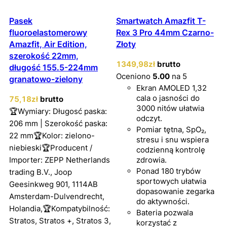
Pasek
Smartwatch Amazfit T-
fluoroelastomerowy
Rex 3 Pro 44mm Czarno-
Amazfit, Air Edition,
Złoty
szerokość 22mm,
1349
,98
zł
brutto
długość 155.5-224mm
Oceniono
5.00
na 5
granatowo-zielony
Ekran AMOLED 1,32
cala o jasności do
75
,18
zł
brutto
3000 nitów ułatwia
🏆Wymiary: Długosć paska:
odczyt.
206 mm | Szerokość paska:
Pomiar tętna, SpO₂,
22 mm🏆Kolor: zielono-
stresu i snu wspiera
niebieski🏆Producent /
codzienną kontrolę
Importer: ZEPP Netherlands
zdrowia.
Ponad 180 trybów
trading B.V., Joop
sportowych ułatwia
Geesinkweg 901, 1114AB
dopasowanie zegarka
Amsterdam-Dulvendrecht,
do aktywności.
Holandia,🏆Kompatybilność:
Bateria pozwala
Stratos, Stratos +, Stratos 3,
korzystać z