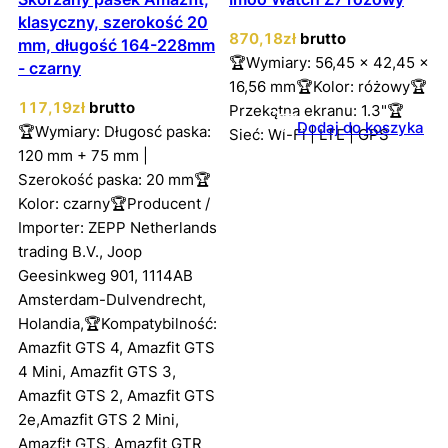
klasyczny, szerokość 20
870
,18
zł
brutto
mm, długość 164-228mm
🏆Wymiary: 56,45 x 42,45 x
- czarny
16,56 mm🏆Kolor: różowy🏆
117
,19
zł
brutto
Przekątna ekranu: 1.3"🏆
Dodaj do koszyka
🏆Wymiary: Długosć paska:
Sieć: Wi-Fi | LTE | GPS
120 mm + 75 mm |
Szerokość paska: 20 mm🏆
Kolor: czarny🏆Producent /
Importer: ZEPP Netherlands
trading B.V., Joop
Geesinkweg 901, 1114AB
Amsterdam-Dulvendrecht,
Holandia,🏆Kompatybilność:
Amazfit GTS 4, Amazfit GTS
4 Mini, Amazfit GTS 3,
Amazfit GTS 2, Amazfit GTS
2e,Amazfit GTS 2 Mini,
Amazfit GTS, Amazfit GTR