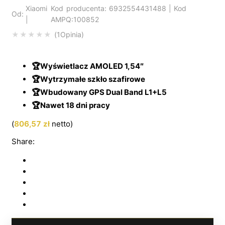
Xiaomi
Kod producenta: 6932554431488 | Kod
Od:
|
AMPQ:100852
1
Opinia
Oceniony
5.00
na 5 na podstawi
🏆Wyświetlacz AMOLED 1,54″
🏆Wytrzymałe szkło szafirowe
🏆Wbudowany GPS Dual Band L1+L5
🏆Nawet 18 dni pracy
(
806,57
zł
netto)
Share: