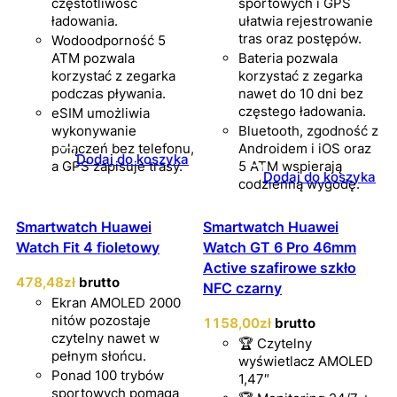
częstotliwość
sportowych i GPS
ładowania.
ułatwia rejestrowanie
tras oraz postępów.
Wodoodporność 5
ATM pozwala
Bateria pozwala
korzystać z zegarka
korzystać z zegarka
podczas pływania.
nawet do 10 dni bez
częstego ładowania.
eSIM umożliwia
wykonywanie
Bluetooth, zgodność z
połączeń bez telefonu,
Androidem i iOS oraz
Dodaj do koszyka
a GPS zapisuje trasy.
5 ATM wspierają
Dodaj do koszyka
codzienną wygodę.
Smartwatch Huawei
Smartwatch Huawei
Watch Fit 4 fioletowy
Watch GT 6 Pro 46mm
Active szafirowe szkło
478
,48
zł
brutto
NFC czarny
Ekran AMOLED 2000
nitów pozostaje
1158
,00
zł
brutto
czytelny nawet w
🏆 Czytelny
pełnym słońcu.
wyświetlacz AMOLED
Ponad 100 trybów
1,47″
sportowych pomaga