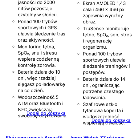
jasności do 2000
Ekran AMOLED 1,43
nitów pozostaje
cala i 466 × 466 px
czytelny w słońcu.
zapewnia wyraźny
Ponad 100 trybów
obraz.
sportowych i GPS
TruSense monitoruje
ułatwia śledzenie tras
tętno, SpO₂, sen, stres
oraz aktywności.
i regenerację
Monitoring tętna,
organizmu.
SpO₂, snu i stresu
Ponad 100 trybów
wspiera codzienną
sportowych ułatwia
kontrolę zdrowia.
śledzenie treningów i
Bateria działa do 10
postępów.
dni, więc rzadziej
Bateria działa do 14
sięgasz po ładowarkę
dni, ograniczając
na co dzień.
potrzebę częstego
Wodoszczelność 5
ładowania.
ATM oraz Bluetooth i
Szafirowe szkło,
NFC zwiększają
tytanowa koperta i
Dodaj do koszyka
swobodę użytkowania.
wodoszczelność
Dodaj do koszyka
wspierają trwałość.
Skórzany pasek Amazfit,
Imoo Watch Z7 różowy