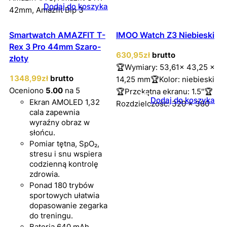
Dodaj do koszyka
42mm, Amazfit Bip 3
Smartwatch AMAZFIT T-
IMOO Watch Z3 Niebieski
Rex 3 Pro 44mm Szaro-
630
,95
zł
brutto
złoty
🏆Wymiary: 53,61x 43,25 x
1348
,99
zł
brutto
14,25 mm🏆Kolor: niebieski
Oceniono
5.00
na 5
🏆Przekątna ekranu: 1.5"🏆
Dodaj do koszyka
Ekran AMOLED 1,32
Rozdzielczość: 320 x 360
cala zapewnia
wyraźny obraz w
słońcu.
Pomiar tętna, SpO₂,
stresu i snu wspiera
codzienną kontrolę
zdrowia.
Ponad 180 trybów
sportowych ułatwia
dopasowanie zegarka
do treningu.
Bateria 640 mAh