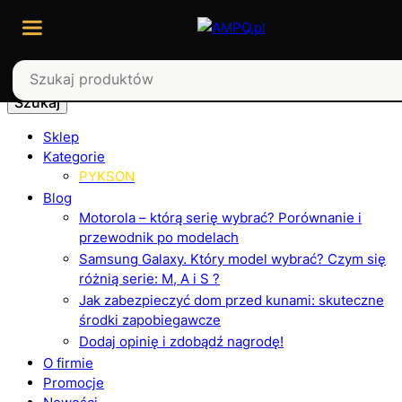
Szukaj
Sklep
Kategorie
PYKSON
Blog
Motorola – którą serię wybrać? Porównanie i
przewodnik po modelach
Samsung Galaxy. Który model wybrać? Czym się
różnią serie: M, A i S ?
Jak zabezpieczyć dom przed kunami: skuteczne
środki zapobiegawcze
Dodaj opinię i zdobądź nagrodę!
O firmie
Promocje