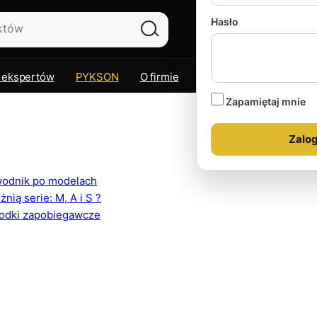
Hasło
 ekspertów
PYKSON
O firmie
Kontakt
Zapamiętaj mnie
ewodnik po modelach
ią serie: M, A i S ?
rodki zapobiegawcze