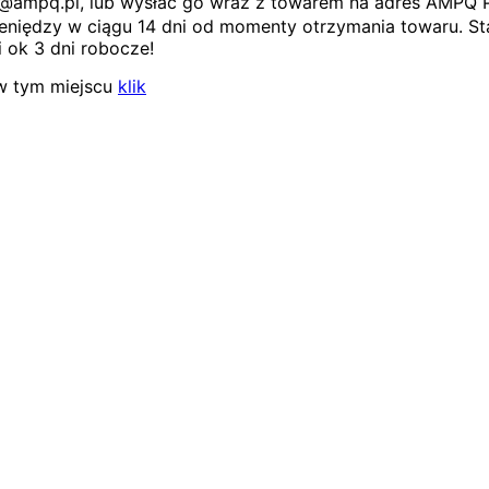
ep@ampq.pl, lub wysłać go wraz z towarem na adres AMPQ 
niędzy w ciągu 14 dni od momenty otrzymania towaru. Sta
 ok 3 dni robocze!
w tym miejscu
klik