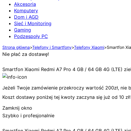
Akcesoria
Komputery
Dom i AGD
Sieć i Monitoring
Gaming
Podzespoły PC
Strona główna
>
Telefony i Smartfony
>
Telefony Xiaomi
>
Smartfon Xi
Nie płać za dostawę!
Smartfon Xiaomi Redmi A7 Pro 4 GB / 64 GB 4G (LTE) zi
Jeżeli Twoje zamówienie przekroczy wartość 200zł, nie bę
Koszt dostawy poniżej tej kwoty zaczyna się już od 10 zł!
Zamknij okno
Szybko i profesjonalnie
Smartfon Xiaomi Redmi A7 Pro 4 GB / 64 GB 4G (LTE) zi