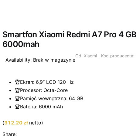
Wyprzedano
Smartfon Xiaomi Redmi A7 Pro 4 GB 
6000mah
Od:
Xiaomi |
Kod producenta
Availability:
Brak w magazynie
🏆Ekran: 6,9″ LCD 120 Hz
🏆Procesor: Octa-Core
🏆Pamięć wewnętrzna: 64 GB
🏆Bateria: 6000 mAh
(
312,20
zł
netto)
Share: