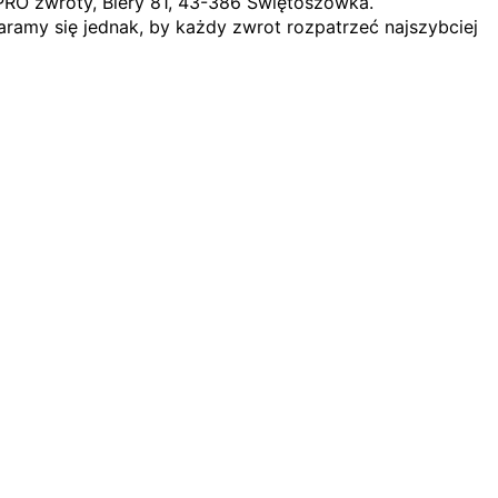
PRO zwroty, Biery 81, 43-386 Świętoszówka.
ramy się jednak, by każdy zwrot rozpatrzeć najszybciej