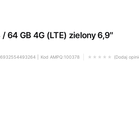
/ 64 GB 4G (LTE) zielony 6,9″
: 6932554493264 | Kod AMPQ:100378
Dodaj opini