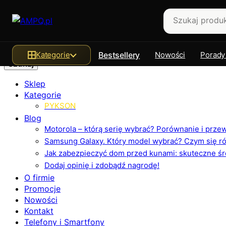
Szukaj
Kategorie
Bestsellery
Nowości
Porady
Sklep
Kategorie
PYKSON
Blog
Motorola – którą serię wybrać? Porównanie i prz
Samsung Galaxy. Który model wybrać? Czym się różn
Jak zabezpieczyć dom przed kunami: skuteczne ś
Dodaj opinię i zdobądź nagrodę!
O firmie
Promocje
Nowości
Kontakt
Telefony i Smartfony