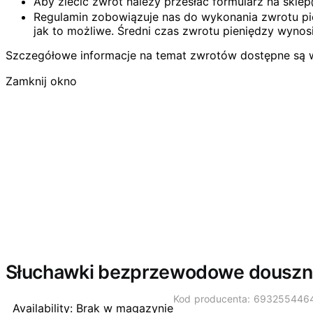
Aby zlecić zwrot należy przesłać formularz na skl
Regulamin zobowiązuje nas do wykonania zwrotu pie
jak to możliwe. Średni czas zwrotu pieniędzy wynosi
Szczegółowe informacje na temat zwrotów dostępne są 
Zamknij okno
Wyprzedano
Słuchawki bezprzewodowe douszne 
Kod producenta: 693255446
Availability:
Brak w magazynie