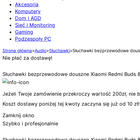
Akcesoria
Komputery
Dom i AGD
Sieć i Monitoring
Gaming
Podzespoły PC
Strona główna
>
Audio
>
Słuchawki
>
Słuchawki bezprzewodowe dousz
Nie płać za dostawę!
Słuchawki bezprzewodowe douszne Xiaomi Redmi Buds 8 
Jeżeli Twoje zamówienie przekroczy wartość 200zł, nie bę
Koszt dostawy poniżej tej kwoty zaczyna się już od 10 zł!
Zamknij okno
Szybko i profesjonalnie
Słuchawki bezprzewodowe douszne Xiaomi Redmi Buds 8 