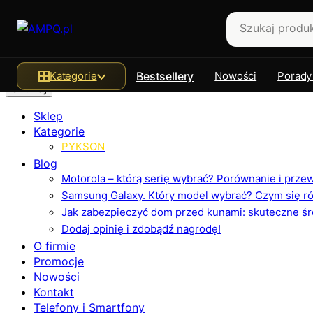
Szukaj
Kategorie
Bestsellery
Nowości
Porady
Sklep
Kategorie
PYKSON
Blog
Motorola – którą serię wybrać? Porównanie i prz
Samsung Galaxy. Który model wybrać? Czym się różn
Jak zabezpieczyć dom przed kunami: skuteczne ś
Dodaj opinię i zdobądź nagrodę!
O firmie
Promocje
Nowości
Kontakt
Telefony i Smartfony