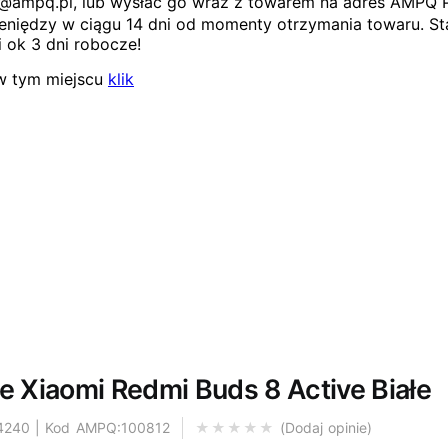
ep@ampq.pl, lub wysłać go wraz z towarem na adres AMPQ 
niędzy w ciągu 14 dni od momenty otrzymania towaru. Sta
 ok 3 dni robocze!
w tym miejscu
klik
Xiaomi Redmi Buds 8 Active Białe
4240 | Kod AMPQ:100812
Dodaj opinie