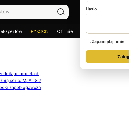
Hasło
 ekspertów
PYKSON
O firmie
Kontakt
Zapamiętaj mnie
ewodnik po modelach
ią serie: M, A i S ?
rodki zapobiegawcze