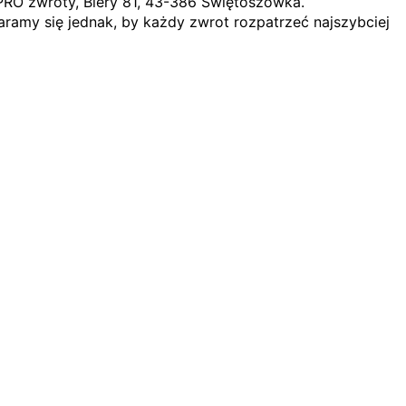
PRO zwroty, Biery 81, 43-386 Świętoszówka.
ramy się jednak, by każdy zwrot rozpatrzeć najszybciej