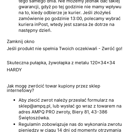
tego samego dnia. Nie możemy jednak dać takiej
gwarancji, gdyż po tej godzinie nie mamy wpływu
na to, kiedy odbierze je kurier. Jeśli złożyłeś
zamówienie po godzinie 13:00, polecamy wybrać
kuriera inPost, wtedy jest szansa że dotrze na
następny dzień.
Zamknij okno
Jeśli produkt nie spełnia Twoich oczekiwań - Zwróć go!
Skuteczna pułapka, żywołapka z metalu 120x34x34
HARDY
Jak mogę zwrócić towar kupiony przez sklep
internetowy?
Aby zlecić zwrot należy przesłać formularz na
sklep@ampq.pl, lub wysłać go wraz z towarem na
adres AMPQ PRO zwroty, Biery 81, 43-386
Świętoszówka.
Regulamin zobowiązuje nas do wykonania zwrotu
pieniędzy w ciągu 14 dni od momenty otrzymania