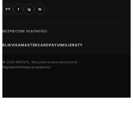
YT
f
ig
tk
BEZPIECZNE PŁATNOŚCI
BLIK
VISA
MASTERCARD
PAYU
IMOJE
RATY
© 2026 AMPQ.PL. Wszystkie prawa zastrzeżone.
Regulamin
Polityka prywatności