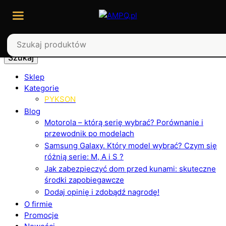
Szukaj
Sklep
Kategorie
PYKSON
Blog
Motorola – którą serię wybrać? Porównanie i
przewodnik po modelach
Samsung Galaxy. Który model wybrać? Czym się
różnią serie: M, A i S ?
Jak zabezpieczyć dom przed kunami: skuteczne
środki zapobiegawcze
Dodaj opinię i zdobądź nagrodę!
O firmie
Promocje