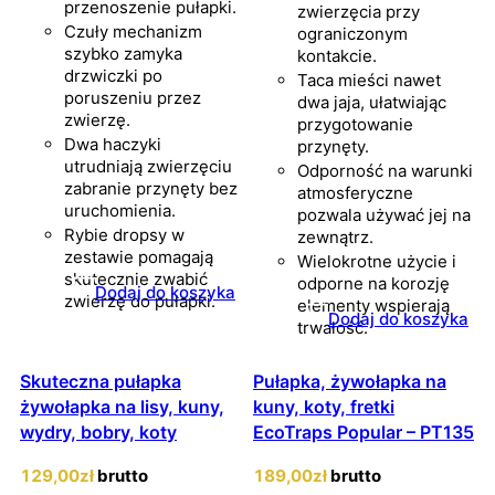
przenoszenie pułapki.
zwierzęcia przy
Czuły mechanizm
ograniczonym
szybko zamyka
kontakcie.
drzwiczki po
Taca mieści nawet
poruszeniu przez
dwa jaja, ułatwiając
zwierzę.
przygotowanie
Dwa haczyki
przynęty.
utrudniają zwierzęciu
Odporność na warunki
zabranie przynęty bez
atmosferyczne
uruchomienia.
pozwala używać jej na
Rybie dropsy w
zewnątrz.
zestawie pomagają
Wielokrotne użycie i
skutecznie zwabić
odporne na korozję
Dodaj do koszyka
zwierzę do pułapki.
elementy wspierają
Dodaj do koszyka
trwałość.
Skuteczna pułapka
Pułapka, żywołapka na
żywołapka na lisy, kuny,
kuny, koty, fretki
wydry, bobry, koty
EcoTraps Popular – PT135
129
,00
zł
brutto
189
,00
zł
brutto