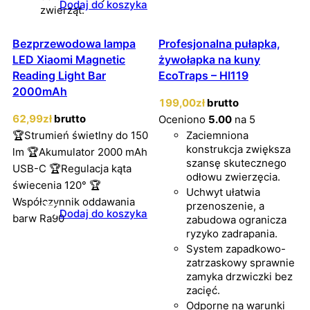
Dodaj do koszyka
zwierząt.
Bezprzewodowa lampa
Profesjonalna pułapka,
LED Xiaomi Magnetic
żywołapka na kuny
Reading Light Bar
EcoTraps – HI119
2000mAh
199
,00
zł
brutto
62
,99
zł
brutto
Oceniono
5.00
na 5
🏆Strumień świetlny do 150
Zaciemniona
konstrukcja zwiększa
lm 🏆Akumulator 2000 mAh
szansę skutecznego
USB-C 🏆Regulacja kąta
odłowu zwierzęcia.
świecenia 120° 🏆
Uchwyt ułatwia
Współczynnik oddawania
przenoszenie, a
Dodaj do koszyka
barw Ra90
zabudowa ogranicza
ryzyko zadrapania.
System zapadkowo-
zatrzaskowy sprawnie
zamyka drzwiczki bez
zacięć.
Odporne na warunki