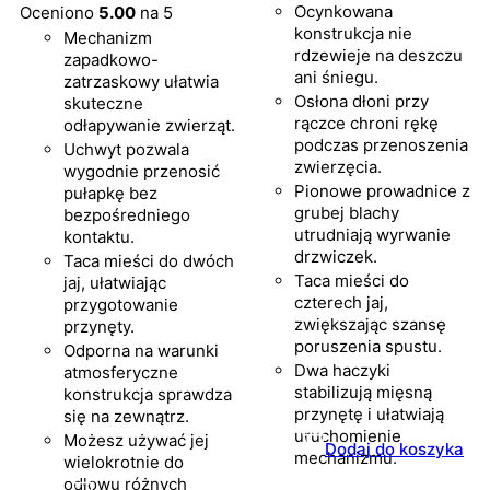
Ocynkowana
Oceniono
5.00
na 5
konstrukcja nie
Mechanizm
rdzewieje na deszczu
zapadkowo-
ani śniegu.
zatrzaskowy ułatwia
Osłona dłoni przy
skuteczne
rączce chroni rękę
odłapywanie zwierząt.
podczas przenoszenia
Uchwyt pozwala
zwierzęcia.
wygodnie przenosić
Pionowe prowadnice z
pułapkę bez
grubej blachy
bezpośredniego
utrudniają wyrwanie
kontaktu.
drzwiczek.
Taca mieści do dwóch
Taca mieści do
jaj, ułatwiając
czterech jaj,
przygotowanie
zwiększając szansę
przynęty.
poruszenia spustu.
Odporna na warunki
Dwa haczyki
atmosferyczne
stabilizują mięsną
konstrukcja sprawdza
przynętę i ułatwiają
się na zewnątrz.
uruchomienie
Możesz używać jej
Dodaj do koszyka
mechanizmu.
wielokrotnie do
odłowu różnych