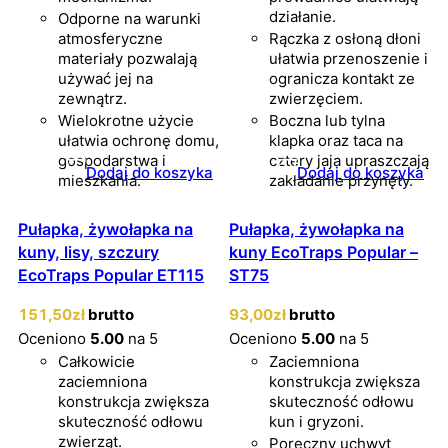
działanie.
Odporne na warunki
atmosferyczne
Rączka z osłoną dłoni
materiały pozwalają
ułatwia przenoszenie i
używać jej na
ogranicza kontakt ze
zewnątrz.
zwierzęciem.
Wielokrotne użycie
Boczna lub tylna
ułatwia ochronę domu,
klapka oraz taca na
gospodarstwa i
cztery jaja upraszczają
Dodaj do koszyka
Dodaj do koszyka
mieszkania.
zakładanie przynęty.
Pułapka, żywołapka na
Pułapka, żywołapka na
kuny, lisy, szczury
kuny EcoTraps Popular –
EcoTraps Popular ET115
ST75
151
,50
zł
brutto
93
,00
zł
brutto
Oceniono
5.00
na 5
Oceniono
5.00
na 5
Całkowicie
Zaciemniona
zaciemniona
konstrukcja zwiększa
konstrukcja zwiększa
skuteczność odłowu
skuteczność odłowu
kun i gryzoni.
zwierząt.
Poręczny uchwyt