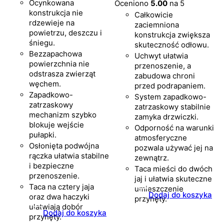
Ocynkowana
Oceniono
5.00
na 5
konstrukcja nie
Całkowicie
rdzewieje na
zaciemniona
powietrzu, deszczu i
konstrukcja zwiększa
śniegu.
skuteczność odłowu.
Bezzapachowa
Uchwyt ułatwia
powierzchnia nie
przenoszenie, a
odstrasza zwierząt
zabudowa chroni
węchem.
przed podrapaniem.
Zapadkowo-
System zapadkowo-
zatrzaskowy
zatrzaskowy stabilnie
mechanizm szybko
zamyka drzwiczki.
blokuje wejście
Odporność na warunki
pułapki.
atmosferyczne
Osłonięta podwójna
pozwala używać jej na
rączka ułatwia stabilne
zewnątrz.
i bezpieczne
Taca mieści do dwóch
przenoszenie.
jaj i ułatwia skuteczne
Taca na cztery jaja
umieszczenie
Dodaj do koszyka
oraz dwa haczyki
przynęty.
ułatwiają dobór
Dodaj do koszyka
przynęty.