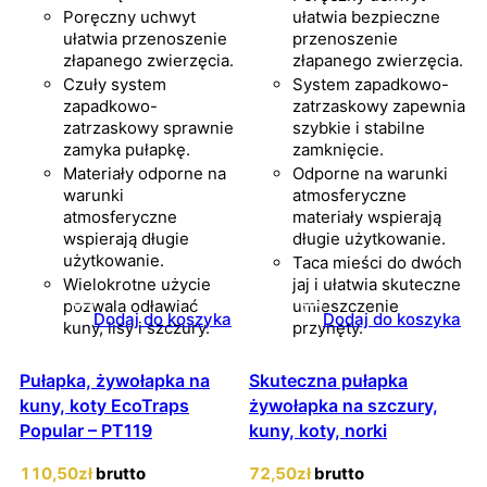
Poręczny uchwyt
ułatwia bezpieczne
ułatwia przenoszenie
przenoszenie
złapanego zwierzęcia.
złapanego zwierzęcia.
Czuły system
System zapadkowo-
zapadkowo-
zatrzaskowy zapewnia
zatrzaskowy sprawnie
szybkie i stabilne
zamyka pułapkę.
zamknięcie.
Materiały odporne na
Odporne na warunki
warunki
atmosferyczne
atmosferyczne
materiały wspierają
wspierają długie
długie użytkowanie.
użytkowanie.
Taca mieści do dwóch
Wielokrotne użycie
jaj i ułatwia skuteczne
pozwala odławiać
umieszczenie
Dodaj do koszyka
Dodaj do koszyka
kuny, lisy i szczury.
przynęty.
Pułapka, żywołapka na
Skuteczna pułapka
kuny, koty EcoTraps
żywołapka na szczury,
Popular – PT119
kuny, koty, norki
110
,50
zł
brutto
72
,50
zł
brutto