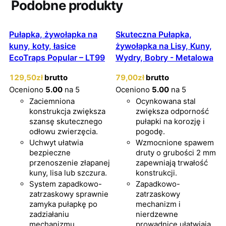
Podobne produkty
Pułapka, żywołapka na
Skuteczna Pułapka,
kuny, koty, łasice
żywołapka na Lisy, Kuny,
EcoTraps Popular – LT99
Wydry, Bobry - Metalowa
129
,50
zł
brutto
79
,00
zł
brutto
Oceniono
5.00
na 5
Oceniono
5.00
na 5
Zaciemniona
Ocynkowana stal
konstrukcja zwiększa
zwiększa odporność
szansę skutecznego
pułapki na korozję i
odłowu zwierzęcia.
pogodę.
Uchwyt ułatwia
Wzmocnione spawem
bezpieczne
druty o grubości 2 mm
przenoszenie złapanej
zapewniają trwałość
kuny, lisa lub szczura.
konstrukcji.
System zapadkowo-
Zapadkowo-
zatrzaskowy sprawnie
zatrzaskowy
zamyka pułapkę po
mechanizm i
zadziałaniu
nierdzewne
mechanizmu.
prowadnice ułatwiają