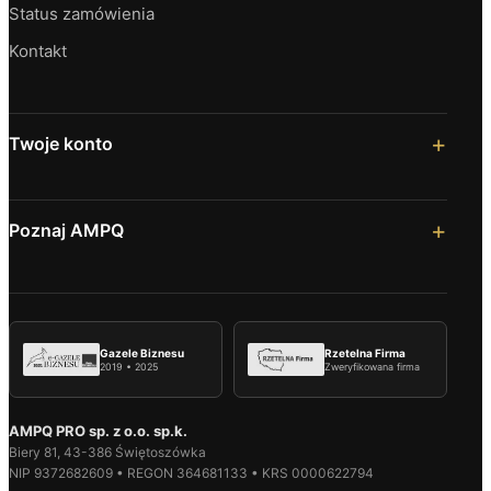
Status zamówienia
Kontakt
Twoje konto
Poznaj AMPQ
Gazele Biznesu
Rzetelna Firma
2019 • 2025
Zweryfikowana firma
AMPQ PRO sp. z o.o. sp.k.
Biery 81, 43-386 Świętoszówka
NIP 9372682609 • REGON 364681133 • KRS 0000622794