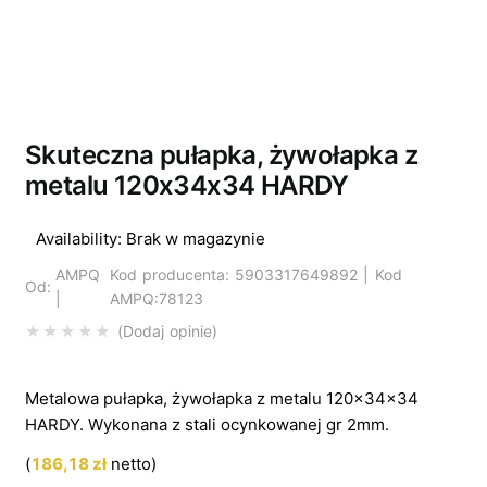
Wyprzedano
Skuteczna pułapka, żywołapka z
metalu 120x34x34 HARDY
Availability:
Brak w magazynie
AMPQ
Kod producenta: 5903317649892 | Kod
Od:
|
AMPQ:78123
Dodaj opinie
Metalowa pułapka, żywołapka z metalu 120x34x34
HARDY. Wykonana z stali ocynkowanej gr 2mm.
(
186,18
zł
netto)