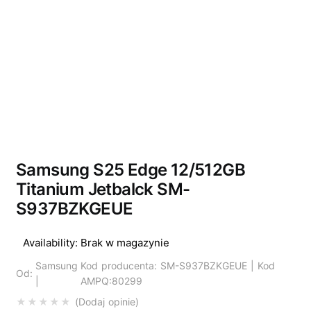
Wyprzedano
Samsung S25 Edge 12/512GB
Titanium Jetbalck SM-
S937BZKGEUE
Availability:
Brak w magazynie
Samsung
Kod producenta: SM-S937BZKGEUE | Kod
Od:
|
AMPQ:80299
Dodaj opinie