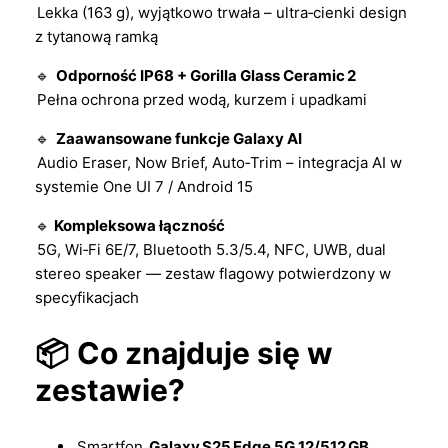
Lekka (163 g), wyjątkowo trwała – ultra‑cienki design
z tytanową ramką
🔹
Odporność IP68 + Gorilla Glass Ceramic 2
Pełna ochrona przed wodą, kurzem i upadkami
🔹
Zaawansowane funkcje Galaxy AI
Audio Eraser, Now Brief, Auto‑Trim – integracja AI w
systemie One UI 7 / Android 15
🔹
Kompleksowa łączność
5G, Wi‑Fi 6E/7, Bluetooth 5.3/5.4, NFC, UWB, dual
stereo speaker — zestaw flagowy potwierdzony w
specyfikacjach
📦
Co znajduje się w
zestawie?
Smartfon
Galaxy S25 Edge 5G 12/512 GB