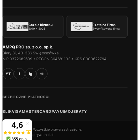
Gazele Biznesu
Rzetelna Firma
2019 • 2025
Zweryfikowana firma
AMPQ PRO sp. z o.o. sp.k.
Biery 81, 43-386 Świętoszówka
NIP 9372682609 • REGON 364681133 • KRS 0000622794
YT
f
ig
tk
BEZPIECZNE PŁATNOŚCI
BLIK
VISA
MASTERCARD
PAYU
IMOJE
RATY
© 2026 AMPQ.PL. Wszystkie prawa zastrzeżone.
Regulamin
Polityka prywatności