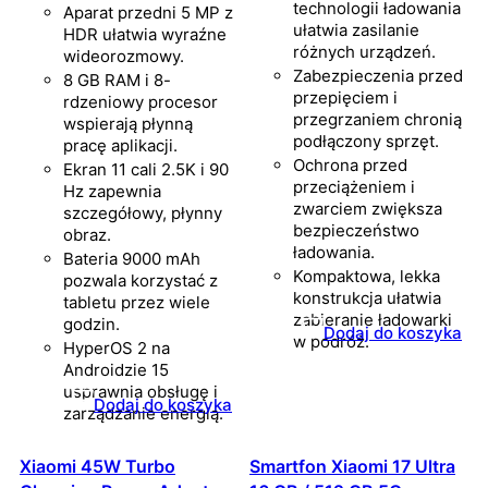
technologii ładowania
Aparat przedni 5 MP z
ułatwia zasilanie
HDR ułatwia wyraźne
różnych urządzeń.
wideorozmowy.
Zabezpieczenia przed
8 GB RAM i 8-
przepięciem i
rdzeniowy procesor
przegrzaniem chronią
wspierają płynną
podłączony sprzęt.
pracę aplikacji.
Ochrona przed
Ekran 11 cali 2.5K i 90
przeciążeniem i
Hz zapewnia
zwarciem zwiększa
szczegółowy, płynny
bezpieczeństwo
obraz.
ładowania.
Bateria 9000 mAh
Kompaktowa, lekka
pozwala korzystać z
konstrukcja ułatwia
tabletu przez wiele
zabieranie ładowarki
godzin.
Dodaj do koszyka
w podróż.
HyperOS 2 na
Androidzie 15
usprawnia obsługę i
Dodaj do koszyka
zarządzanie energią.
Xiaomi 45W Turbo
Smartfon Xiaomi 17 Ultra