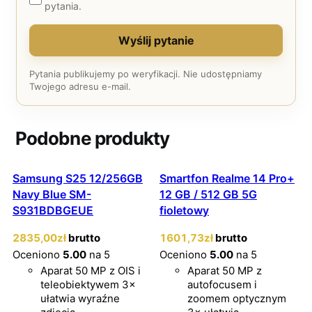
pytania.
Wyślij pytanie
Pytania publikujemy po weryfikacji. Nie udostępniamy
Twojego adresu e-mail.
Podobne produkty
Samsung S25 12/256GB
Smartfon Realme 14 Pro+
Navy Blue SM-
12 GB / 512 GB 5G
S931BDBGEUE
fioletowy
2835
,00
zł
brutto
1601
,73
zł
brutto
Oceniono
5.00
na 5
Oceniono
5.00
na 5
Aparat 50 MP z OIS i
Aparat 50 MP z
teleobiektywem 3×
autofocusem i
ułatwia wyraźne
zoomem optycznym