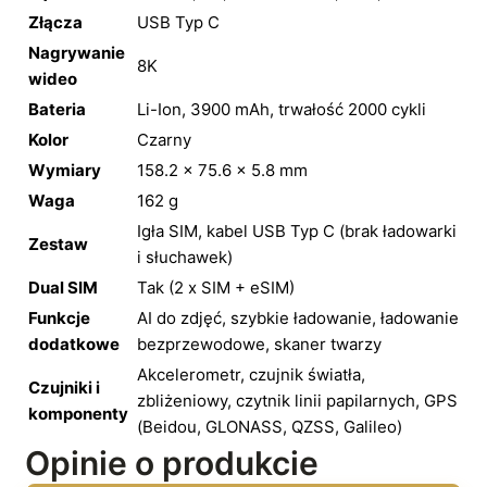
Złącza
USB Typ C
Nagrywanie
8K
wideo
Bateria
Li-Ion, 3900 mAh, trwałość 2000 cykli
Kolor
Czarny
Wymiary
158.2 x 75.6 x 5.8 mm
Waga
162 g
Igła SIM, kabel USB Typ C (brak ładowarki
Zestaw
i słuchawek)
Dual SIM
Tak (2 x SIM + eSIM)
Funkcje
AI do zdjęć, szybkie ładowanie, ładowanie
dodatkowe
bezprzewodowe, skaner twarzy
Akcelerometr, czujnik światła,
Czujniki i
zbliżeniowy, czytnik linii papilarnych, GPS
komponenty
(Beidou, GLONASS, QZSS, Galileo)
Opinie o produkcie