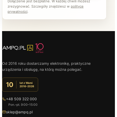
Dołączenie jest bezpłatne. W każdej chwili możesz
zrezygnować. Szczegóły znajdziesz w
polityce
prywatności
.
Od 2016 roku dostarczamy elektronikę, praktyczne
urządzenia i obsługę, na którą można polegać.
10
lat z Wami
2016–2026
+48 509 322 000
Pon.–pt. 9:00–15:00
sklep@ampq.pl