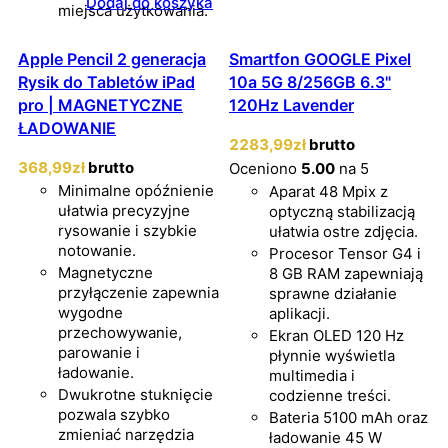
Dodaj do koszyka
miejsca użytkowania.
Apple Pencil 2 generacja
Smartfon GOOGLE Pixel
Rysik do Tabletów iPad
10a 5G 8/256GB 6.3"
pro | MAGNETYCZNE
120Hz Lavender
ŁADOWANIE
2283
,99
zł
brutto
368
,99
zł
brutto
Oceniono
5.00
na 5
Minimalne opóźnienie
Aparat 48 Mpix z
ułatwia precyzyjne
optyczną stabilizacją
rysowanie i szybkie
ułatwia ostre zdjęcia.
notowanie.
Procesor Tensor G4 i
Magnetyczne
8 GB RAM zapewniają
przyłączenie zapewnia
sprawne działanie
wygodne
aplikacji.
przechowywanie,
Ekran OLED 120 Hz
parowanie i
płynnie wyświetla
ładowanie.
multimedia i
Dwukrotne stuknięcie
codzienne treści.
pozwala szybko
Bateria 5100 mAh oraz
zmieniać narzędzia
ładowanie 45 W