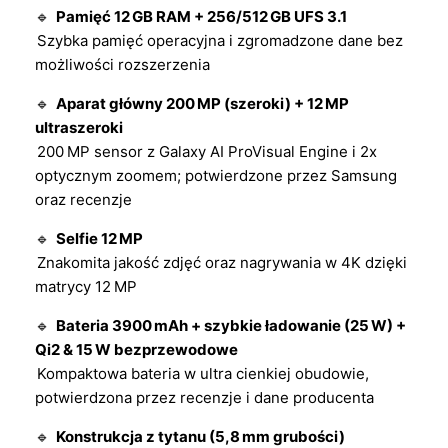
🔹
Pamięć 12 GB RAM + 256/512 GB UFS 3.1
Szybka pamięć operacyjna i zgromadzone dane bez
możliwości rozszerzenia
🔹
Aparat główny 200 MP (szeroki) + 12 MP
ultraszeroki
200 MP sensor z Galaxy AI ProVisual Engine i 2x
optycznym zoomem; potwierdzone przez Samsung
oraz recenzje
🔹
Selfie 12 MP
Znakomita jakość zdjęć oraz nagrywania w 4K dzięki
matrycy 12 MP
🔹
Bateria 3900 mAh + szybkie ładowanie (25 W) +
Qi2 & 15 W bezprzewodowe
Kompaktowa bateria w ultra cienkiej obudowie,
potwierdzona przez recenzje i dane producenta
🔹
Konstrukcja z tytanu (5,8 mm grubości)