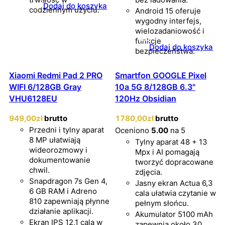
Dodaj do koszyka
codziennym użyciu.
Android 15 oferuje
wygodny interfejs,
wielozadaniowość i
funkcje
Dodaj do koszyka
bezpieczeństwa.
Xiaomi Redmi Pad 2 PRO
Smartfon GOOGLE Pixel
WIFI 6/128GB Gray
10a 5G 8/128GB 6.3"
VHU6128EU
120Hz Obsidian
949
,00
zł
brutto
1780
,00
zł
brutto
Przedni i tylny aparat
Oceniono
5.00
na 5
8 MP ułatwiają
Tylny aparat 48 + 13
wideorozmowy i
Mpx i AI pomagają
dokumentowanie
tworzyć dopracowane
chwil.
zdjęcia.
Snapdragon 7s Gen 4,
Jasny ekran Actua 6,3
6 GB RAM i Adreno
cala ułatwia czytanie w
810 zapewniają płynne
pełnym słońcu.
działanie aplikacji.
Akumulator 5100 mAh
Ekran IPS 12,1 cala w
zapewnia około 30