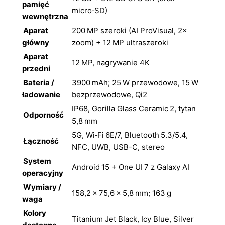
pamięć
micro‑SD)
wewnętrzna
Aparat
200 MP szeroki (AI ProVisual, 2×
główny
zoom) + 12 MP ultraszeroki
Aparat
12 MP, nagrywanie 4K
przedni
Bateria /
3900 mAh; 25 W przewodowe, 15 W
ładowanie
bezprzewodowe, Qi2
IP68, Gorilla Glass Ceramic 2, tytan
Odporność
5,8 mm
5G, Wi‑Fi 6E/7, Bluetooth 5.3/5.4,
Łączność
NFC, UWB, USB-C, stereo
System
Android 15 + One UI 7 z Galaxy AI
operacyjny
Wymiary /
158,2 × 75,6 × 5,8 mm; 163 g
waga
Kolory
Titanium Jet Black, Icy Blue, Silver