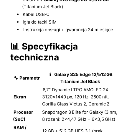
(Titanium Jet Black)
Kabel USB‑C
Igła do tacki SIM
Instrukcja obsługi + gwarancja 24 miesiące
📊
Specyfikacja
techniczna
📱
Galaxy S25 Edge 12/512 GB
🔧
Parametr
Titanium Jet Black
6,7″ Dynamic LTPO AMOLED 2X,
Ekran
3120×1440 px, 120 Hz, 2600 nit,
Gorilla Glass Victus 2, Ceramic 2
Procesor
Snapdragon 8 Elite for Galaxy (3 nm,
(SoC)
8 rdzeni: 2×4,47 GHz + 6×3,5 GHz)
RAM /
12 GB + 512 GB UFS 3.1 (brak