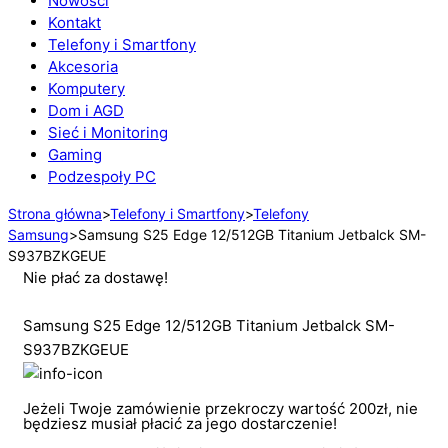
Nowości
Kontakt
Telefony i Smartfony
Akcesoria
Komputery
Dom i AGD
Sieć i Monitoring
Gaming
Podzespoły PC
Strona główna
>
Telefony i Smartfony
>
Telefony
Samsung
>
Samsung S25 Edge 12/512GB Titanium Jetbalck SM-
S937BZKGEUE
Nie płać za dostawę!
Samsung S25 Edge 12/512GB Titanium Jetbalck SM-
S937BZKGEUE
Jeżeli Twoje zamówienie przekroczy wartość 200zł, nie
będziesz musiał płacić za jego dostarczenie!