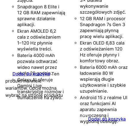
zdjęcia.
3× ułatwia
wykonywanie
Snapdragon 8 Elite i
szczegółowych zdjęć.
12 GB RAM zapewniają
sprawne działanie
12 GB RAM i procesor
aplikacji.
Snapdragon 7s Gen 3
zapewniają płynną
Ekran AMOLED 6,2
pracę wielu aplikacji.
cala z odświeżaniem
1–120 Hz płynnie
Ekran OLED 6,83 cala
wyświetla treści.
z odświeżaniem 120
Hz oferuje płynny i
Bateria 4000 mAh
komfortowy obraz.
pozwala odtwarzać
wideo nawet przez
Bateria 6000 mAh oraz
około 29 godzin.
ładowanie 80 W
Dodaj do koszyka
Ten
wspierają długie
Galaxy AI oferuje
produkt ma wiele
użytkowanie i szybkie
Gemini Live,
wariantów. Opcje można
uzupełnianie.
transkrypcję rozmów i
wybrać na stronie produktu
tłumaczenie na żywo.
Android 15 z realme UI
oraz funkcjami AI
aparatu zapewnia
nowoczesną i
Dodaj do koszyka
wygodną obsługę.