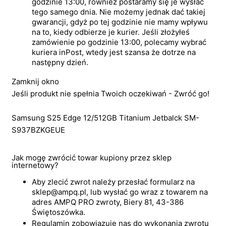
godzinie 13:00, również postaramy się je wysłać
tego samego dnia. Nie możemy jednak dać takiej
gwarancji, gdyż po tej godzinie nie mamy wpływu
na to, kiedy odbierze je kurier. Jeśli złożyłeś
zamówienie po godzinie 13:00, polecamy wybrać
kuriera inPost, wtedy jest szansa że dotrze na
następny dzień.
Zamknij okno
Jeśli produkt nie spełnia Twoich oczekiwań - Zwróć go!
Samsung S25 Edge 12/512GB Titanium Jetbalck SM-
S937BZKGEUE
Jak mogę zwrócić towar kupiony przez sklep
internetowy?
Aby zlecić zwrot należy przesłać formularz na
sklep@ampq.pl, lub wysłać go wraz z towarem na
adres AMPQ PRO zwroty, Biery 81, 43-386
Świętoszówka.
Regulamin zobowiązuje nas do wykonania zwrotu