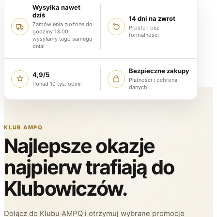
Wysyłka nawet
dziś
14 dni na zwrot
Zamówienia złożone do
Prosto i bez
godziny 13:00
formalności
wysyłamy tego samego
dnia!
Bezpieczne zakupy
4,9/5
Płatności i ochrona
Ponad 10 tys. opinii
danych
KLUB AMPQ
Najlepsze okazje
najpierw trafiają do
Klubowiczów.
Dołącz do Klubu AMPQ i otrzymuj wybrane promocje