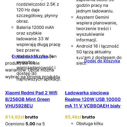
rozdzielczości 2.5K z
godzin pracy na
120 Hz daje
jednym ładowaniu.
szczegółowy, płynny
Asystent Gemini
obraz.
wspiera planowanie,
Bateria 12000 mAh
tworzenie treści i
oraz szybkie
wyszukiwanie
ładowanie 33 W
informacji.
wspierają długą pracę
Android 16 i łączność
bez przerw.
5G łączą aktualny
Dodaj do koszyka
Android 15 oferuje
Ten
system z dostępem do
Dodaj do koszyka
wygodną
produkt ma wiele
sieci.
wielozadaniowość i
wariantów. Opcje można
dostęp do
wybrać na stronie produktu
najnowszych aplikacji.
Xiaomi Redmi Pad 2 Wifi
Ładowarka sieciowa
8/256GB Mint Green
Realme 120W USB 10000
VHU5928EU
mA 11 V VCBBOAEH biały
814
,92
zł
brutto
85
,46
zł
brutto
Obsługa kilku
Oceniono
5.00
na 5