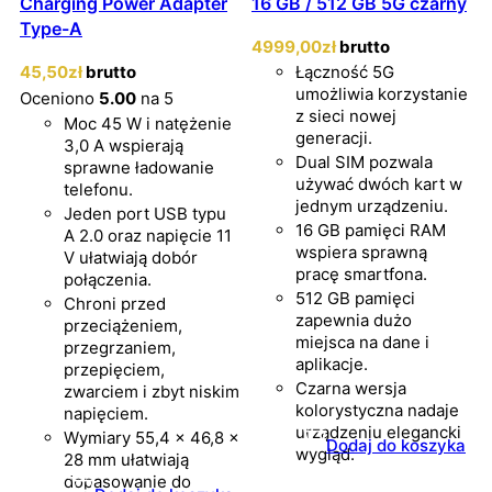
Charging Power Adapter
16 GB / 512 GB 5G czarny
Type-A
4999
,00
zł
brutto
45
,50
zł
brutto
Łączność 5G
umożliwia korzystanie
Oceniono
5.00
na 5
z sieci nowej
Moc 45 W i natężenie
generacji.
3,0 A wspierają
Dual SIM pozwala
sprawne ładowanie
używać dwóch kart w
telefonu.
jednym urządzeniu.
Jeden port USB typu
16 GB pamięci RAM
A 2.0 oraz napięcie 11
wspiera sprawną
V ułatwiają dobór
pracę smartfona.
połączenia.
512 GB pamięci
Chroni przed
zapewnia dużo
przeciążeniem,
miejsca na dane i
przegrzaniem,
aplikacje.
przepięciem,
Czarna wersja
zwarciem i zbyt niskim
kolorystyczna nadaje
napięciem.
urządzeniu elegancki
Wymiary 55,4 × 46,8 ×
Dodaj do koszyka
wygląd.
28 mm ułatwiają
dopasowanie do