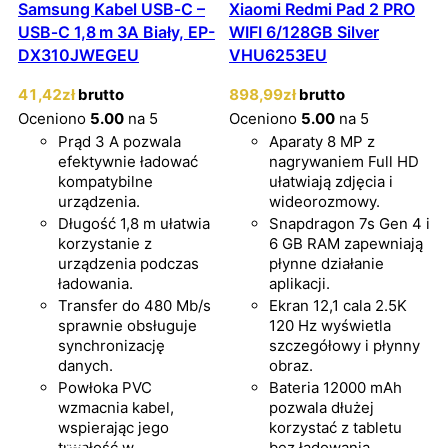
Samsung Kabel USB‑C –
Xiaomi Redmi Pad 2 PRO
USB‑C 1,8 m 3A Biały, EP-
WIFI 6/128GB Silver
DX310JWEGEU
VHU6253EU
41
,42
zł
brutto
898
,99
zł
brutto
Oceniono
5.00
na 5
Oceniono
5.00
na 5
Prąd 3 A pozwala
Aparaty 8 MP z
efektywnie ładować
nagrywaniem Full HD
kompatybilne
ułatwiają zdjęcia i
urządzenia.
wideorozmowy.
Długość 1,8 m ułatwia
Snapdragon 7s Gen 4 i
korzystanie z
6 GB RAM zapewniają
urządzenia podczas
płynne działanie
ładowania.
aplikacji.
Transfer do 480 Mb/s
Ekran 12,1 cala 2.5K
sprawnie obsługuje
120 Hz wyświetla
synchronizację
szczegółowy i płynny
danych.
obraz.
Powłoka PVC
Bateria 12000 mAh
wzmacnia kabel,
pozwala dłużej
wspierając jego
korzystać z tabletu
trwałość w
bez ładowania.