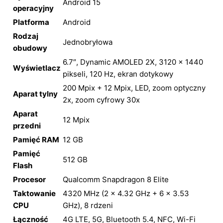
Android 15
operacyjny
Platforma
Android
Rodzaj
Jednobryłowa
obudowy
6.7″, Dynamic AMOLED 2X, 3120 x 1440
Wyświetlacz
pikseli, 120 Hz, ekran dotykowy
200 Mpix + 12 Mpix, LED, zoom optyczny
Aparat tylny
2x, zoom cyfrowy 30x
Aparat
12 Mpix
przedni
Pamięć RAM
12 GB
Pamięć
512 GB
Flash
Procesor
Qualcomm Snapdragon 8 Elite
Taktowanie
4320 MHz (2 x 4.32 GHz + 6 x 3.53
CPU
GHz), 8 rdzeni
Łączność
4G LTE, 5G, Bluetooth 5.4, NFC, Wi-Fi