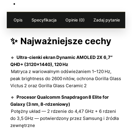
Opis
Specyfikacja
Opinie (0)
Zadaj pytanie
✨
Najważniejsze cechy
🔹
Ultra‑cienki ekran Dynamic AMOLED 2X 6,7″
QHD+ (3120×1440), 120 Hz
Matryca z wariowalnym odświeżaniem 1–120 Hz,
peak brightness do 2600 nitów, ochrona Gorilla Glass
Victus 2 oraz Gorilla Glass Ceramic 2
🔹
Procesor Qualcomm Snapdragon 8 Elite for
Galaxy (3 nm, 8‑rdzeniowy)
Potężny układ — 2 rdzenie do 4,47 GHz + 6 rdzeni
do 3,5 GHz — potwierdzony przez Samsung i źródła
zewnętrzne