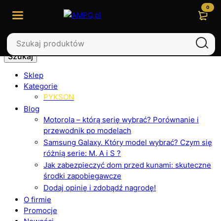
0
Szukaj
Sklep
Kategorie
PYKSON
Blog
Motorola – którą serię wybrać? Porównanie i
przewodnik po modelach
Samsung Galaxy. Który model wybrać? Czym się
różnią serie: M, A i S ?
Jak zabezpieczyć dom przed kunami: skuteczne
środki zapobiegawcze
Dodaj opinię i zdobądź nagrodę!
O firmie
Promocje