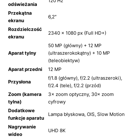
120 Hz
odświeżania
Przekątna
6,2″
ekranu
Rozdzielczość
2340 × 1080 px (Full HD+)
ekranu
50 MP (główny) + 12 MP
Aparat tylny
(ultraszerokokątny) + 10 MP
(teleobiektyw)
Aparat przedni
12 MP
f/1.8 (główny), f/2.2 (ultraszeroki),
Przysłona
f/2.4 (tele), f/2.2 (przód)
Zoom (kamera
3× zoom optyczny, 30× zoom
tylna)
cyfrowy
Dodatkowe
Lampa błyskowa, OIS, Slow Motion
funkcje aparatu
Nagrywanie
UHD 8K
wideo