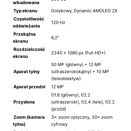
wbudowana
Typ ekranu
Dotykowy, Dynamic AMOLED 2X
Częstotliwość
120 Hz
odświeżania
Przekątna
6,2″
ekranu
Rozdzielczość
2340 × 1080 px (Full HD+)
ekranu
50 MP (główny) + 12 MP
Aparat tylny
(ultraszerokokątny) + 10 MP
(teleobiektyw)
Aparat przedni
12 MP
f/1.8 (główny), f/2.2
Przysłona
(ultraszeroki), f/2.4 (tele), f/2.2
(przód)
Zoom (kamera
3× zoom optyczny, 30× zoom
tylna)
cyfrowy