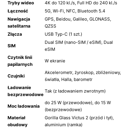
Tryby wideo
4K do 120 kl./s, Full HD do 240 kl./s
Łączność
5G, Wi-Fi, NFC, Bluetooth 5.4
Nawigacja
GPS, Beidou, Galileo, GLONASS,
satelitarna
QZSS
Złącza
USB Typ-C (1 szt.)
Dual SIM (nano-SIM / eSIM), Dual
SIM
eSIM
Czytnik linii
W ekranie
papilarnych
Akcelerometr, żyroskop, zbliżeniowy,
Czujniki
światła, Halla, barometr
Ładowanie
Tak (z ładowaniem zwrotnym)
bezprzewodowe
do 25 W (przewodowe), do 15 W
Moc ładowania
(bezprzewodowe)
Materiał
Gorilla Glass Victus 2 (przód i tył),
obudowy
aluminium (ramka)