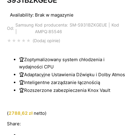
S931BZKGEUE
Availability:
Brak w magazynie
Samsung
Kod producenta: SM-S931BZKGEUE | Kod
Od:
|
AMPQ:85546
Dodaj opinie
🏆Zoptymalizowany system chłodzenia i
wydajności CPU
🏆Adaptacyjne Ustawienia Dźwięku i Dolby Atmos
🏆Inteligentne zarządzanie łącznością
🏆Rozszerzone zabezpieczenia Knox Vault
(
2788,62
zł
netto)
Share: