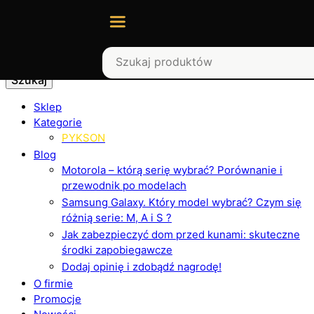
Szukaj
Sklep
Kategorie
PYKSON
Blog
Motorola – którą serię wybrać? Porównanie i
przewodnik po modelach
Samsung Galaxy. Który model wybrać? Czym się
różnią serie: M, A i S ?
Jak zabezpieczyć dom przed kunami: skuteczne
środki zapobiegawcze
Dodaj opinię i zdobądź nagrodę!
O firmie
Promocje