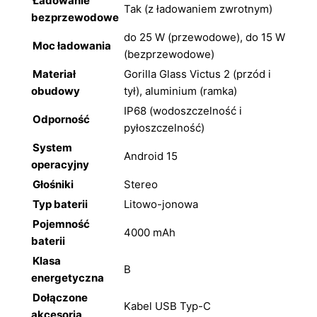
Ładowanie
Tak (z ładowaniem zwrotnym)
bezprzewodowe
do 25 W (przewodowe), do 15 W
Moc ładowania
(bezprzewodowe)
Materiał
Gorilla Glass Victus 2 (przód i
obudowy
tył), aluminium (ramka)
IP68 (wodoszczelność i
Odporność
pyłoszczelność)
System
Android 15
operacyjny
Głośniki
Stereo
Typ baterii
Litowo-jonowa
Pojemność
4000 mAh
baterii
Klasa
B
energetyczna
Dołączone
Kabel USB Typ-C
akcesoria