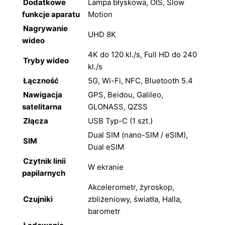
Dodatkowe
Lampa błyskowa, OIS, Slow
funkcje aparatu
Motion
Nagrywanie
UHD 8K
wideo
4K do 120 kl./s, Full HD do 240
Tryby wideo
kl./s
Łączność
5G, Wi-Fi, NFC, Bluetooth 5.4
Nawigacja
GPS, Beidou, Galileo,
satelitarna
GLONASS, QZSS
Złącza
USB Typ-C (1 szt.)
Dual SIM (nano-SIM / eSIM),
SIM
Dual eSIM
Czytnik linii
W ekranie
papilarnych
Akcelerometr, żyroskop,
Czujniki
zbliżeniowy, światła, Halla,
barometr