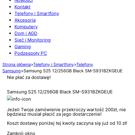
Nowości
Kontakt
Telefony i Smartfony
Akcesoria
Komputery
Dom i AGD
Sieć i Monitoring
Gaming
Podzespoły PC
Strona główna
>
Telefony i Smartfony
>
Telefony
Samsung
>
Samsung S25 12/256GB Black SM-S931BZKGEUE
Nie płać za dostawę!
Samsung S25 12/256GB Black SM-S931BZKGEUE
Jeżeli Twoje zamówienie przekroczy wartość 200zł, nie
będziesz musiał płacić za jego dostarczenie!
Koszt dostawy poniżej tej kwoty zaczyna się już od 10 zł!
Zamknij okno