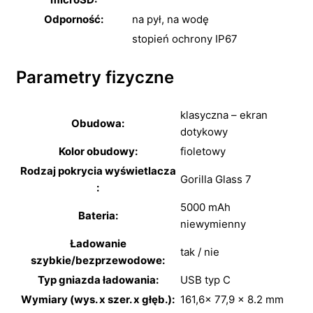
Odporność:
na pył,
na wodę
stopień ochrony IP67
Parametry fizyczne
klasyczna – ekran
Obudowa:
dotykowy
Kolor obudowy:
fioletowy
Rodzaj pokrycia wyświetlacza
Gorilla Glass 7
:
5000 mAh
Bateria:
niewymienny
Ładowanie
tak / nie
szybkie/bezprzewodowe:
Typ gniazda ładowania:
USB typ C
Wymiary (wys. x szer. x głęb.):
161,6x 77,9 x 8.2 mm