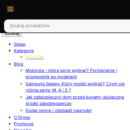
Szukaj
Sklep
Kategorie
PYKSON
Blog
Motorola – którą serię wybrać? Porównanie i
przewodnik po modelach
Samsung Galaxy. Który model wybrać? Czym się
różnią serie: M, A i S ?
Jak zabezpieczyć dom przed kunami: skuteczne
środki zapobiegawcze
Dodaj opinię i zdobądź nagrodę!
O firmie
Promocje