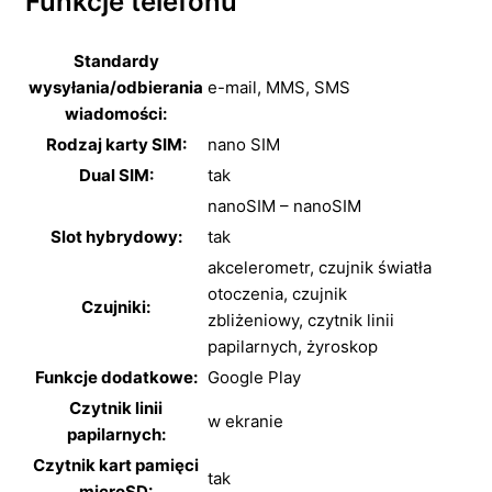
Funkcje telefonu
Standardy
wysyłania/odbierania
e-mail,
MMS,
SMS
wiadomości:
Rodzaj karty SIM:
nano SIM
Dual SIM:
tak
nanoSIM – nanoSIM
Slot hybrydowy:
tak
akcelerometr,
czujnik światła
otoczenia,
czujnik
Czujniki:
zbliżeniowy,
czytnik linii
papilarnych,
żyroskop
Funkcje dodatkowe:
Google Play
Czytnik linii
w ekranie
papilarnych:
Czytnik kart pamięci
tak
microSD: