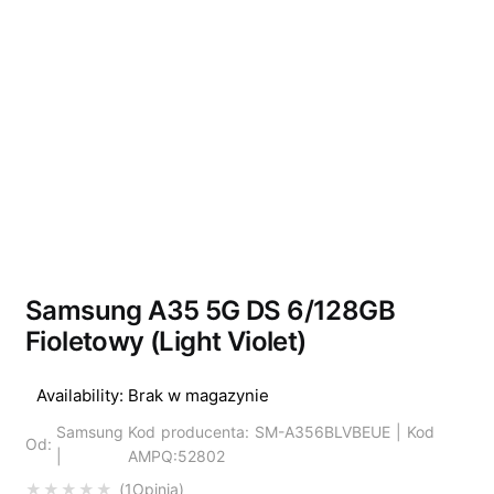
Wyprzedano
Samsung A35 5G DS 6/128GB
Fioletowy (Light Violet)
Availability:
Brak w magazynie
Samsung
Kod producenta: SM-A356BLVBEUE | Kod
Od:
|
AMPQ:52802
1
Opinia
Oceniony
5.00
na 5 na podstawi