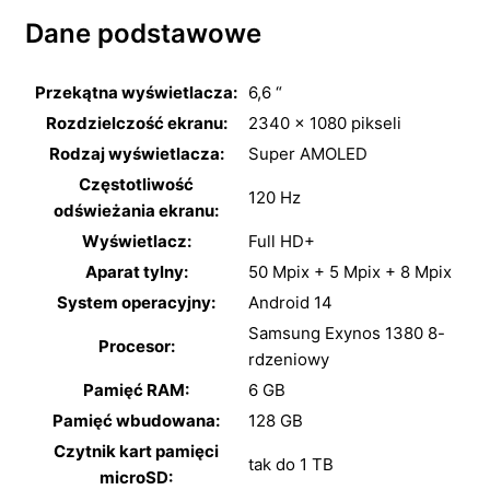
Dane podstawowe
Przekątna wyświetlacza:
6,6 “
Rozdzielczość ekranu:
2340 x 1080 pikseli
Rodzaj wyświetlacza:
Super AMOLED
Częstotliwość
120 Hz
odświeżania ekranu:
Wyświetlacz:
Full HD+
Aparat tylny:
50 Mpix + 5 Mpix + 8 Mpix
System operacyjny:
Android 14
Samsung Exynos 1380 8-
Procesor:
rdzeniowy
Pamięć RAM:
6 GB
Pamięć wbudowana:
128 GB
Czytnik kart pamięci
tak do 1 TB
microSD: