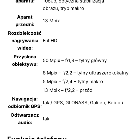
aparatu:
1080p,
optyczna stabilizacja
obrazu,
tryb makro
Aparat
13 Mpix
przedni:
Rozdzielczość
nagrywania
FullHD
wideo:
Przysłona
50 Mpix – f/1,8 – tylny główny
obiektywu:
8 Mpix – f/2,2 – tylny ultraszerokokątny
5 Mpix – f/2,4 – tylny makro
13 Mpix – f/2,2 – przód
Nawigacja:
tak / GPS, GLONASS, Galileo, Beidou
odbiornik GPS:
Odtwarzacz
tak
audio: