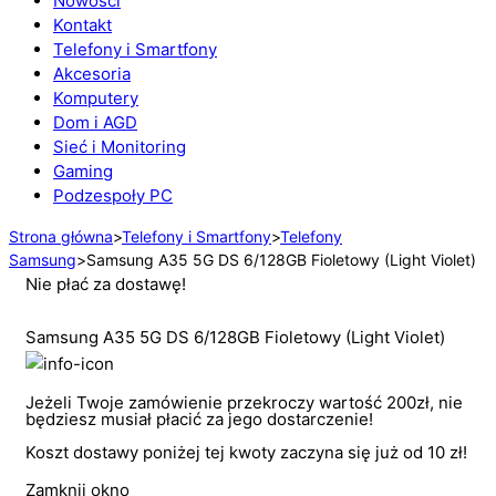
Nowości
Kontakt
Telefony i Smartfony
Akcesoria
Komputery
Dom i AGD
Sieć i Monitoring
Gaming
Podzespoły PC
Strona główna
>
Telefony i Smartfony
>
Telefony
Samsung
>
Samsung A35 5G DS 6/128GB Fioletowy (Light Violet)
Nie płać za dostawę!
Samsung A35 5G DS 6/128GB Fioletowy (Light Violet)
Jeżeli Twoje zamówienie przekroczy wartość 200zł, nie
będziesz musiał płacić za jego dostarczenie!
Koszt dostawy poniżej tej kwoty zaczyna się już od 10 zł!
Zamknij okno