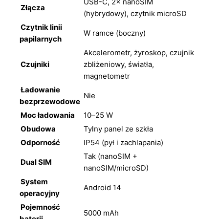
USB-C, 2× nanoSIM
Złącza
(hybrydowy), czytnik microSD
Czytnik linii
W ramce (boczny)
papilarnych
Akcelerometr, żyroskop, czujnik
Czujniki
zbliżeniowy, światła,
magnetometr
Ładowanie
Nie
bezprzewodowe
Moc ładowania
10–25 W
Obudowa
Tylny panel ze szkła
Odporność
IP54 (pył i zachlapania)
Tak (nanoSIM +
Dual SIM
nanoSIM/microSD)
System
Android 14
operacyjny
Pojemność
5000 mAh
baterii