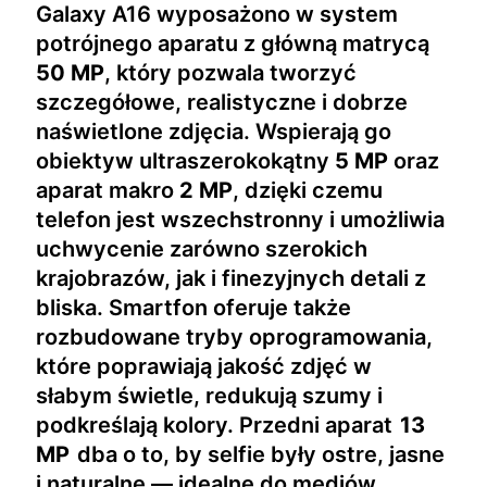
Galaxy A16 wyposażono w system
potrójnego aparatu z główną matrycą
50 MP
, który pozwala tworzyć
szczegółowe, realistyczne i dobrze
naświetlone zdjęcia. Wspierają go
obiektyw ultraszerokokątny
5 MP
oraz
aparat makro
2 MP
, dzięki czemu
telefon jest wszechstronny i umożliwia
uchwycenie zarówno szerokich
krajobrazów, jak i finezyjnych detali z
bliska. Smartfon oferuje także
rozbudowane tryby oprogramowania,
które poprawiają jakość zdjęć w
słabym świetle, redukują szumy i
podkreślają kolory. Przedni aparat
13
MP
dba o to, by selfie były ostre, jasne
i naturalne — idealne do mediów