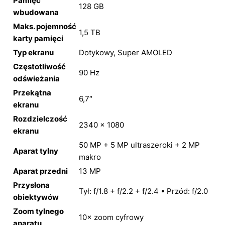
Pamięć
128 GB
wbudowana
Maks. pojemność
1,5 TB
karty pamięci
Typ ekranu
Dotykowy, Super AMOLED
Częstotliwość
90 Hz
odświeżania
Przekątna
6,7″
ekranu
Rozdzielczość
2340 × 1080
ekranu
50 MP + 5 MP ultraszeroki + 2 MP
Aparat tylny
makro
Aparat przedni
13 MP
Przysłona
Tył: f/1.8 + f/2.2 + f/2.4 • Przód: f/2.0
obiektywów
Zoom tylnego
10× zoom cyfrowy
aparatu