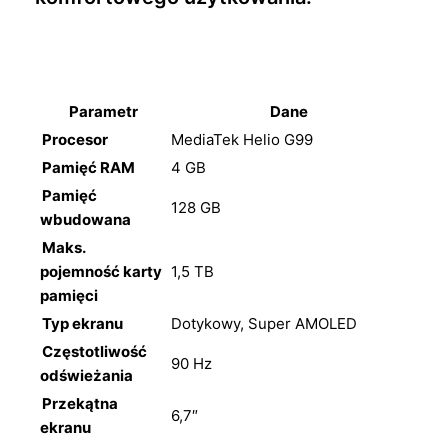
Parametr
Dane
Procesor
MediaTek Helio G99
Pamięć RAM
4 GB
Pamięć
128 GB
wbudowana
Maks.
pojemność karty
1,5 TB
pamięci
Typ ekranu
Dotykowy, Super AMOLED
Częstotliwość
90 Hz
odświeżania
Przekątna
6,7″
ekranu