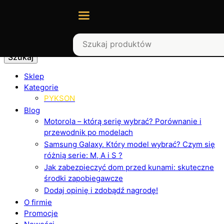
Szukaj
Sklep
Kategorie
PYKSON
Blog
Motorola – którą serię wybrać? Porównanie i
przewodnik po modelach
Samsung Galaxy. Który model wybrać? Czym się
różnią serie: M, A i S ?
Jak zabezpieczyć dom przed kunami: skuteczne
środki zapobiegawcze
Dodaj opinię i zdobądź nagrodę!
O firmie
Promocje