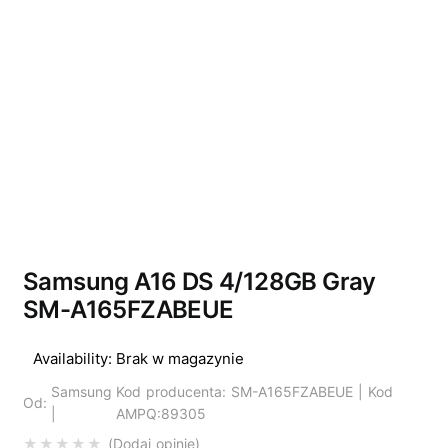
Wyprzedano
Samsung A16 DS 4/128GB Gray
SM-A165FZABEUE
Availability:
Brak w magazynie
Samsung
Kod producenta: SM-A165FZABEUE | Kod
Od:
|
AMPQ:89305
Dodaj opinie