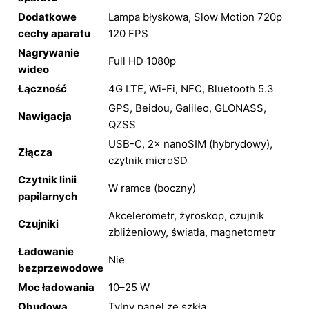
Dodatkowe
Lampa błyskowa, Slow Motion 720p
cechy aparatu
120 FPS
Nagrywanie
Full HD 1080p
wideo
Łączność
4G LTE, Wi-Fi, NFC, Bluetooth 5.3
GPS, Beidou, Galileo, GLONASS,
Nawigacja
QZSS
USB-C, 2× nanoSIM (hybrydowy),
Złącza
czytnik microSD
Czytnik linii
W ramce (boczny)
papilarnych
Akcelerometr, żyroskop, czujnik
Czujniki
zbliżeniowy, światła, magnetometr
Ładowanie
Nie
bezprzewodowe
Moc ładowania
10–25 W
Obudowa
Tylny panel ze szkła