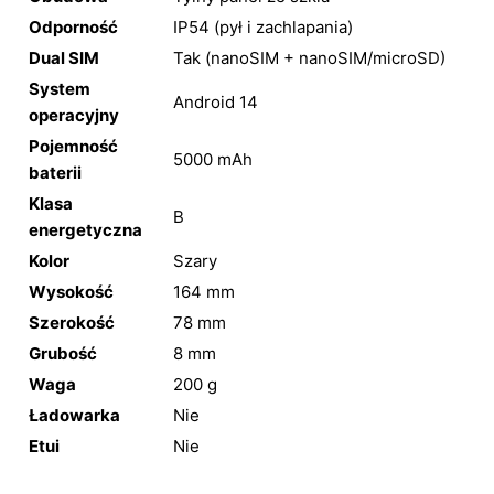
Odporność
IP54 (pył i zachlapania)
Dual SIM
Tak (nanoSIM + nanoSIM/microSD)
System
Android 14
operacyjny
Pojemność
5000 mAh
baterii
Klasa
B
energetyczna
Kolor
Szary
Wysokość
164 mm
Szerokość
78 mm
Grubość
8 mm
Waga
200 g
Ładowarka
Nie
Etui
Nie