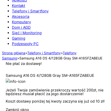
Nowości
Kontakt
Telefony i Smartfony
Akcesoria
Komputery
Dom i AGD
Sieć i Monitoring
Gaming
Podzespoły PC
Strona główna
>
Telefony i Smartfony
>
Telefony
Samsung
>
Samsung A16 DS 4/128GB Gray SM-A165FZABEUE
Nie płać za dostawę!
Samsung A16 DS 4/128GB Gray SM-A165FZABEUE
Jeżeli Twoje zamówienie przekroczy wartość 200zł, nie
będziesz musiał płacić za jego dostarczenie!
Koszt dostawy poniżej tej kwoty zaczyna się już od 10 zł!
Zamknij okno