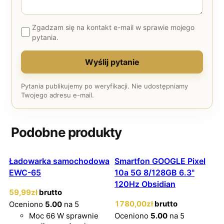
Zgadzam się na kontakt e-mail w sprawie mojego
pytania.
Wyślij pytanie
Pytania publikujemy po weryfikacji. Nie udostępniamy
Twojego adresu e-mail.
Podobne produkty
Ładowarka samochodowa
Smartfon GOOGLE Pixel
EWC-65
10a 5G 8/128GB 6.3"
120Hz Obsidian
59
,99
zł
brutto
1780
,00
zł
brutto
Oceniono
5.00
na 5
Moc 66 W sprawnie
Oceniono
5.00
na 5