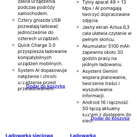
zasila urządzenia
Tylny aparat 48 + 13
podczas podróży
Mpx i AI pomagają
samochodem.
tworzyć dopracowane
Cztery gniazda USB
zdjęcia.
pozwalają ładować
Jasny ekran Actua 6,3
jednocześnie do
cala ułatwia czytanie w
czterech urządzeń.
pełnym słońcu.
Quick Charge 3.0
Akumulator 5100 mAh
przyspiesza ładowanie
zapewnia około 30
kompatybilnych
godzin pracy na
urządzeń mobilnych.
jednym ładowaniu.
System AI dopasowuje
Asystent Gemini
natężenie i chroni
wspiera planowanie,
urządzenie przed
tworzenie treści i
Dodaj do koszyka
przeładowaniem.
wyszukiwanie
informacji.
Android 16 i łączność
5G łączą aktualny
system z dostępem do
Dodaj do koszyka
sieci.
Ładowarka sieciowa
Ładowarka