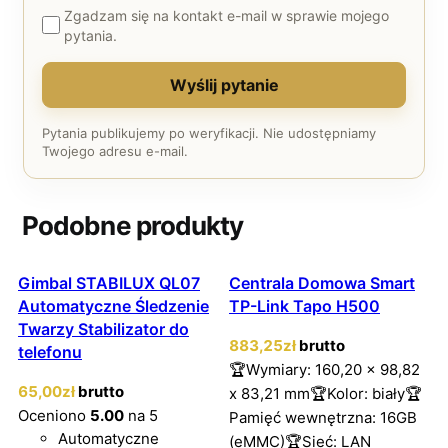
Zgadzam się na kontakt e-mail w sprawie mojego
pytania.
Wyślij pytanie
Pytania publikujemy po weryfikacji. Nie udostępniamy
Twojego adresu e-mail.
Podobne produkty
Gimbal STABILUX QL07
Centrala Domowa Smart
Automatyczne Śledzenie
TP-Link Tapo H500
Twarzy Stabilizator do
883
,25
zł
brutto
telefonu
🏆Wymiary: 160,20 x 98,82
65
,00
zł
brutto
x 83,21 mm🏆Kolor: biały🏆
Oceniono
5.00
na 5
Pamięć wewnętrzna: 16GB
Automatyczne
(eMMC)🏆Sieć: LAN