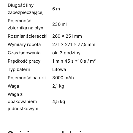
Długość liny
6 m
zabezpieczającej
Pojemność
230 ml
zbiornika na płyn
Rozmiar ściereczki
260 × 251 mm
Wymiary robota
271 × 271 × 77,5 mm
Czas ładowania
ok. 3 godziny
Prędkość pracy
1 min 45 s ±10 s / m²
Typ baterii
Litowa
Pojemność baterii
3000 mAh
Waga
2,1 kg
Waga z
opakowaniem
4,5 kg
jednostkowym