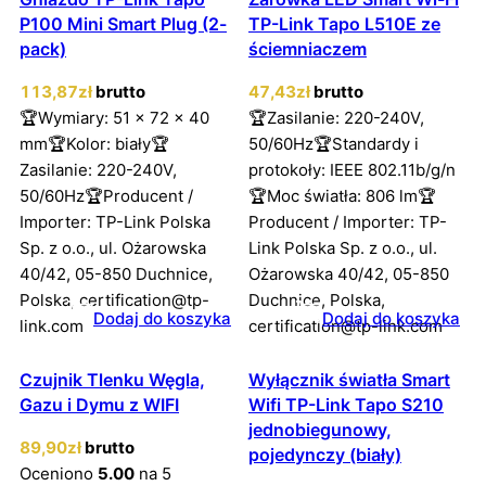
P100 Mini Smart Plug (2-
TP-Link Tapo L510E ze
pack)
ściemniaczem
113
,87
zł
brutto
47
,43
zł
brutto
🏆Wymiary: 51 x 72 x 40
🏆Zasilanie: 220-240V,
mm🏆Kolor: biały🏆
50/60Hz🏆Standardy i
Zasilanie: 220-240V,
protokoły: IEEE 802.11b/g/n
50/60Hz🏆Producent /
🏆Moc światła: 806 lm🏆
Importer: TP-Link Polska
Producent / Importer: TP-
Sp. z o.o., ul. Ożarowska
Link Polska Sp. z o.o., ul.
40/42, 05-850 Duchnice,
Ożarowska 40/42, 05-850
Polska, certification@tp-
Duchnice, Polska,
Dodaj do koszyka
Dodaj do koszyka
link.com
certification@tp-link.com
Czujnik Tlenku Węgla,
Wyłącznik światła Smart
Gazu i Dymu z WIFI
Wifi TP-Link Tapo S210
jednobiegunowy,
89
,90
zł
brutto
pojedynczy (biały)
Oceniono
5.00
na 5