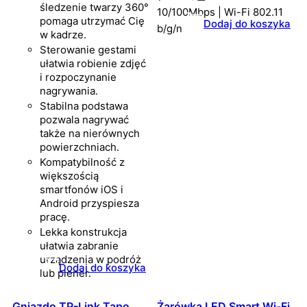
śledzenie twarzy 360°
10/100Mbps | Wi-Fi 802.11
pomaga utrzymać Cię
Dodaj do koszyka
b/g/n
w kadrze.
Sterowanie gestami
ułatwia robienie zdjęć
i rozpoczynanie
nagrywania.
Stabilna podstawa
pozwala nagrywać
także na nierównych
powierzchniach.
Kompatybilność z
większością
smartfonów iOS i
Android przyspiesza
pracę.
Lekka konstrukcja
ułatwia zabranie
urządzenia w podróż
Dodaj do koszyka
lub plener.
Gniazdo TP-Link Tapo
Żarówka LED Smart Wi-Fi