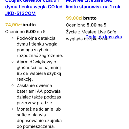
Czujnik detektor czadu i
McAfee LiveSafe bez
dymu tlenku węgla CO lcd
limitu stanowisk na 1 rok
JKD-513COM
99
,00
zł
brutto
74
,90
zł
brutto
Oceniono
5.00
na 5
Oceniono
5.00
na 5
Życie z Mcafee Live Safe
Dodaj do koszyka
Podwójna detekcja
wygląda bezpiecznie!
dymu i tlenku węgla
pomaga szybciej
rozpoznać zagrożenie.
Alarm dźwiękowy o
głośności co najmniej
85 dB wspiera szybką
reakcję.
Zasilanie dwiema
bateriami AA pozwala
działać także podczas
przerw w prądzie.
Montaż na ścianie lub
suficie ułatwia
dopasowanie czujnika
do pomieszczenia.