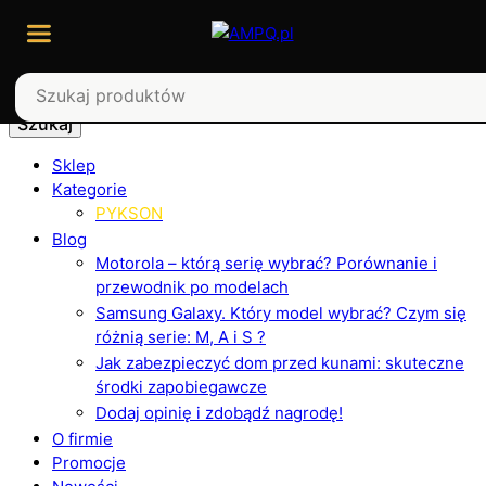
Szukaj
Sklep
Kategorie
PYKSON
Blog
Motorola – którą serię wybrać? Porównanie i
przewodnik po modelach
Samsung Galaxy. Który model wybrać? Czym się
różnią serie: M, A i S ?
Jak zabezpieczyć dom przed kunami: skuteczne
środki zapobiegawcze
Dodaj opinię i zdobądź nagrodę!
O firmie
Promocje