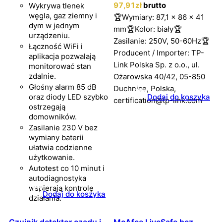
97
,91
zł
brutto
Wykrywa tlenek
węgla, gaz ziemny i
🏆Wymiary: 87,1 x 86 x 41
dym w jednym
mm🏆Kolor: biały🏆
urządzeniu.
Zasilanie: 250V, 50-60Hz🏆
Łączność WiFi i
Producent / Importer: TP-
aplikacja pozwalają
Link Polska Sp. z o.o., ul.
monitorować stan
zdalnie.
Ożarowska 40/42, 05-850
Głośny alarm 85 dB
Duchnice, Polska,
oraz diody LED szybko
Dodaj do koszyka
certification@tp-link.com
ostrzegają
domowników.
Zasilanie 230 V bez
wymiany baterii
ułatwia codzienne
użytkowanie.
Autotest co 10 minut i
autodiagnostyka
wspierają kontrolę
Dodaj do koszyka
działania.