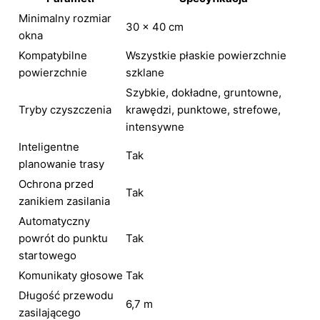
Minimalny rozmiar
30 × 40 cm
okna
Kompatybilne
Wszystkie płaskie powierzchnie
powierzchnie
szklane
Szybkie, dokładne, gruntowne,
Tryby czyszczenia
krawędzi, punktowe, strefowe,
intensywne
Inteligentne
Tak
planowanie trasy
Ochrona przed
Tak
zanikiem zasilania
Automatyczny
powrót do punktu
Tak
startowego
Komunikaty głosowe
Tak
Długość przewodu
6,7 m
zasilającego