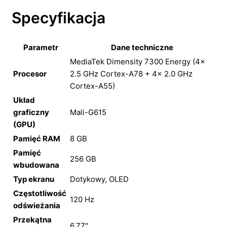
Specyfikacja
Parametr
Dane techniczne
MediaTek Dimensity 7300 Energy (4×
Procesor
2.5 GHz Cortex-A78 + 4× 2.0 GHz
Cortex-A55)
Układ
graficzny
Mali-G615
(GPU)
Pamięć RAM
8 GB
Pamięć
256 GB
wbudowana
Typ ekranu
Dotykowy, OLED
Częstotliwość
120 Hz
odświeżania
Przekątna
6,77″