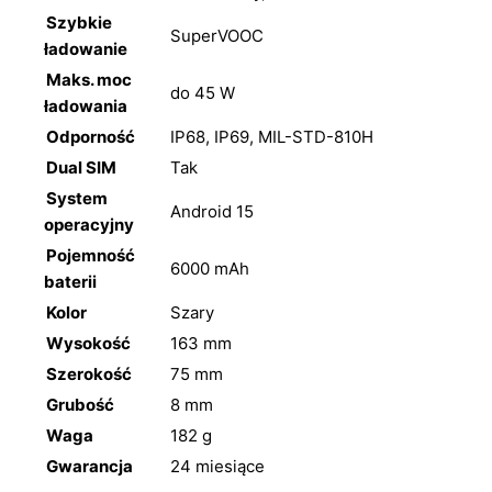
Szybkie
SuperVOOC
ładowanie
Maks. moc
do 45 W
ładowania
Odporność
IP68, IP69, MIL-STD-810H
Dual SIM
Tak
System
Android 15
operacyjny
Pojemność
6000 mAh
baterii
Kolor
Szary
Wysokość
163 mm
Szerokość
75 mm
Grubość
8 mm
Waga
182 g
Gwarancja
24 miesiące