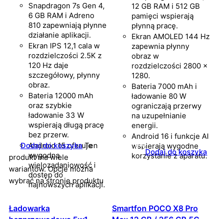
Snapdragon 7s Gen 4,
12 GB RAM i 512 GB
6 GB RAM i Adreno
pamięci wspierają
810 zapewniają płynne
płynną pracę.
działanie aplikacji.
Ekran AMOLED 144 Hz
Ekran IPS 12,1 cala w
zapewnia płynny
rozdzielczości 2.5K z
obraz w
120 Hz daje
rozdzielczości 2800 ×
szczegółowy, płynny
1280.
obraz.
Bateria 7000 mAh i
Bateria 12000 mAh
ładowanie 80 W
oraz szybkie
ograniczają przerwy
ładowanie 33 W
na uzupełnianie
wspierają długą pracę
energii.
bez przerw.
Android 16 i funkcje AI
Dodaj do koszyka
Android 15 oferuje
Ten
wspierają wygodne
Dodaj do koszyka
wygodną
korzystanie z aparatu.
produkt ma wiele
wielozadaniowość i
wariantów. Opcje można
dostęp do
wybrać na stronie produktu
najnowszych aplikacji.
Ładowarka
Smartfon POCO X8 Pro