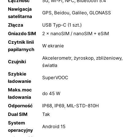
Łączność
5G, Wi-Fi, NFC, Bluetooth 5.4
Nawigacja
GPS, Beidou, Galileo, GLONASS
satelitarna
Złącza
USB Typ-C (1 szt.)
Gniazdo SIM
2 × nanoSIM / nanoSIM + eSIM
Czytnik linii
W ekranie
papilarnych
Akcelerometr, żyroskop, zbliżeniowy,
Czujniki
światła
Szybkie
SuperVOOC
ładowanie
Maks. moc
do 45 W
ładowania
Odporność
IP68, IP69, MIL-STD-810H
Dual SIM
Tak
System
Android 15
operacyjny