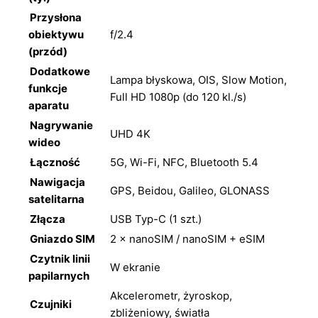
Przysłona
obiektywu
f/2.4
(przód)
Dodatkowe
Lampa błyskowa, OIS, Slow Motion,
funkcje
Full HD 1080p (do 120 kl./s)
aparatu
Nagrywanie
UHD 4K
wideo
Łączność
5G, Wi-Fi, NFC, Bluetooth 5.4
Nawigacja
GPS, Beidou, Galileo, GLONASS
satelitarna
Złącza
USB Typ-C (1 szt.)
Gniazdo SIM
2 × nanoSIM / nanoSIM + eSIM
Czytnik linii
W ekranie
papilarnych
Akcelerometr, żyroskop,
Czujniki
zbliżeniowy, światła