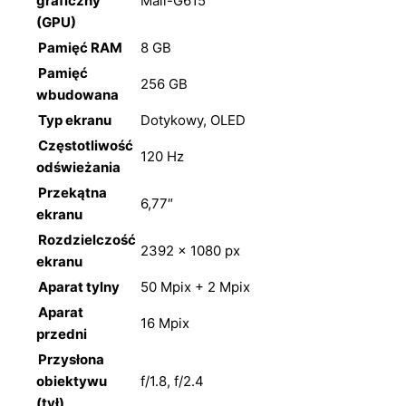
graficzny
Mali-G615
(GPU)
Pamięć RAM
8 GB
Pamięć
256 GB
wbudowana
Typ ekranu
Dotykowy, OLED
Częstotliwość
120 Hz
odświeżania
Przekątna
6,77″
ekranu
Rozdzielczość
2392 × 1080 px
ekranu
Aparat tylny
50 Mpix + 2 Mpix
Aparat
16 Mpix
przedni
Przysłona
obiektywu
f/1.8, f/2.4
(tył)