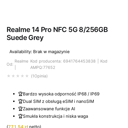
Wyprzedano
Realme 14 Pro NFC 5G 8/256GB
Suede Grey
Availability:
Brak w magazynie
Realme
Kod producenta: 6941764453838 | Kod
Od:
|
AMPQ:77652
1
Opinia
Oceniony
5.00
na 5 na podstawi
🏆Bardzo wysoka odporność IP68 / IP69
🏆Dual SIM z obsługą eSIM i nanoSIM
🏆Zaawansowane funkcje AI
🏆Smukła konstrukcja i niska waga
(
771,54
zł
netto)