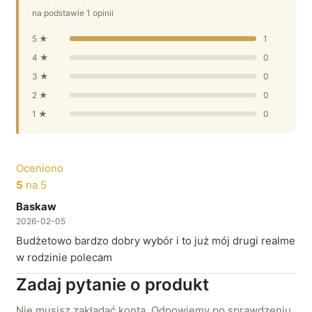
na podstawie 1 opinii
5 ★
1
4 ★
0
3 ★
0
2 ★
0
1 ★
0
Oceniono
5
na 5
Baskaw
2026-02-05
Budżetowo bardzo dobry wybór i to już mój drugi realme
w rodzinie polecam
Zadaj pytanie o produkt
Nie musisz zakładać konta. Odpowiemy po sprawdzeniu