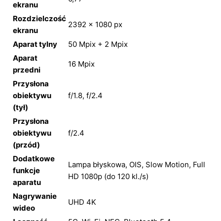
ekranu
Rozdzielczość
2392 × 1080 px
ekranu
Aparat tylny
50 Mpix + 2 Mpix
Aparat
16 Mpix
przedni
Przysłona
obiektywu
f/1.8, f/2.4
(tył)
Przysłona
obiektywu
f/2.4
(przód)
Dodatkowe
Lampa błyskowa, OIS, Slow Motion, Full
funkcje
HD 1080p (do 120 kl./s)
aparatu
Nagrywanie
UHD 4K
wideo