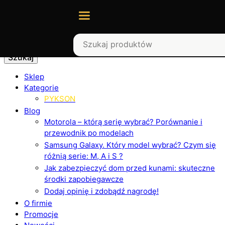
Szukaj
Sklep
Kategorie
PYKSON
Blog
Motorola – którą serię wybrać? Porównanie i
przewodnik po modelach
Samsung Galaxy. Który model wybrać? Czym się
różnią serie: M, A i S ?
Jak zabezpieczyć dom przed kunami: skuteczne
środki zapobiegawcze
Dodaj opinię i zdobądź nagrodę!
O firmie
Promocje