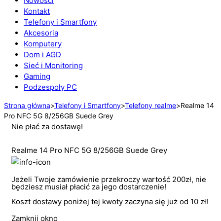
Nowości
Kontakt
Telefony i Smartfony
Akcesoria
Komputery
Dom i AGD
Sieć i Monitoring
Gaming
Podzespoły PC
Strona główna
>
Telefony i Smartfony
>
Telefony realme
>
Realme 14
Pro NFC 5G 8/256GB Suede Grey
Nie płać za dostawę!
Realme 14 Pro NFC 5G 8/256GB Suede Grey
Jeżeli Twoje zamówienie przekroczy wartość 200zł, nie
będziesz musiał płacić za jego dostarczenie!
Koszt dostawy poniżej tej kwoty zaczyna się już od 10 zł!
Zamknij okno