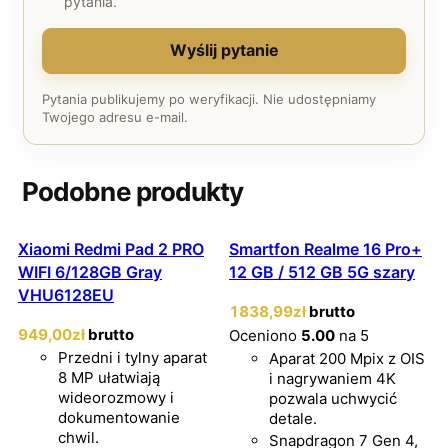
pytania.
Wyślij pytanie
Pytania publikujemy po weryfikacji. Nie udostępniamy
Twojego adresu e-mail.
Podobne produkty
Xiaomi Redmi Pad 2 PRO
Smartfon Realme 16 Pro+
WIFI 6/128GB Gray
12 GB / 512 GB 5G szary
VHU6128EU
1838
,99
zł
brutto
949
,00
zł
brutto
Oceniono
5.00
na 5
Przedni i tylny aparat
Aparat 200 Mpix z OIS
8 MP ułatwiają
i nagrywaniem 4K
wideorozmowy i
pozwala uchwycić
dokumentowanie
detale.
chwil.
Snapdragon 7 Gen 4,