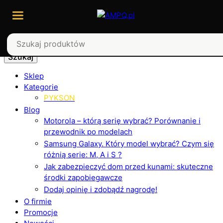
Szukaj
Sklep
Kategorie
PYKSON
Blog
Motorola – którą serię wybrać? Porównanie i
przewodnik po modelach
Samsung Galaxy. Który model wybrać? Czym się
różnią serie: M, A i S ?
Jak zabezpieczyć dom przed kunami: skuteczne
środki zapobiegawcze
Dodaj opinię i zdobądź nagrodę!
O firmie
Promocje