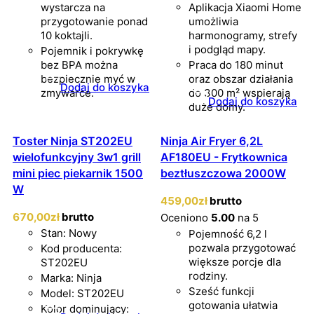
wystarcza na
Aplikacja Xiaomi Home
przygotowanie ponad
umożliwia
10 koktajli.
harmonogramy, strefy
i podgląd mapy.
Pojemnik i pokrywkę
bez BPA można
Praca do 180 minut
bezpiecznie myć w
oraz obszar działania
Dodaj do koszyka
zmywarce.
do 300 m² wspierają
Dodaj do koszyka
duże domy.
Toster Ninja ST202EU
Ninja Air Fryer 6,2L
wielofunkcyjny 3w1 grill
AF180EU - Frytkownica
mini piec piekarnik 1500
beztłuszczowa 2000W
W
459
,00
zł
brutto
670
,00
zł
brutto
Oceniono
5.00
na 5
Stan: Nowy
Pojemność 6,2 l
pozwala przygotować
Kod producenta:
większe porcje dla
ST202EU
rodziny.
Marka: Ninja
Sześć funkcji
Model: ST202EU
gotowania ułatwia
Kolor dominujący: