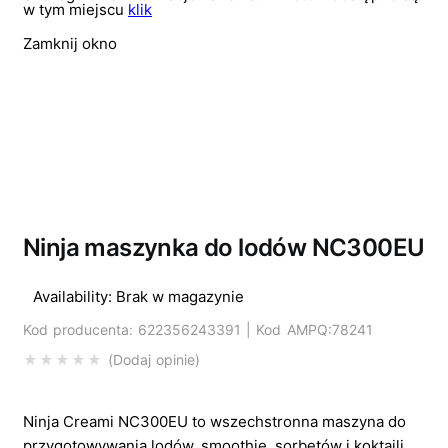
w tym miejscu
klik
Zamknij okno
Wyprzedano
Ninja maszynka do lodów NC300EU
Availability:
Brak w magazynie
Kod producenta: 622356243391 | Kod AMPQ:78241
Dodaj opinie
Ninja Creami NC300EU to wszechstronna maszyna do
przygotowywania lodów, smoothie, sorbetów i koktajli