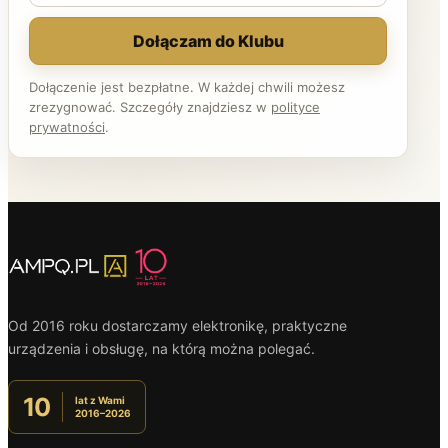
Dołączam do Klubu
Dołączenie jest bezpłatne. W każdej chwili możesz
zrezygnować. Szczegóły znajdziesz w
polityce
prywatności
.
Od 2016 roku dostarczamy elektronikę, praktyczne
urządzenia i obsługę, na którą można polegać.
10
lat z Wami
2016–2026