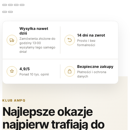
Wysyłka nawet
dziś
14 dni na zwrot
Zamówienia złożone do
Prosto i bez
godziny 13:00
formalności
wysyłamy tego samego
dnia!
Bezpieczne zakupy
4,9/5
Płatności i ochrona
Ponad 10 tys. opinii
danych
KLUB AMPQ
Najlepsze okazje
najpierw trafiają do