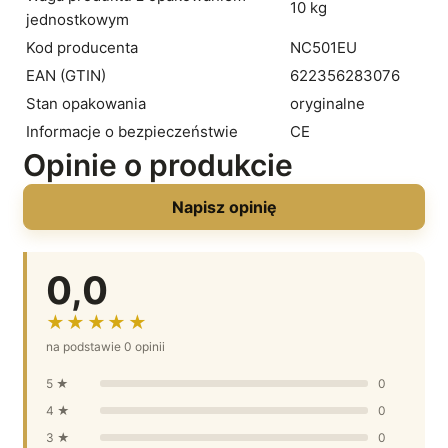
10 kg
jednostkowym
Kod producenta
NC501EU
EAN (GTIN)
622356283076
Stan opakowania
oryginalne
Informacje o bezpieczeństwie
CE
Opinie o produkcie
Napisz opinię
0,0
★★★★★
na podstawie 0 opinii
5 ★
0
4 ★
0
3 ★
0