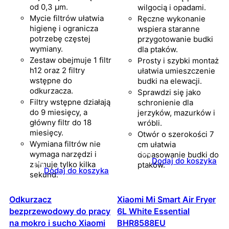
od 0,3 µm.
wilgocią i opadami.
Mycie filtrów ułatwia
Ręczne wykonanie
higienę i ogranicza
wspiera staranne
potrzebę częstej
przygotowanie budki
wymiany.
dla ptaków.
Zestaw obejmuje 1 filtr
Prosty i szybki montaż
h12 oraz 2 filtry
ułatwia umieszczenie
wstępne do
budki na elewacji.
odkurzacza.
Sprawdzi się jako
Filtry wstępne działają
schronienie dla
do 9 miesięcy, a
jerzyków, mazurków i
główny filtr do 18
wróbli.
miesięcy.
Otwór o szerokości 7
Wymiana filtrów nie
cm ułatwia
wymaga narzędzi i
dopasowanie budki do
Dodaj do koszyka
zajmuje tylko kilka
ptaków.
Dodaj do koszyka
sekund.
Odkurzacz
Xiaomi Mi Smart Air Fryer
bezprzewodowy do pracy
6L White Essential
na mokro i sucho Xiaomi
BHR8588EU