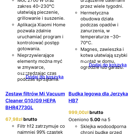
Moc 2700 W oraz
urządzenie bateriami
zakres 40–230°C
przez wiele tygodni.
ułatwiają pieczenie,
Hermetyczna
grillowanie i suszenie.
obudowa działa
Aplikacja Xiaomi Home
podczas opadów i
pozwala zdalnie
zanurzenia, w
uruchamiać program i
temperaturze –30–
kontrolować postęp
70°C.
gotowania.
Magnes, zawieszka i
Nieprzywierające
kotwa ułatwiają szybki
elementy można myć
montaż w domu,
Dodaj do koszyka
w zmywarce,
ogrodzie lub garażu.
oszczędzając czas
Dodaj do koszyka
podczas sprzątania.
Zestaw filtrów Mi Vacuum
Budka lęgowa dla Jerzyka
Cleaner G10/G9 HEPA
HB7
BHR4773GL
999
,00
zł
brutto
67
,98
zł
brutto
Oceniono
5.00
na 5
Filtr h12 zatrzymuje co
Sklejka wodoodporna
najmniej 99% cząstek
chroni budkę przed