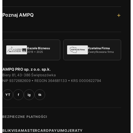
Poznaj AMPQ
Gazele Biznesu
Rzetelna Firma
2019 • 2025
Zweryfikowana firma
AMPQ PRO sp. z o.o. sp.k.
Biery 81, 43-386 Świętoszówka
NIP 9372682609 • REGON 364681133 • KRS 0000622794
YT
f
ig
tk
BEZPIECZNE PŁATNOŚCI
BLIK
VISA
MASTERCARD
PAYU
IMOJE
RATY