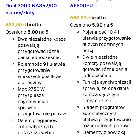
Dual 3000 NA352/00
AF500EU
czarny/złoty
668
,53
zł
brutto
468
,99
zł
brutto
Oceniono
5.00
na 5
Oceniono
5.00
na 5
Pojemność 10,4 l
ułatwia przygotowanie
Dwa niezależne kosze
dużych rodzinnych
pozwalają
porcji.
przygotować różne
Dwie niezależne
dania jednocześnie.
komory pozwalają
Pojemność 9 l ułatwia
gotować różne dania
przygotowanie
jednocześnie.
większych posiłków
Funkcja synchronizacji
dla rodziny.
sprawia, że oba dania
Moc 2750 W
kończą się w tym
przyspiesza
samym czasie.
nagrzewanie i
Siedem programów
sprawne
automatycznych
przygotowanie potraw.
ułatwia przygotowanie
Osiem programów
różnorodnych potraw.
automatycznych
Elementy z powłoką
upraszcza wybór