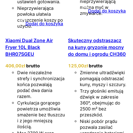
nieprzywierającą
ustawień gotowania.
można myć w
Nieprzywierająca
Dodaj do koszyka
zmywarce.
powłoka ułatwia
czyszczenie koszy po
Dodaj do koszyka
użyciu.
Xiaomi Dual Zone Air
Skuteczny odstraszacz
Fryer 10L Black
na kuny,gryzonie mocny
BHR07SGEU
do domu i ogrodu CH360
406
,00
zł
brutto
125
,00
zł
brutto
Dwie niezależne
Zmienne ultradźwięki
strefy i synchronizacja
pomagają odstraszać
końca pozwalają
kuny, myszy i szczury.
podać dwa dania
Trzy głośniki emitują
razem.
dźwięk w zakresie
Cyrkulacja gorącego
360°, obejmując do
powietrza umożliwia
2500 m² bez
smażenie bez tłuszczu
przeszkód.
i z jego mniejszą
Niski pobór prądu
ilością.
pozwala zasilać