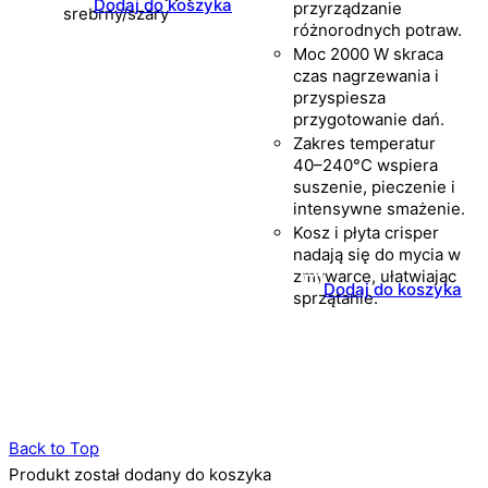
Dodaj do koszyka
przyrządzanie
srebrny/szary
różnorodnych potraw.
Moc 2000 W skraca
czas nagrzewania i
przyspiesza
przygotowanie dań.
Zakres temperatur
40–240°C wspiera
suszenie, pieczenie i
intensywne smażenie.
Kosz i płyta crisper
nadają się do mycia w
zmywarce, ułatwiając
Dodaj do koszyka
sprzątanie.
Back to Top
Produkt został dodany do koszyka