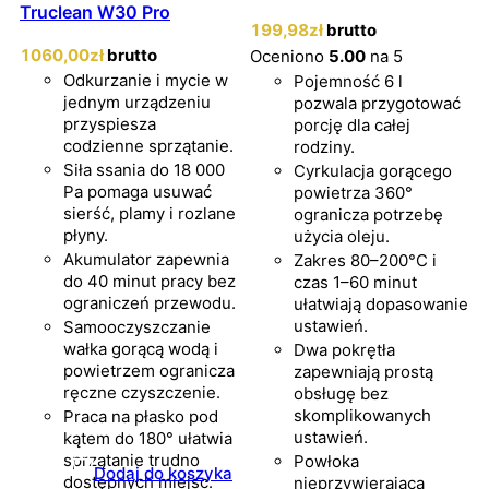
Truclean W30 Pro
199
,98
zł
brutto
1060
,00
zł
brutto
Oceniono
5.00
na 5
Odkurzanie i mycie w
Pojemność 6 l
jednym urządzeniu
pozwala przygotować
przyspiesza
porcję dla całej
codzienne sprzątanie.
rodziny.
Siła ssania do 18 000
Cyrkulacja gorącego
Pa pomaga usuwać
powietrza 360°
sierść, plamy i rozlane
ogranicza potrzebę
płyny.
użycia oleju.
Akumulator zapewnia
Zakres 80–200°C i
do 40 minut pracy bez
czas 1–60 minut
ograniczeń przewodu.
ułatwiają dopasowanie
ustawień.
Samooczyszczanie
wałka gorącą wodą i
Dwa pokrętła
powietrzem ogranicza
zapewniają prostą
ręczne czyszczenie.
obsługę bez
skomplikowanych
Praca na płasko pod
ustawień.
kątem do 180° ułatwia
sprzątanie trudno
Powłoka
Dodaj do koszyka
dostępnych miejsc.
nieprzywierająca