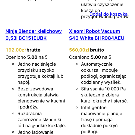
ułatwia czyszczenie
kosza po
Dodaj do koszyka
przygotowaniu potraw.
Ninja Blender kielichowy
Xiaomi Robot Vacuum
0,53l BC151EUBK
S40 White BHR084AEU
192
,00
zł
brutto
560
,00
zł
brutto
Oceniono
5.00
na 5
Oceniono
5.00
na 5
Jedno naciśnięcie
Automatycznie
przycisku szybko
odkurza i mopuje
przygotuje koktajl lub
podłogi, ograniczając
napój.
codzienny wysiłek.
Bezprzewodowa
Siła ssania 10 000 Pa
konstrukcja ułatwia
skutecznie zbiera
blendowanie w kuchni
kurz, okruchy i sierść.
i podróży.
Inteligentne
Rozdrabnia
mapowanie planuje
zamrożone składniki i
trasę i pomaga
lód na gładkie koktajle.
dokładnie pokryć
podłogi.
Jedno ładowanie