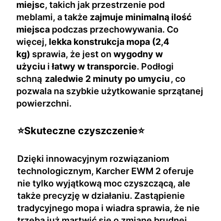
miejsc
, takich jak przestrzenie pod
meblami, a także
zajmuje minimalną ilość
miejsca
podczas przechowywania. Co
więcej,
lekka konstrukcja mopa (2,4
kg)
sprawia, że jest on
wygodny w
użyciu
i
łatwy w transporcie
. Podłogi
schną
zaledwie 2 minuty po umyciu
, co
pozwala na szybkie użytkowanie sprzątanej
powierzchni.
⭐Skuteczne czyszczenie⭐
Dzięki innowacyjnym rozwiązaniom
technologicznym, Karcher EWM 2 oferuje
nie tylko wyjątkową moc czyszczącą, ale
także precyzję w działaniu. Zastąpienie
tradycyjnego mopa i wiadra sprawia, że nie
trzeba już martwić się o zmianę brudnej