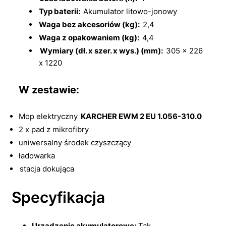
Typ baterii:
Akumulator litowo-jonowy
Waga bez akcesoriów (kg):
2,4
Waga z opakowaniem (kg):
4,4
Wymiary (dł. x szer. x wys.) (mm):
305 x 226
x 1220
W zestawie:
Mop elektryczny
KARCHER EWM 2 EU 1.056-310.0
2 x pad z mikrofibry
uniwersalny środek czyszczący
ładowarka
stacja dokująca
Specyfikacja
Urządzenie akumulatorowe:
Tak