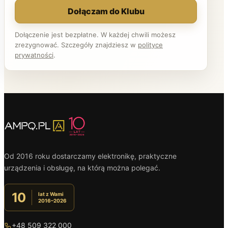
Dołączam do Klubu
Dołączenie jest bezpłatne. W każdej chwili możesz
zrezygnować. Szczegóły znajdziesz w
polityce
prywatności
.
Od 2016 roku dostarczamy elektronikę, praktyczne
urządzenia i obsługę, na którą można polegać.
10
lat z Wami
2016–2026
+48 509 322 000