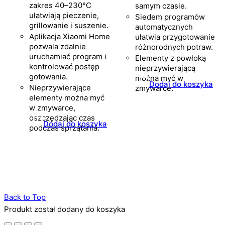
zakres 40–230°C
samym czasie.
ułatwiają pieczenie,
Siedem programów
grillowanie i suszenie.
automatycznych
Aplikacja Xiaomi Home
ułatwia przygotowanie
pozwala zdalnie
różnorodnych potraw.
uruchamiać program i
Elementy z powłoką
kontrolować postęp
nieprzywierającą
gotowania.
można myć w
Dodaj do koszyka
Nieprzywierające
zmywarce.
elementy można myć
w zmywarce,
oszczędzając czas
Dodaj do koszyka
podczas sprzątania.
Back to Top
Produkt został dodany do koszyka