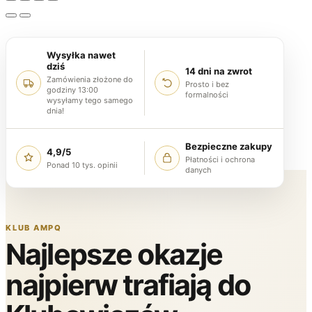
Wysyłka nawet
dziś
14 dni na zwrot
Zamówienia złożone do
Prosto i bez
godziny 13:00
formalności
wysyłamy tego samego
dnia!
Bezpieczne zakupy
4,9/5
Płatności i ochrona
Ponad 10 tys. opinii
danych
KLUB AMPQ
Najlepsze okazje
najpierw trafiają do