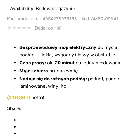
Availability:
Brak w magazynie
Kod producenta: 4054278975153 | Kod AMPQ:99841
Dodaj opinie
Bezprzewodowy mop elektryczny
do mycia
podłóg — lekki, wygodny i łatwy w obsłudze.
Czas pracy:
ok.
20 minut
na jednym ładowaniu.
Myje i zbiera
brudną wodę.
Nadaje się do różnych podłóg:
parkiet, panele
laminowane, winyl itp.
(
319,36
zł
netto)
Share: