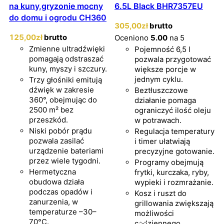
na kuny,gryzonie mocny
6.5L Black BHR7357EU
do domu i ogrodu CH360
305
,00
zł
brutto
125
,00
zł
brutto
Oceniono
5.00
na 5
Zmienne ultradźwięki
Pojemność 6,5 l
pomagają odstraszać
pozwala przygotować
kuny, myszy i szczury.
większe porcje w
jednym cyklu.
Trzy głośniki emitują
dźwięk w zakresie
Beztłuszczowe
360°, obejmując do
działanie pomaga
2500 m² bez
ograniczyć ilość oleju
przeszkód.
w potrawach.
Niski pobór prądu
Regulacja temperatury
pozwala zasilać
i timer ułatwiają
urządzenie bateriami
precyzyjne gotowanie.
przez wiele tygodni.
Programy obejmują
Hermetyczna
frytki, kurczaka, ryby,
obudowa działa
wypieki i rozmrażanie.
podczas opadów i
Kosz i ruszt do
zanurzenia, w
grillowania zwiększają
temperaturze –30–
możliwości
70°C.
codziennego