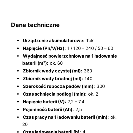
Dane techniczne
Urządzenie akumulatorowe:
Tak
Napięcie (Ph/V/Hz):
1 / 120 – 240 / 50 – 60
Wydajność powierzchniowa na 1 ładowanie
baterii (m²):
ok. 60
Zbiornik wody czystej (ml):
360
Zbiornik wody brudnej (ml):
140
Szerokość robocza padów (mm):
300
Czas schnięcia podłogi (min):
ok. 2
Napięcie baterii (V):
7,2 – 7,4
Pojemność baterii (Ah):
2,5
Czas pracy na 1 ładowaniu baterii (min):
ok.
20
Czas ładowania baterii (h):
4