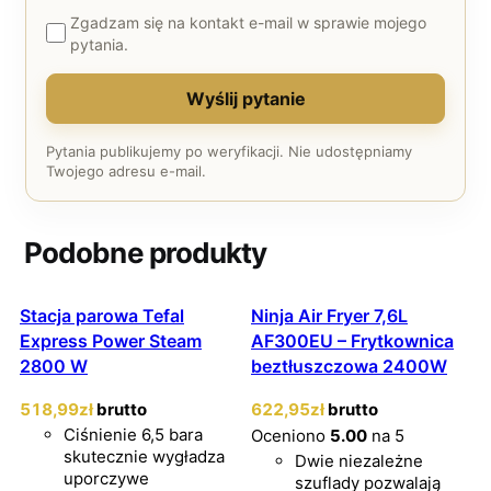
Zgadzam się na kontakt e-mail w sprawie mojego
pytania.
Wyślij pytanie
Pytania publikujemy po weryfikacji. Nie udostępniamy
Twojego adresu e-mail.
Podobne produkty
Stacja parowa Tefal
Ninja Air Fryer 7,6L
Express Power Steam
AF300EU – Frytkownica
2800 W
beztłuszczowa 2400W
518
,99
zł
brutto
622
,95
zł
brutto
Ciśnienie 6,5 bara
Oceniono
5.00
na 5
skutecznie wygładza
Dwie niezależne
uporczywe
szuflady pozwalają