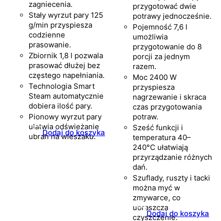
zagniecenia.
przygotować dwie
Stały wyrzut pary 125
potrawy jednocześnie.
g/min przyspiesza
Pojemność 7,6 l
codzienne
umożliwia
prasowanie.
przygotowanie do 8
Zbiornik 1,8 l pozwala
porcji za jednym
prasować dłużej bez
razem.
częstego napełniania.
Moc 2400 W
Technologia Smart
przyspiesza
Steam automatycznie
nagrzewanie i skraca
dobiera ilość pary.
czas przygotowania
Pionowy wyrzut pary
potraw.
ułatwia odświeżanie
Sześć funkcji i
Dodaj do koszyka
ubrań na wieszaku.
temperatura 40–
240°C ułatwiają
przyrządzanie różnych
dań.
Szuflady, ruszty i tacki
można myć w
zmywarce, co
upraszcza
Dodaj do koszyka
czyszczenie.