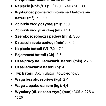
Napięcie (Ph/V/Hz):
1 / 120 – 240 / 50 – 60
Wydajność powierzchniowa na 1 ładowanie
baterii (m²):
ok. 60
Zbiornik wody czystej (ml):
360
Zbiornik wody brudnej (ml):
140
Szerokość robocza padów (mm):
300
Czas schnięcia podłogi (min):
ok. 2
Napięcie baterii (V):
7,2 – 7,4
Pojemność baterii (Ah):
2,5
Czas pracy na 1 ładowaniu baterii (min):
ok. 20
Czas ładowania baterii (h):
4
Typ baterii:
Akumulator litowo-jonowy
Waga bez akcesoriów (kg):
2,4
Waga z opakowaniem (kg):
4,4
Wymiary (dł. x szer. x wys.) (mm):
305 x 226 x
1220