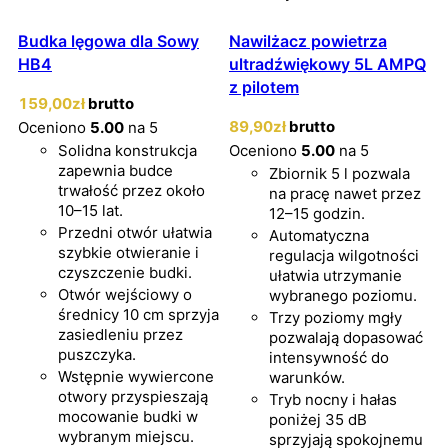
Budka lęgowa dla Sowy
Nawilżacz powietrza
HB4
ultradźwiękowy 5L AMPQ
z pilotem
159
,00
zł
brutto
89
,90
zł
brutto
Oceniono
5.00
na 5
Solidna konstrukcja
Oceniono
5.00
na 5
zapewnia budce
Zbiornik 5 l pozwala
trwałość przez około
na pracę nawet przez
10–15 lat.
12–15 godzin.
Przedni otwór ułatwia
Automatyczna
szybkie otwieranie i
regulacja wilgotności
czyszczenie budki.
ułatwia utrzymanie
Otwór wejściowy o
wybranego poziomu.
średnicy 10 cm sprzyja
Trzy poziomy mgły
zasiedleniu przez
pozwalają dopasować
puszczyka.
intensywność do
Wstępnie wywiercone
warunków.
otwory przyspieszają
Tryb nocny i hałas
mocowanie budki w
poniżej 35 dB
wybranym miejscu.
sprzyjają spokojnemu