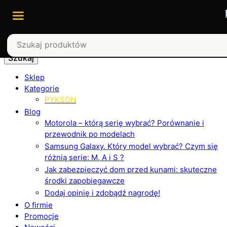
Szukaj
Sklep
Kategorie
PYKSON
Blog
Motorola – którą serię wybrać? Porównanie i
przewodnik po modelach
Samsung Galaxy. Który model wybrać? Czym się
różnią serie: M, A i S ?
Jak zabezpieczyć dom przed kunami: skuteczne
środki zapobiegawcze
Dodaj opinię i zdobądź nagrodę!
O firmie
Promocje