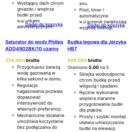
Wystający dach chroni
snu.
gniazdo i wnętrze
Pilot, timer i
budki przed
automatyczne
warunkami
wyłączenie zwiększają
Dodaj do koszyka
Dodaj do koszyka
atmosferycznymi.
wygodę obsługi.
Saturator do wody Philips
Budka lęgowa dla Jerzyka
ADD4902BK/10 czarny
HB7
254
,99
zł
brutto
999
,00
zł
brutto
Przygotujesz świeżą
Oceniono
5.00
na 5
wodę gazowaną w
Sklejka wodoodporna
kilka sekund w domu.
chroni budkę przed
Regulacja
wilgocią i opadami.
nagazowania pozwala
Ręczne wykonanie
dopasować
wspiera staranne
intensywność do
przygotowanie budki
własnych preferencji.
dla ptaków.
Mechaniczne działanie
Prosty i szybki montaż
umożliwia korzystanie
ułatwia umieszczenie
bez podłączania do
budki na elewacji.