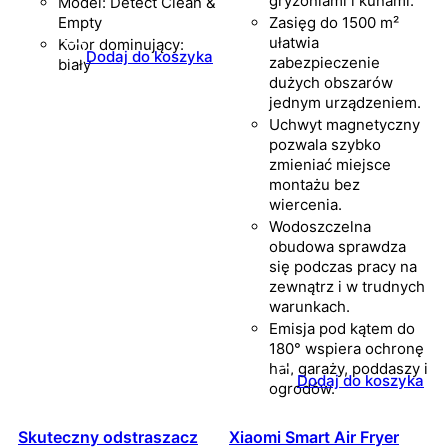
gryzoniami i kunami.
Model: Detect Clean &
Empty
Zasięg do 1500 m²
ułatwia
Kolor dominujący:
Dodaj do koszyka
zabezpieczenie
biały
dużych obszarów
jednym urządzeniem.
Uchwyt magnetyczny
pozwala szybko
zmieniać miejsce
montażu bez
wiercenia.
Wodoszczelna
obudowa sprawdza
się podczas pracy na
zewnątrz i w trudnych
warunkach.
Emisja pod kątem do
180° wspiera ochronę
hal, garaży, poddaszy i
Dodaj do koszyka
ogrodów.
Skuteczny odstraszacz
Xiaomi Smart Air Fryer