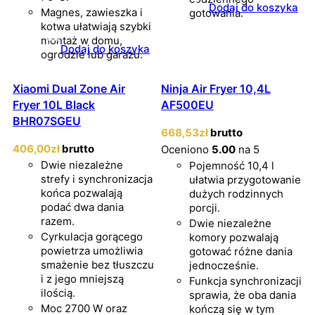
Dodaj do koszyka
Magnes, zawieszka i
gotowania.
kotwa ułatwiają szybki
montaż w domu,
Dodaj do koszyka
ogrodzie lub garażu.
Xiaomi Dual Zone Air
Ninja Air Fryer 10,4L
Fryer 10L Black
AF500EU
BHR07SGEU
668
,53
zł
brutto
406
,00
zł
brutto
Oceniono
5.00
na 5
Dwie niezależne
Pojemność 10,4 l
strefy i synchronizacja
ułatwia przygotowanie
końca pozwalają
dużych rodzinnych
podać dwa dania
porcji.
razem.
Dwie niezależne
Cyrkulacja gorącego
komory pozwalają
powietrza umożliwia
gotować różne dania
smażenie bez tłuszczu
jednocześnie.
i z jego mniejszą
Funkcja synchronizacji
ilością.
sprawia, że oba dania
Moc 2700 W oraz
kończą się w tym