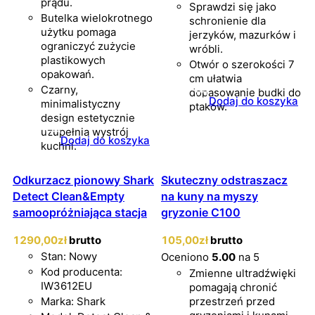
prądu.
Sprawdzi się jako
Butelka wielokrotnego
schronienie dla
użytku pomaga
jerzyków, mazurków i
ograniczyć zużycie
wróbli.
plastikowych
Otwór o szerokości 7
opakowań.
cm ułatwia
Czarny,
dopasowanie budki do
Dodaj do koszyka
minimalistyczny
ptaków.
design estetycznie
uzupełnia wystrój
Dodaj do koszyka
kuchni.
Odkurzacz pionowy Shark
Skuteczny odstraszacz
Detect Clean&Empty
na kuny na myszy
samoopróżniająca stacja
gryzonie C100
1290
,00
zł
brutto
105
,00
zł
brutto
Stan: Nowy
Oceniono
5.00
na 5
Kod producenta:
Zmienne ultradźwięki
IW3612EU
pomagają chronić
Marka: Shark
przestrzeń przed