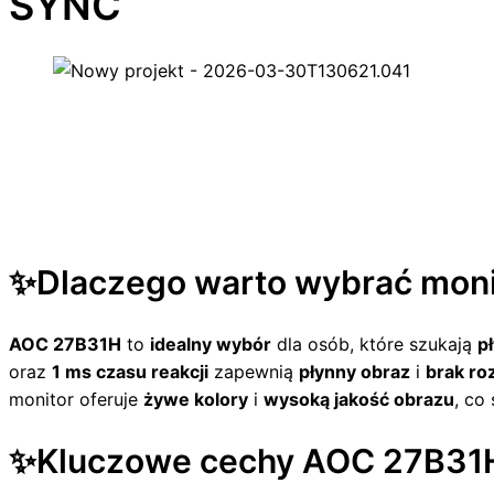
SYNC
✨Dlaczego warto wybrać mon
AOC 27B31H
to
idealny wybór
dla osób, które szukają
p
oraz
1 ms czasu reakcji
zapewnią
płynny obraz
i
brak ro
monitor oferuje
żywe kolory
i
wysoką jakość obrazu
, co
✨Kluczowe cechy AOC 27B31