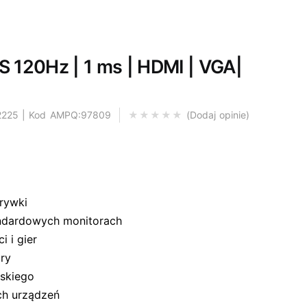
S 120Hz | 1 ms | HDMI | VGA|
2225 | Kod AMPQ:97809
Dodaj opinie
zrywki
andardowych monitorach
i i gier
ory
eskiego
ch urządzeń