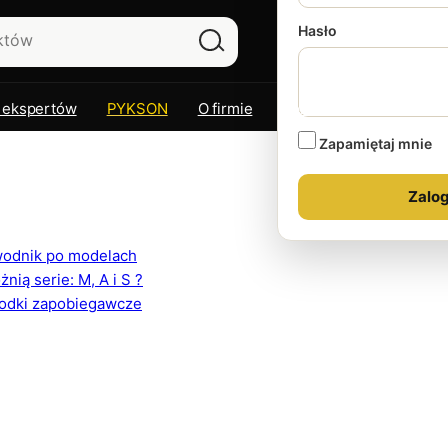
Hasło
 ekspertów
PYKSON
O firmie
Kontakt
Zapamiętaj mnie
ewodnik po modelach
ią serie: M, A i S ?
rodki zapobiegawcze