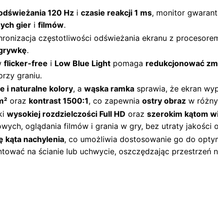
 odświeżania 120 Hz
i
czasie reakcji 1 ms
, monitor gwaran
ych gier
i
filmów
.
ronizacja częstotliwości odświeżania ekranu z procesore
zgrywkę
.
w
flicker-free
i
Low Blue Light
pomaga
redukcjonować zm
rzy graniu.
 i naturalne kolory
, a
wąska ramka
sprawia, że ekran wyp
m²
oraz
kontrast 1500:1
, co zapewnia
ostry obraz
w różny
ki
wysokiej rozdzielczości Full HD
oraz
szerokim kątom wi
owych, oglądania filmów i grania w gry, bez utraty jakości 
ę kąta nachylenia
, co umożliwia dostosowanie go do optym
ować na ścianie lub uchwycie, oszczędzając przestrzeń n