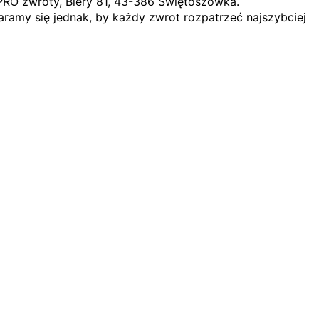
PRO zwroty, Biery 81, 43-386 Świętoszówka.
ramy się jednak, by każdy zwrot rozpatrzeć najszybciej