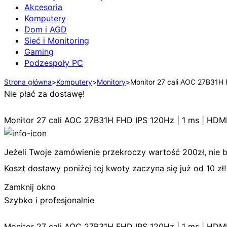
Akcesoria
Komputery
Dom i AGD
Sieć i Monitoring
Gaming
Podzespoły PC
Strona główna
>
Komputery
>
Monitory
>
Monitor 27 cali AOC 27B31H
Nie płać za dostawę!
Monitor 27 cali AOC 27B31H FHD IPS 120Hz | 1 ms | HD
Jeżeli Twoje zamówienie przekroczy wartość 200zł, nie bę
Koszt dostawy poniżej tej kwoty zaczyna się już od 10 zł!
Zamknij okno
Szybko i profesjonalnie
Monitor 27 cali AOC 27B31H FHD IPS 120Hz | 1 ms | HD