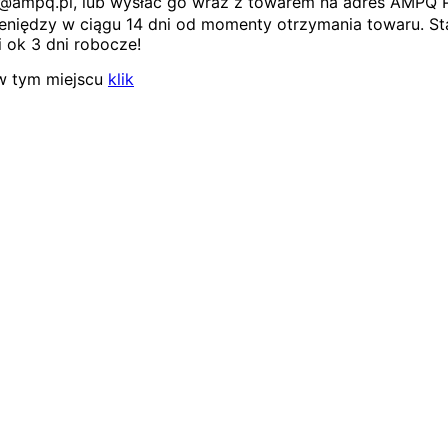
ep@ampq.pl, lub wysłać go wraz z towarem na adres AMPQ 
niędzy w ciągu 14 dni od momenty otrzymania towaru. Sta
 ok 3 dni robocze!
w tym miejscu
klik