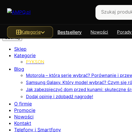
Szukaj
Kategorie
Bestsellery
Nowości
Porady
Sklep
Kategorie
PYKSON
Blog
Motorola – którą serię wybrać? Porównanie i prz
Samsung Galaxy. Który model wybrać? Czym się różn
Jak zabezpieczyć dom przed kunami: skuteczne ś
Dodaj opinię i zdobądź nagrodę!
O firmie
Promocje
Nowości
Kontakt
Telefony i Smartfony