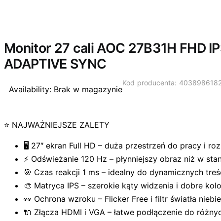
Wyprzedano
Monitor 27 cali AOC 27B31H FHD IP
ADAPTIVE SYNC
Kod producenta: 403898618
Availability:
Brak w magazynie
⭐ NAJWAŻNIEJSZE ZALETY
🖥️ 27″ ekran Full HD – duża przestrzeń do pracy i ro
⚡ Odświeżanie 120 Hz – płynniejszy obraz niż w st
🎯 Czas reakcji 1 ms – idealny do dynamicznych treśc
🎨 Matryca IPS – szerokie kąty widzenia i dobre kol
👀 Ochrona wzroku – Flicker Free i filtr światła niebi
🔌 Złącza HDMI i VGA – łatwe podłączenie do różny