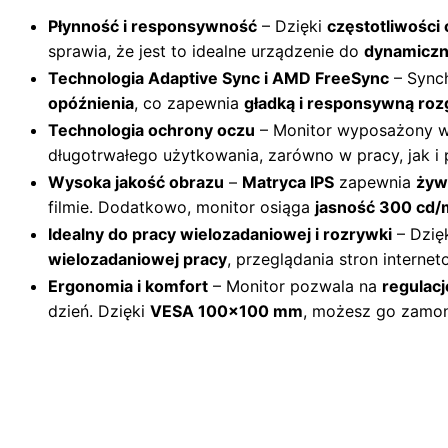
Płynność i responsywność
– Dzięki
częstotliwości
sprawia, że jest to idealne urządzenie do
dynamiczn
Technologia Adaptive Sync i AMD FreeSync
– Synch
opóźnienia
, co zapewnia
gładką i responsywną ro
Technologia ochrony oczu
– Monitor wyposażony 
długotrwałego użytkowania, zarówno w pracy, jak i p
Wysoka jakość obrazu
–
Matryca IPS
zapewnia
żywe
filmie. Dodatkowo, monitor osiąga
jasność 300 cd/
Idealny do pracy wielozadaniowej i rozrywki
– Dzię
wielozadaniowej pracy
, przeglądania stron internet
Ergonomia i komfort
– Monitor pozwala na
regulacj
dzień. Dzięki
VESA 100×100 mm
, możesz go zamont