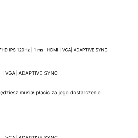
 FHD IPS 120Hz | 1 ms | HDMI | VGA| ADAPTIVE SYNC
MI | VGA| ADAPTIVE SYNC
dziesz musiał płacić za jego dostarczenie!
MI | VGA| ADAPTIVE SYNC