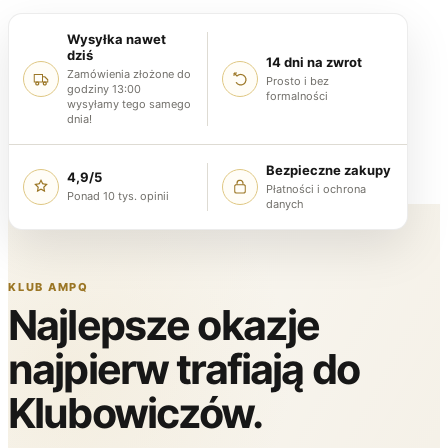
Wysyłka nawet
dziś
14 dni na zwrot
Zamówienia złożone do
Prosto i bez
godziny 13:00
formalności
wysyłamy tego samego
dnia!
Bezpieczne zakupy
4,9/5
Płatności i ochrona
Ponad 10 tys. opinii
danych
KLUB AMPQ
Najlepsze okazje
najpierw trafiają do
Klubowiczów.