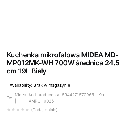
Wyprzedano
Kuchenka mikrofalowa MIDEA MD-
MP012MK-WH 700W średnica 24.5
cm 19L Biały
Availability:
Brak w magazynie
Midea
Kod producenta: 6944271670965 | Kod
Od:
|
AMPQ:100261
Dodaj opinie