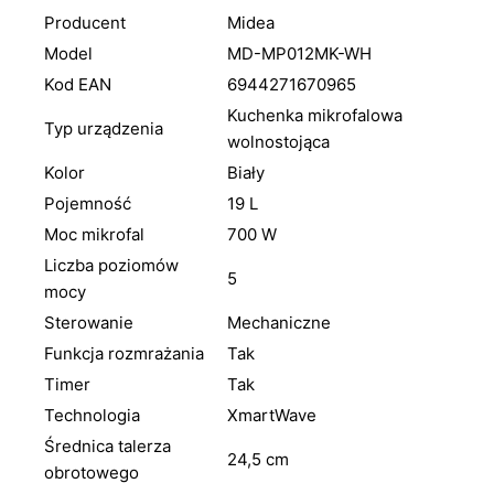
Producent
Midea
Model
MD-MP012MK-WH
Kod EAN
6944271670965
Kuchenka mikrofalowa
Typ urządzenia
wolnostojąca
Kolor
Biały
Pojemność
19 L
Moc mikrofal
700 W
Liczba poziomów
5
mocy
Sterowanie
Mechaniczne
Funkcja rozmrażania
Tak
Timer
Tak
Technologia
XmartWave
Średnica talerza
24,5 cm
obrotowego