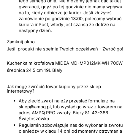
tego samego dnia. Nie możemy jednak dać takiej
gwarancji, gdyż po tej godzinie nie mamy wpływu
na to, kiedy odbierze je kurier. Jeśli złożyłeś
zamówienie po godzinie 13:00, polecamy wybrać
kuriera inPost, wtedy jest szansa że dotrze na
następny dzień.
Zamknij okno
Jeśli produkt nie spełnia Twoich oczekiwań - Zwróć go!
Kuchenka mikrofalowa MIDEA MD-MP012MK-WH 700W
średnica 24.5 cm 19L Biały
Jak mogę zwrócić towar kupiony przez sklep
internetowy?
Aby zlecić zwrot należy przesłać formularz na
sklep@ampq.pl, lub wysłać go wraz z towarem na
adres AMPQ PRO zwroty, Biery 81, 43-386
Świętoszówka.
Regulamin zobowiązuje nas do wykonania zwrotu
pieniędzy w ciągu 14 dni od momenty otrzymania