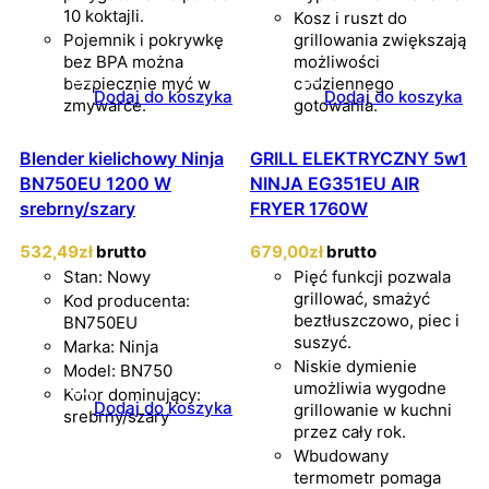
10 koktajli.
Kosz i ruszt do
Pojemnik i pokrywkę
grillowania zwiększają
bez BPA można
możliwości
bezpiecznie myć w
codziennego
Dodaj do koszyka
Dodaj do koszyka
zmywarce.
gotowania.
Blender kielichowy Ninja
GRILL ELEKTRYCZNY 5w1
BN750EU 1200 W
NINJA EG351EU AIR
srebrny/szary
FRYER 1760W
532
,49
zł
brutto
679
,00
zł
brutto
Stan: Nowy
Pięć funkcji pozwala
grillować, smażyć
Kod producenta:
beztłuszczowo, piec i
BN750EU
suszyć.
Marka: Ninja
Niskie dymienie
Model: BN750
umożliwia wygodne
Kolor dominujący:
Dodaj do koszyka
grillowanie w kuchni
srebrny/szary
przez cały rok.
Wbudowany
termometr pomaga