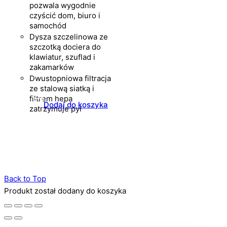
pozwala wygodnie
czyścić dom, biuro i
samochód
Dysza szczelinowa ze
szczotką dociera do
klawiatur, szuflad i
zakamarków
Dwustopniowa filtracja
ze stalową siatką i
filtrem hepa
Dodaj do koszyka
zatrzymuje pył
Back to Top
Produkt został dodany do koszyka