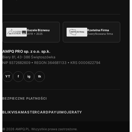
Gazele Biznesu
Rzetelna Firma
2019 • 2025
Zweryfikowana firma
AMPQ PRO sp. z o.o. sp.k.
Biery 81, 43-386 Świętoszówka
NIP 9372682609 • REGON 364681133 • KRS 0000622794
YT
f
ig
tk
BEZPIECZNE PŁATNOŚCI
BLIK
VISA
MASTERCARD
PAYU
IMOJE
RATY
© 2026 AMPQ.PL. Wszystkie prawa zastrzeżone.