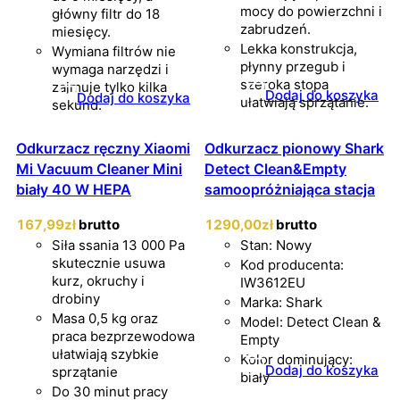
mocy do powierzchni i
główny filtr do 18
zabrudzeń.
miesięcy.
Lekka konstrukcja,
Wymiana filtrów nie
płynny przegub i
wymaga narzędzi i
szeroka stopa
zajmuje tylko kilka
Dodaj do koszyka
Dodaj do koszyka
ułatwiają sprzątanie.
sekund.
Odkurzacz ręczny Xiaomi
Odkurzacz pionowy Shark
Mi Vacuum Cleaner Mini
Detect Clean&Empty
biały 40 W HEPA
samoopróżniająca stacja
167
,99
zł
brutto
1290
,00
zł
brutto
Siła ssania 13 000 Pa
Stan: Nowy
skutecznie usuwa
Kod producenta:
kurz, okruchy i
IW3612EU
drobiny
Marka: Shark
Masa 0,5 kg oraz
Model: Detect Clean &
praca bezprzewodowa
Empty
ułatwiają szybkie
Kolor dominujący:
Dodaj do koszyka
sprzątanie
biały
Do 30 minut pracy