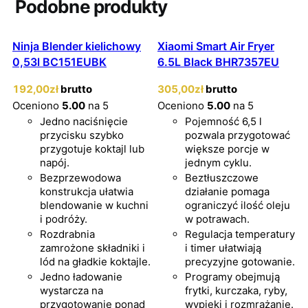
Podobne produkty
Ninja Blender kielichowy
Xiaomi Smart Air Fryer
0,53l BC151EUBK
6.5L Black BHR7357EU
192
,00
zł
brutto
305
,00
zł
brutto
Oceniono
5.00
na 5
Oceniono
5.00
na 5
Jedno naciśnięcie
Pojemność 6,5 l
przycisku szybko
pozwala przygotować
przygotuje koktajl lub
większe porcje w
napój.
jednym cyklu.
Bezprzewodowa
Beztłuszczowe
konstrukcja ułatwia
działanie pomaga
blendowanie w kuchni
ograniczyć ilość oleju
i podróży.
w potrawach.
Rozdrabnia
Regulacja temperatury
zamrożone składniki i
i timer ułatwiają
lód na gładkie koktajle.
precyzyjne gotowanie.
Jedno ładowanie
Programy obejmują
wystarcza na
frytki, kurczaka, ryby,
przygotowanie ponad
wypieki i rozmrażanie.