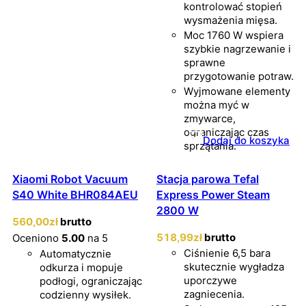
kontrolować stopień
wysmażenia mięsa.
Moc 1760 W wspiera
szybkie nagrzewanie i
sprawne
przygotowanie potraw.
Wyjmowane elementy
można myć w
zmywarce,
ograniczając czas
Dodaj do koszyka
sprzątania.
Xiaomi Robot Vacuum
Stacja parowa Tefal
S40 White BHR084AEU
Express Power Steam
2800 W
560
,00
zł
brutto
518
,99
zł
brutto
Oceniono
5.00
na 5
Ciśnienie 6,5 bara
Automatycznie
skutecznie wygładza
odkurza i mopuje
uporczywe
podłogi, ograniczając
zagniecenia.
codzienny wysiłek.