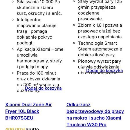
Stały wyrzut pary 125
Siła ssania 10 000 Pa
g/min przyspiesza
skutecznie zbiera
codzienne
kurz, okruchy i sierść.
prasowanie.
Inteligentne
Zbiornik 1,8 l pozwala
mapowanie planuje
prasować dłużej bez
trasę i pomaga
częstego napełniania.
dokładnie pokryć
podłogi.
Technologia Smart
Steam automatycznie
Aplikacja Xiaomi Home
dobiera ilość pary.
umożliwia
harmonogramy, strefy
Pionowy wyrzut pary
i podgląd mapy.
ułatwia odświeżanie
Dodaj do koszyka
ubrań na wieszaku.
Praca do 180 minut
oraz obszar działania
do 300 m² wspierają
Dodaj do koszyka
duże domy.
Xiaomi Dual Zone Air
Odkurzacz
Fryer 10L Black
bezprzewodowy do pracy
BHR07SGEU
na mokro i sucho Xiaomi
Truclean W30 Pro
406
,00
zł
brutto