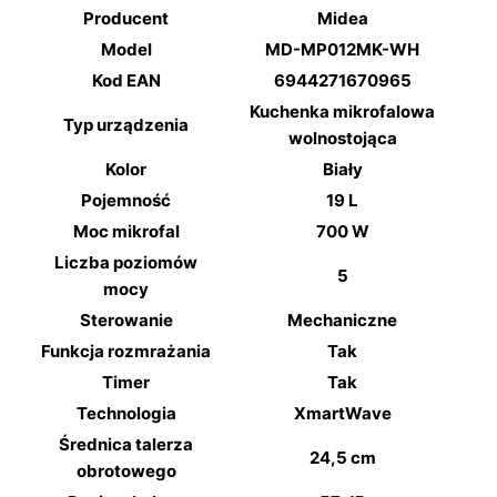
Producent
Midea
Model
MD-MP012MK-WH
Kod EAN
6944271670965
Kuchenka mikrofalowa
Typ urządzenia
wolnostojąca
Kolor
Biały
Pojemność
19 L
Moc mikrofal
700 W
Liczba poziomów
5
mocy
Sterowanie
Mechaniczne
Funkcja rozmrażania
Tak
Timer
Tak
Technologia
XmartWave
Średnica talerza
24,5 cm
obrotowego