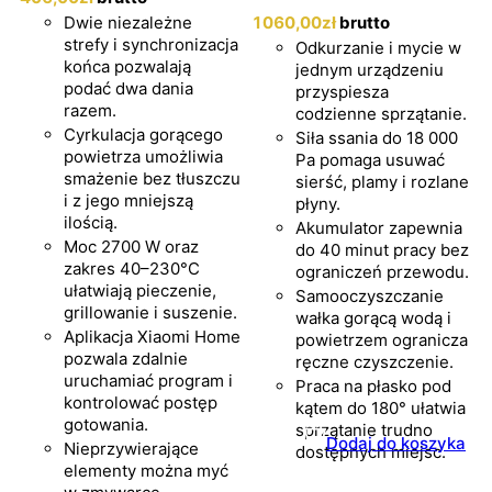
Dwie niezależne
1060
,00
zł
brutto
strefy i synchronizacja
Odkurzanie i mycie w
końca pozwalają
jednym urządzeniu
podać dwa dania
przyspiesza
razem.
codzienne sprzątanie.
Cyrkulacja gorącego
Siła ssania do 18 000
powietrza umożliwia
Pa pomaga usuwać
smażenie bez tłuszczu
sierść, plamy i rozlane
i z jego mniejszą
płyny.
ilością.
Akumulator zapewnia
Moc 2700 W oraz
do 40 minut pracy bez
zakres 40–230°C
ograniczeń przewodu.
ułatwiają pieczenie,
Samooczyszczanie
grillowanie i suszenie.
wałka gorącą wodą i
Aplikacja Xiaomi Home
powietrzem ogranicza
pozwala zdalnie
ręczne czyszczenie.
uruchamiać program i
Praca na płasko pod
kontrolować postęp
kątem do 180° ułatwia
gotowania.
sprzątanie trudno
Dodaj do koszyka
Nieprzywierające
dostępnych miejsc.
elementy można myć