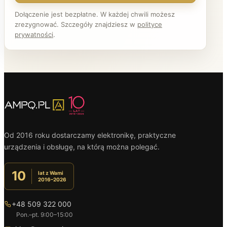
Dołączenie jest bezpłatne. W każdej chwili możesz
zrezygnować. Szczegóły znajdziesz w
polityce
prywatności
.
Od 2016 roku dostarczamy elektronikę, praktyczne
urządzenia i obsługę, na którą można polegać.
10
lat z Wami
2016–2026
+48 509 322 000
Pon.–pt. 9:00–15:00