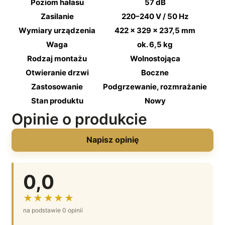
Poziom hałasu
57 dB
Zasilanie
220–240 V / 50 Hz
Wymiary urządzenia
422 × 329 × 237,5 mm
Waga
ok. 6,5 kg
Rodzaj montażu
Wolnostojąca
Otwieranie drzwi
Boczne
Zastosowanie
Podgrzewanie, rozmrażanie
Stan produktu
Nowy
Opinie o produkcie
Napisz opinię
0,0
★★★★★
na podstawie 0 opinii