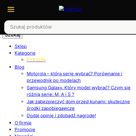
Szukaj
Sklep
Kategorie
PYKSON
Blog
Motorola – którą serię wybrać? Porównanie i
przewodnik po modelach
Samsung Galaxy. Który model wybrać? Czym się
różnią serie: M, A i S ?
Jak zabezpieczyć dom przed kunami: skuteczne
środki zapobiegawcze
Dodaj opinię i zdobądź nagrodę!
O firmie
Promocje