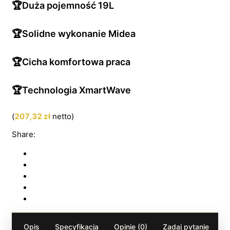
🏆Duża pojemność 19L
🏆Solidne wykonanie Midea
🏆Cicha komfortowa praca
🏆Technologia XmartWave
(
207,32
zł
netto)
Share:
Opis
Specyfikacja
Opinie (0)
Zadaj pytanie