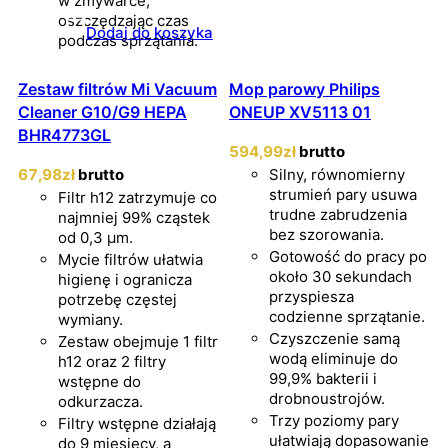
w zmywarce,
oszczędzając czas
Dodaj do koszyka
podczas sprzątania.
Zestaw filtrów Mi Vacuum
Mop parowy Philips
Cleaner G10/G9 HEPA
ONEUP XV5113 01
BHR4773GL
594
,99
zł
brutto
67
,98
zł
brutto
Silny, równomierny
strumień pary usuwa
Filtr h12 zatrzymuje co
trudne zabrudzenia
najmniej 99% cząstek
bez szorowania.
od 0,3 µm.
Gotowość do pracy po
Mycie filtrów ułatwia
około 30 sekundach
higienę i ogranicza
przyspiesza
potrzebę częstej
codzienne sprzątanie.
wymiany.
Czyszczenie samą
Zestaw obejmuje 1 filtr
wodą eliminuje do
h12 oraz 2 filtry
99,9% bakterii i
wstępne do
drobnoustrojów.
odkurzacza.
Trzy poziomy pary
Filtry wstępne działają
ułatwiają dopasowanie
do 9 miesięcy, a