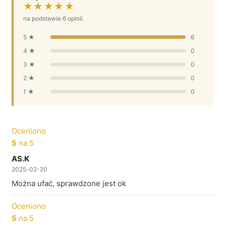
★★★★★
na podstawie 6 opinii
5 ★
6
4 ★
0
3 ★
0
2 ★
0
1 ★
0
Oceniono
5
na 5
AS.K
2025-02-20
Można ufać, sprawdzone jest ok
Oceniono
5
na 5