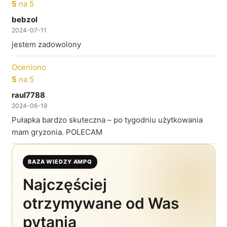
5
na 5
bebzol
2024-07-11
jestem zadowolony
Oceniono
5
na 5
raul7788
2024-06-19
Pułapka bardzo skuteczna – po tygodniu użytkowania
mam gryzonia. POLECAM
BAZA WIEDZY AMPQ
Najczęściej
otrzymywane od Was
pytania