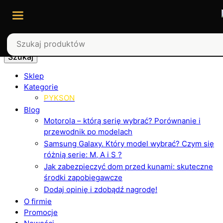
Szukaj
Sklep
Kategorie
PYKSON
Blog
Motorola – którą serię wybrać? Porównanie i
przewodnik po modelach
Samsung Galaxy. Który model wybrać? Czym się
różnią serie: M, A i S ?
Jak zabezpieczyć dom przed kunami: skuteczne
środki zapobiegawcze
Dodaj opinię i zdobądź nagrodę!
O firmie
Promocje