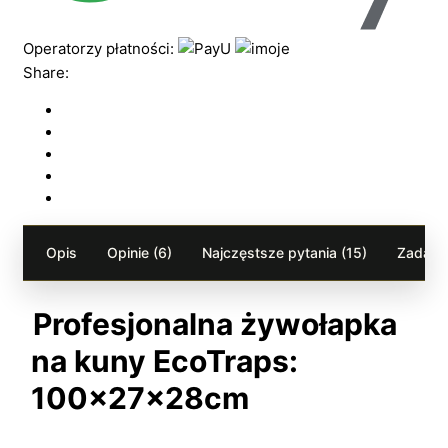
Operatorzy płatności:
Share:
Opis
Opinie (6)
Najczęstsze pytania (15)
Zadaj p
Profesjonalna żywołapka
na kuny EcoTraps:
100x27x28cm