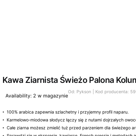
Kawa Ziarnista Świeżo Palona Kol
Od:
Pykson |
Kod producenta: 5
Availability:
2 w magazynie
100% arabica zapewnia szlachetny i przyjemny profil naparu.
Karmelowo-miodowa słodycz łączy się z nutami dojrzałych owoc
Całe ziarna możesz zmielić tuż przed parzeniem dla świeżego a
Sprawdzi się w ekspresie, kawiarce, French pressie i metodach 