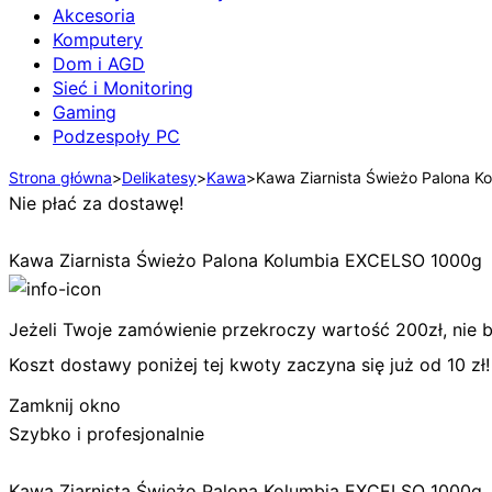
Akcesoria
Komputery
Dom i AGD
Sieć i Monitoring
Gaming
Podzespoły PC
Strona główna
>
Delikatesy
>
Kawa
>
Kawa Ziarnista Świeżo Palona 
Nie płać za dostawę!
Kawa Ziarnista Świeżo Palona Kolumbia EXCELSO 1000g
Jeżeli Twoje zamówienie przekroczy wartość 200zł, nie bę
Koszt dostawy poniżej tej kwoty zaczyna się już od 10 zł!
Zamknij okno
Szybko i profesjonalnie
Kawa Ziarnista Świeżo Palona Kolumbia EXCELSO 1000g