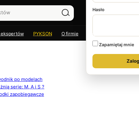
Hasło
 ekspertów
PYKSON
O firmie
Kontakt
Zapamiętaj mnie
ewodnik po modelach
ią serie: M, A i S ?
rodki zapobiegawcze