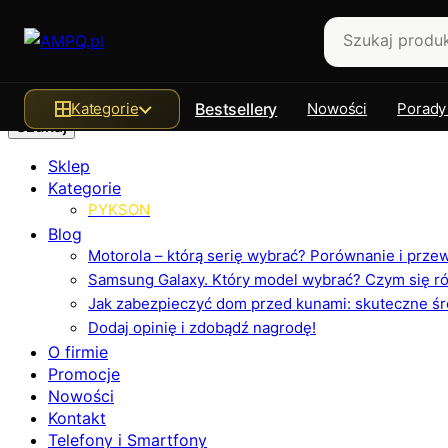
Szukaj
Kategorie
Bestsellery
Nowości
Porady
Sklep
Kategorie
PYKSON
Blog
Motorola – którą serię wybrać? Porównanie i prz
Samsung Galaxy. Który model wybrać? Czym się różn
Jak zabezpieczyć dom przed kunami: skuteczne ś
Dodaj opinię i zdobądź nagrodę!
O firmie
Promocje
Nowości
Kontakt
Telefony i Smartfony