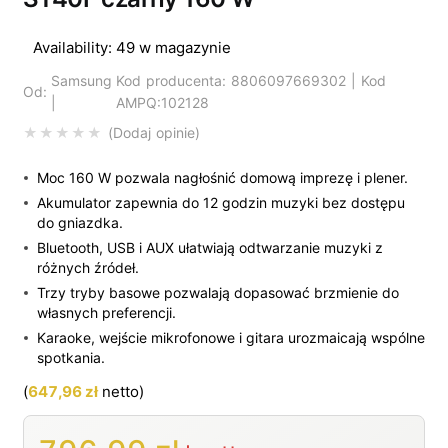
Availability:
49 w magazynie
Samsung
Kod producenta: 8806097669302 | Kod
Od:
|
AMPQ:102128
Dodaj opinie
Moc 160 W pozwala nagłośnić domową imprezę i plener.
Akumulator zapewnia do 12 godzin muzyki bez dostępu
do gniazdka.
Bluetooth, USB i AUX ułatwiają odtwarzanie muzyki z
różnych źródeł.
Trzy tryby basowe pozwalają dopasować brzmienie do
własnych preferencji.
Karaoke, wejście mikrofonowe i gitara urozmaicają wspólne
spotkania.
(
647,96
zł
netto)