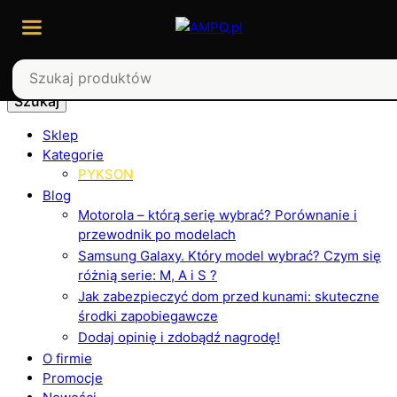
Szukaj
Sklep
Kategorie
PYKSON
Blog
Motorola – którą serię wybrać? Porównanie i
przewodnik po modelach
Samsung Galaxy. Który model wybrać? Czym się
różnią serie: M, A i S ?
Jak zabezpieczyć dom przed kunami: skuteczne
środki zapobiegawcze
Dodaj opinię i zdobądź nagrodę!
O firmie
Promocje