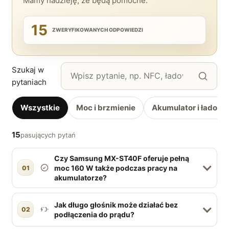
Mamy nadzieję, że będą pomocne.
15
ZWERYFIKOWANYCH ODPOWIEDZI
Szukaj w
pytaniach
Wszystkie
Moc i brzmienie
Akumulator i ładowa
15
pasujących pytań
Czy Samsung MX-ST40F oferuje pełną
moc 160 W także podczas pracy na
01
akumulatorze?
Jak długo głośnik może działać bez
02
podłączenia do prądu?