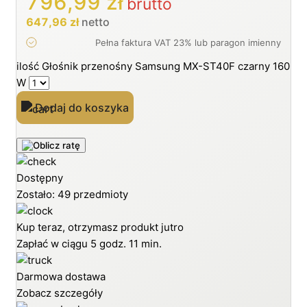
796,99
zł
brutto
647,96
zł
netto
ilość Głośnik przenośny Samsung MX-ST40F czarny 160
W
Dodaj do koszyka
Dostępny
Zostało: 49 przedmioty
Kup teraz, otrzymasz produkt jutro
Zapłać w ciągu
5 godz. 11 min.
Darmowa dostawa
Zobacz szczegóły