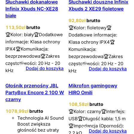
Słuchawki dokanałowe
Słuchawki douszne Infinix
Infinix Xbuds NC-XE28
Xbuds 2 XE29 fioletowe
białe
92
,80
zł
brutto
113
,50
zł
brutto
🏆Kolor: fioletowy🏆
🏆Kolor: biały🏆Dodatkowe
Dodatkowe informacje:
informacje: Klasa ochrony
Klasa ochrony IPX4🏆
IPX4🏆Komunikacja:
Komunikacja:
bezprzewodowa🏆Zakres
bezprzewodowa🏆Zakres
częstotliwości: 20 Hz - 20
częstotliwości: 20 Hz - 20
Dodaj do koszyka
Dodaj do koszyka
kHz
kHz
Głośnik przenośny JBL
Mikrofon gamingowy
PartyBox Encore 2 100 W
HIRO Omili
czarny
108
,58
zł
brutto
1078
,99
zł
brutto
🏆Kolor: czarny🏆Interfejs:
Technologia AI Sound
USB🏆Długość kabla: 1,5 m
Boost zwiększa
🏆Impedancja (Oporność):
głośność bez utraty
Dodaj do koszyka
2,2 kΩ