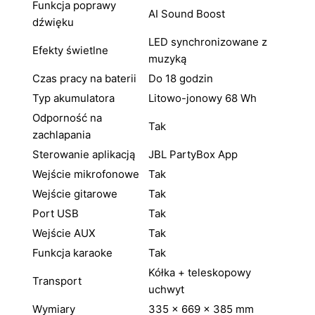
Funkcja poprawy
AI Sound Boost
dźwięku
LED synchronizowane z
Efekty świetlne
muzyką
Czas pracy na baterii
Do 18 godzin
Typ akumulatora
Litowo-jonowy 68 Wh
Odporność na
Tak
zachlapania
Sterowanie aplikacją
JBL PartyBox App
Wejście mikrofonowe
Tak
Wejście gitarowe
Tak
Port USB
Tak
Wejście AUX
Tak
Funkcja karaoke
Tak
Kółka + teleskopowy
Transport
uchwyt
Wymiary
335 × 669 × 385 mm