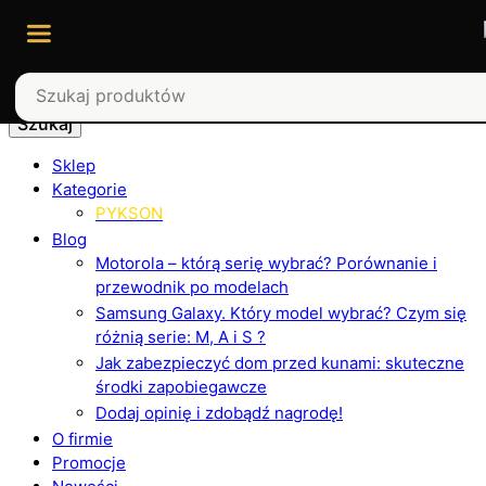
Szukaj
Sklep
Kategorie
PYKSON
Blog
Motorola – którą serię wybrać? Porównanie i
przewodnik po modelach
Samsung Galaxy. Który model wybrać? Czym się
różnią serie: M, A i S ?
Jak zabezpieczyć dom przed kunami: skuteczne
środki zapobiegawcze
Dodaj opinię i zdobądź nagrodę!
O firmie
Promocje