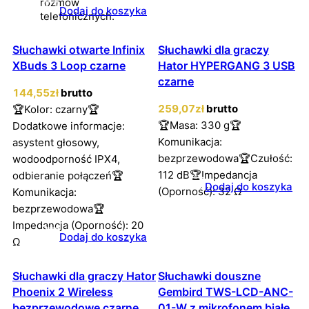
rozmów
Dodaj do koszyka
telefonicznych.
Słuchawki otwarte Infinix
Słuchawki dla graczy
XBuds 3 Loop czarne
Hator HYPERGANG 3 USB
czarne
144
,55
zł
brutto
259
,07
zł
brutto
🏆Kolor: czarny🏆
🏆Masa: 330 g🏆
Dodatkowe informacje:
Komunikacja:
asystent głosowy,
bezprzewodowa🏆Czułość:
wodoodporność IPX4,
112 dB🏆Impedancja
odbieranie połączeń🏆
Dodaj do koszyka
(Oporność): 32 Ω
Komunikacja:
bezprzewodowa🏆
Impedancja (Oporność): 20
Dodaj do koszyka
Ω
Słuchawki dla graczy Hator
Słuchawki douszne
Phoenix 2 Wireless
Gembird TWS-LCD-ANC-
bezprzewodowe czarne
01-W z mikrofonem białe