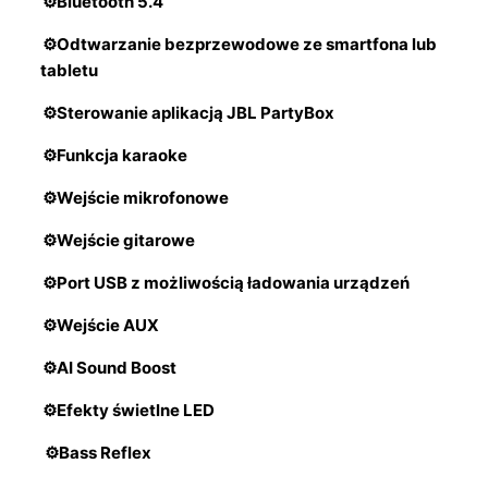
⚙️Bluetooth 5.4
⚙️Odtwarzanie bezprzewodowe ze smartfona lub
tabletu
⚙️Sterowanie aplikacją JBL PartyBox
⚙️Funkcja karaoke
⚙️Wejście mikrofonowe
⚙️Wejście gitarowe
⚙️Port USB z możliwością ładowania urządzeń
⚙️Wejście AUX
⚙️AI Sound Boost
⚙️Efekty świetlne LED
⚙️Bass Reflex