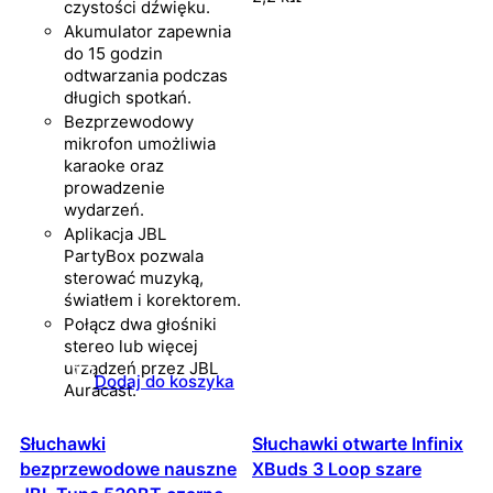
czystości dźwięku.
Akumulator zapewnia
do 15 godzin
odtwarzania podczas
długich spotkań.
Bezprzewodowy
mikrofon umożliwia
karaoke oraz
prowadzenie
wydarzeń.
Aplikacja JBL
PartyBox pozwala
sterować muzyką,
światłem i korektorem.
Połącz dwa głośniki
stereo lub więcej
urządzeń przez JBL
Dodaj do koszyka
Auracast.
Słuchawki
Słuchawki otwarte Infinix
bezprzewodowe nauszne
XBuds 3 Loop szare