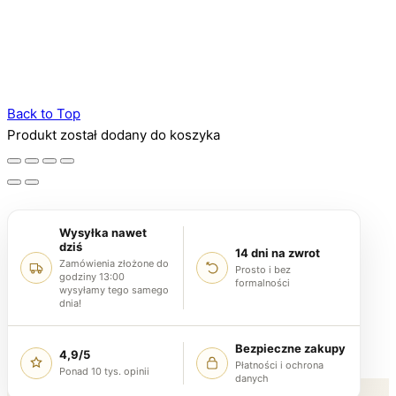
Back to Top
Produkt został dodany do koszyka
Wysyłka nawet
dziś
14 dni na zwrot
Zamówienia złożone do
Prosto i bez
godziny 13:00
formalności
wysyłamy tego samego
dnia!
Bezpieczne zakupy
4,9/5
Płatności i ochrona
Ponad 10 tys. opinii
danych