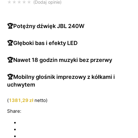
Dodaj opinie
🏆Potężny dźwięk JBL 240W
🏆Głęboki bas i efekty LED
🏆Nawet 18 godzin muzyki bez przerwy
🏆Mobilny głośnik imprezowy z kółkami i
uchwytem
(
1381,29
zł
netto)
Share: