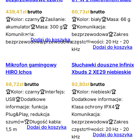
439
,41
zł
brutto
60
,73
zł
brutto
🏆Kolor: czarny🏆Zasilanie:
🏆Kolor: biały🏆Masa: 66 g
akumulator🏆Masa: 300 g🏆
🏆Komunikacja:
Komunikacja:
bezprzewodowa🏆Zakres
Dodaj do koszyka
bezprzewodowa/przewodowa
częstotliwości: 20 Hz - 20
Dodaj do koszyka
kHz
Mikrofon gamingowy
Słuchawki douszne Infinix
HIRO Ichos
Xbuds 2 XE29 niebieskie
68
,72
zł
brutto
92
,80
zł
brutto
🏆Kolor: czarny🏆Interfejs:
🏆Kolor: niebieski🏆
USB🏆Dodatkowe
Dodatkowe informacje:
informacje: funkcja
Klasa ochrony IPX4🏆
Plug&Play, redukcja
Komunikacja:
szumów🏆Długość kabla:
bezprzewodowa🏆Zakres
Dodaj do koszyka
1,5 m
częstotliwości: 20 Hz - 20
Dodaj do koszyka
kHz