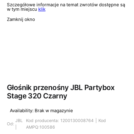
Szczegółowe informacje na temat zwrotów dostępne są
w tym miejscu
klik
Zamknij okno
Wyprzedano
Głośnik przenośny JBL Partybox
Stage 320 Czarny
Availability:
Brak w magazynie
JBL
Kod producenta: 1200130008764 | Kod
Od:
|
AMPQ:100586