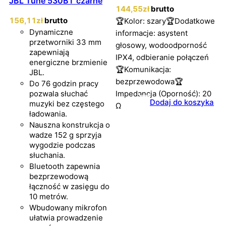
JBL Tune 530BT czarne
144
,55
zł
brutto
156
,11
zł
brutto
🏆Kolor: szary🏆Dodatkowe
Dynamiczne
informacje: asystent
przetworniki 33 mm
głosowy, wodoodporność
zapewniają
IPX4, odbieranie połączeń
energiczne brzmienie
🏆Komunikacja:
JBL.
bezprzewodowa🏆
Do 76 godzin pracy
pozwala słuchać
Impedancja (Oporność): 20
Dodaj do koszyka
muzyki bez częstego
Ω
ładowania.
Nauszna konstrukcja o
wadze 152 g sprzyja
wygodzie podczas
słuchania.
Bluetooth zapewnia
bezprzewodową
łączność w zasięgu do
10 metrów.
Wbudowany mikrofon
ułatwia prowadzenie