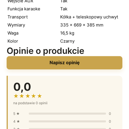
Wejście AUX
Tak
Funkcja karaoke
Tak
Transport
Kółka + teleskopowy uchwyt
Wymiary
335 × 669 × 385 mm
Waga
16,5 kg
Kolor
Czarny
Opinie o produkcie
Napisz opinię
0,0
★★★★★
na podstawie 0 opinii
5 ★
0
4 ★
0