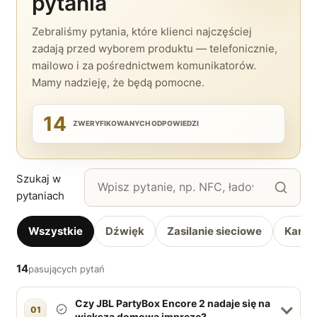
pytania
Zebraliśmy pytania, które klienci najczęściej
zadają przed wyborem produktu — telefonicznie,
mailowo i za pośrednictwem komunikatorów.
Mamy nadzieję, że będą pomocne.
14
ZWERYFIKOWANYCH ODPOWIEDZI
Szukaj w
pytaniach
Wszystkie
Dźwięk
Zasilanie sieciowe
Karaok
14
pasujących pytań
Czy JBL PartyBox Encore 2 nadaje się na
01
większą domową imprezę?