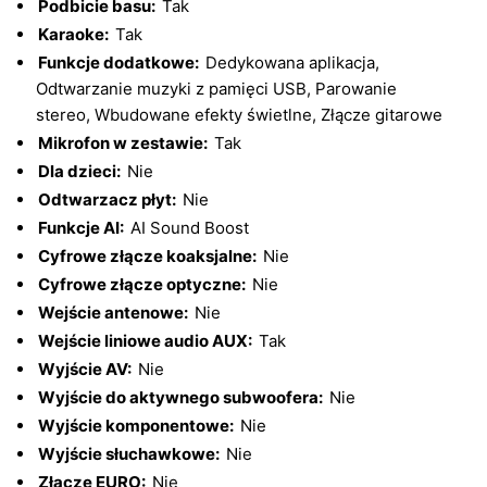
Podbicie basu:
Tak
Karaoke:
Tak
Funkcje dodatkowe:
Dedykowana aplikacja,
Odtwarzanie muzyki z pamięci USB, Parowanie
stereo, Wbudowane efekty świetlne, Złącze gitarowe
Mikrofon w zestawie:
Tak
Dla dzieci:
Nie
Odtwarzacz płyt:
Nie
Funkcje AI:
AI Sound Boost
Cyfrowe złącze koaksjalne:
Nie
Cyfrowe złącze optyczne:
Nie
Wejście antenowe:
Nie
Wejście liniowe audio AUX:
Tak
Wyjście AV:
Nie
Wyjście do aktywnego subwoofera:
Nie
Wyjście komponentowe:
Nie
Wyjście słuchawkowe:
Nie
Złącze EURO:
Nie