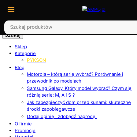
Szukaj
Sklep
Kategorie
PYKSON
Blog
Motorola – którą serię wybrać? Porównanie i
przewodnik po modelach
Samsung Galaxy. Który model wybrać? Czym się
różnią serie: M, A i S ?
Jak zabezpieczyć dom przed kunami: skuteczne
środki zapobiegawcze
Dodaj opinię i zdobądź nagrodę!
O firmie
Promocje