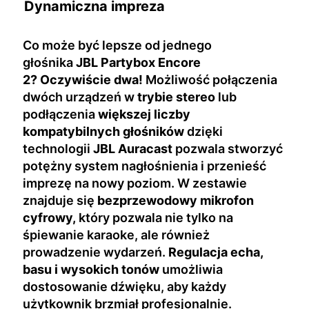
Dynamiczna impreza
Co może być lepsze od jednego
głośnika
JBL Partybox Encore
2?
Oczywiście dwa!
Możliwość połączenia
dwóch urządzeń w
trybie stereo
lub
podłączenia
większej liczby
kompatybilnych głośników
dzięki
technologii
JBL Auracast
pozwala stworzyć
potężny system nagłośnienia i przenieść
imprezę na nowy poziom. W zestawie
znajduje się
bezprzewodowy mikrofon
cyfrowy,
który pozwala nie tylko na
śpiewanie karaoke, ale również
prowadzenie wydarzeń.
Regulacja echa,
basu i wysokich tonów
umożliwia
dostosowanie dźwięku, aby każdy
użytkownik brzmiał profesjonalnie.