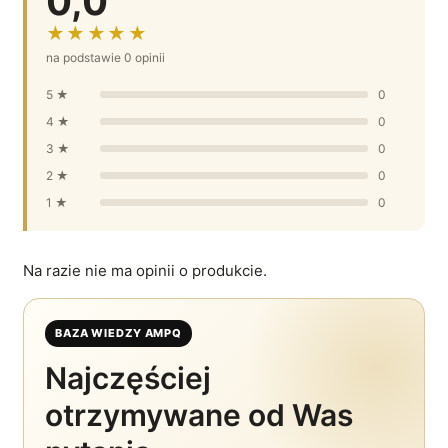
0,0
★★★★★
na podstawie 0 opinii
5 ★
0
4 ★
0
3 ★
0
2 ★
0
1 ★
0
Na razie nie ma opinii o produkcie.
BAZA WIEDZY AMPQ
Najczęściej
otrzymywane od Was