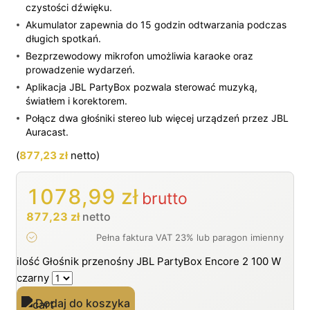
czystości dźwięku.
Akumulator zapewnia do 15 godzin odtwarzania podczas
długich spotkań.
Bezprzewodowy mikrofon umożliwia karaoke oraz
prowadzenie wydarzeń.
Aplikacja JBL PartyBox pozwala sterować muzyką,
światłem i korektorem.
Połącz dwa głośniki stereo lub więcej urządzeń przez JBL
Auracast.
(
877,23
zł
netto)
1078,99
zł
brutto
877,23
zł
netto
ilość Głośnik przenośny JBL PartyBox Encore 2 100 W
czarny
Dodaj do koszyka