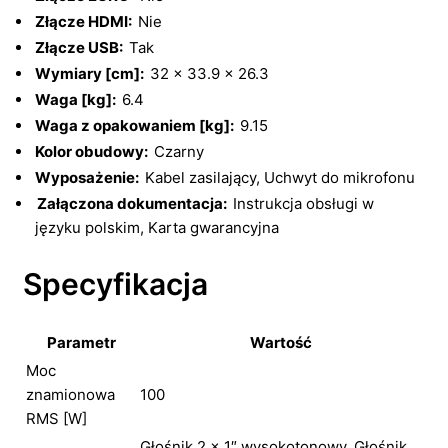
Złącze HDMI:
Nie
Złącze USB:
Tak
Wymiary [cm]:
32 x 33.9 x 26.3
Waga [kg]:
6.4
Waga z opakowaniem [kg]:
9.15
Kolor obudowy:
Czarny
Wyposażenie:
Kabel zasilający, Uchwyt do mikrofonu
Załączona dokumentacja:
Instrukcja obsługi w
języku polskim, Karta gwarancyjna
Specyfikacja
Parametr
Wartość
Moc
znamionowa
100
RMS [W]
Głośnik 2 x 1″ wysokotonowy, Głośnik