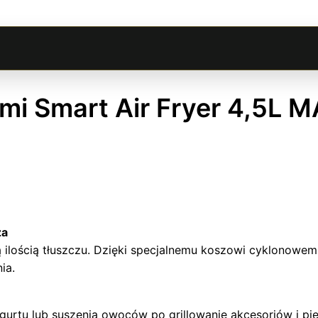
mi Smart Air Fryer 4,5L 
za
 ilością tłuszczu. Dzięki specjalnemu koszowi cyklonowe
ia.
gurtu lub suszenia owoców po grillowanie akcesoriów i pi