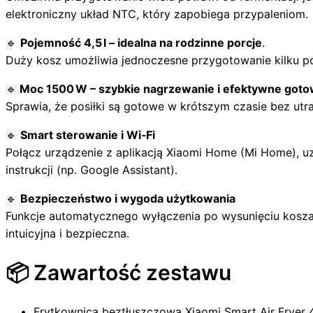
elektroniczny układ NTC, który zapobiega przypaleniom.
🔹
Pojemność 4,5 l – idealna na rodzinne porcje
.
Duży kosz umożliwia jednoczesne przygotowanie kilku po
🔹
Moc 1500 W – szybkie nagrzewanie i efektywne goto
Sprawia, że posiłki są gotowe w krótszym czasie bez utr
🔹
Smart sterowanie i Wi‑Fi
Połącz urządzenie z aplikacją Xiaomi Home (Mi Home), u
instrukcji (np. Google Assistant).
🔹
Bezpieczeństwo i wygoda użytkowania
Funkcje automatycznego wyłączenia po wysunięciu kosza,
intuicyjna i bezpieczna.
📦 Zawartość zestawu
Frytkownica beztłuszczowa Xiaomi Smart Air Fryer 4