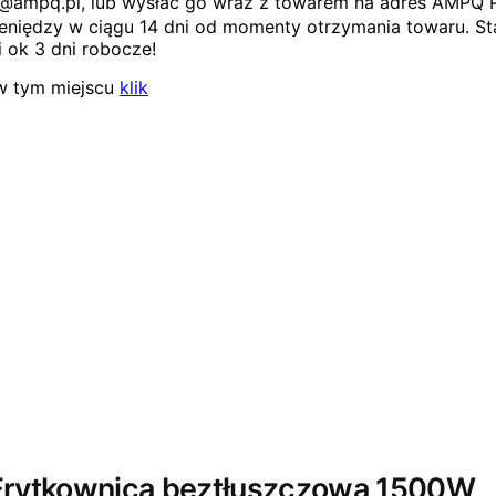
ep@ampq.pl, lub wysłać go wraz z towarem na adres AMPQ 
niędzy w ciągu 14 dni od momenty otrzymania towaru. Sta
 ok 3 dni robocze!
w tym miejscu
klik
 – Frytkownica beztłuszczowa 1500W