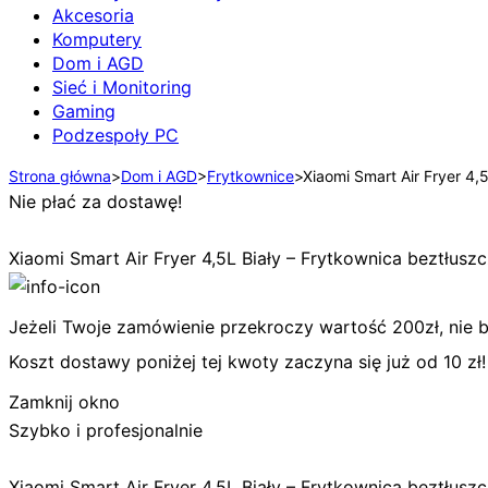
Akcesoria
Komputery
Dom i AGD
Sieć i Monitoring
Gaming
Podzespoły PC
Strona główna
>
Dom i AGD
>
Frytkownice
>
Xiaomi Smart Air Fryer 4
Nie płać za dostawę!
Xiaomi Smart Air Fryer 4,5L Biały – Frytkownica beztłu
Jeżeli Twoje zamówienie przekroczy wartość 200zł, nie bę
Koszt dostawy poniżej tej kwoty zaczyna się już od 10 zł!
Zamknij okno
Szybko i profesjonalnie
Xiaomi Smart Air Fryer 4,5L Biały – Frytkownica beztłu