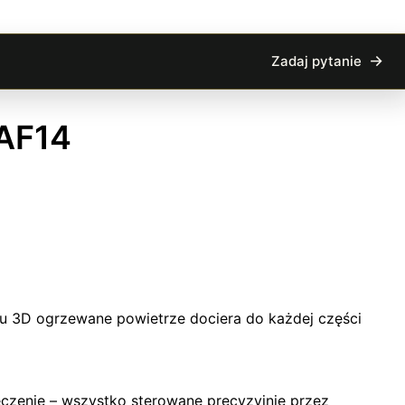
Zadaj pytanie
MAF14
mu 3D ogrzewane powietrze dociera do każdej części
eczenie – wszystko sterowane precyzyjnie przez