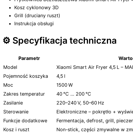
Kosz cyklonowy 3D
Grill (druciany ruszt)
Instrukcja obsługi
⚙️ Specyfikacja techniczna
Parametr
Warto
Model
Xiaomi Smart Air Fryer 4,5 L – MA
Pojemność koszyka
4,5 l
Moc
1500 W
Zakres temperatur
40 °C … 200 °C
Zasilanie
220–240 V, 50–60 Hz
Sterowanie
Elektroniczne – pokrętło + wyświe
Funkcje dodatkowe
Fermentacja, defrost, grill, piec
Kosz i ruszt
Non-stick, części zmywalne w z