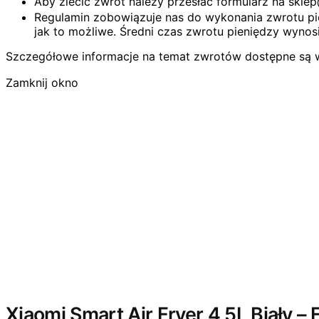
Aby zlecić zwrot należy przesłać formularz na skl
Regulamin zobowiązuje nas do wykonania zwrotu pie
jak to możliwe. Średni czas zwrotu pieniędzy wynosi
Szczegółowe informacje na temat zwrotów dostępne są 
Zamknij okno
Wyprzedano
Xiaomi Smart Air Fryer 4,5L Biały