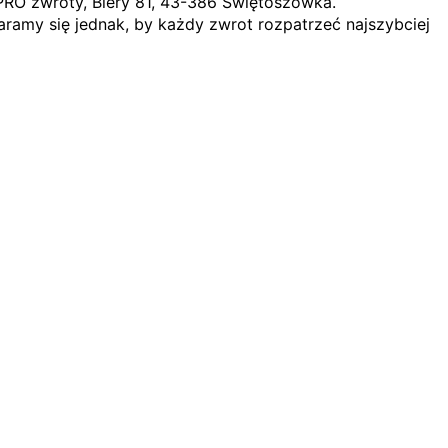
PRO zwroty, Biery 81, 43-386 Świętoszówka.
ramy się jednak, by każdy zwrot rozpatrzeć najszybciej