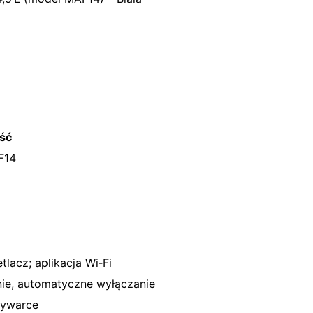
ść
F14
tlacz; aplikacja Wi‑Fi
zenie, automatyczne wyłączanie
mywarce