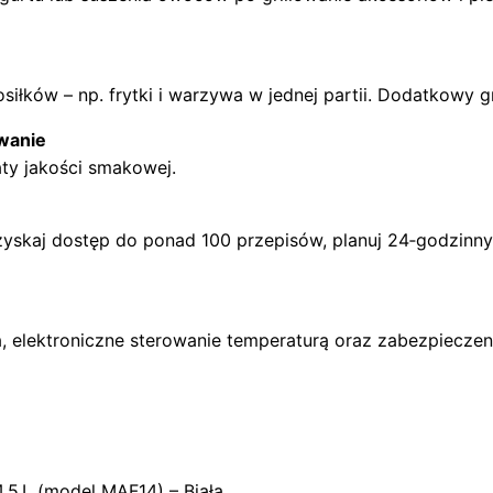
siłków – np. frytki i warzywa w jednej partii. Dodatkowy 
wanie
aty jakości smakowej.
zyskaj dostęp do ponad 100 przepisów, planuj 24‑godzinn
 elektroniczne sterowanie temperaturą oraz zabezpieczeni
,5 L (model MAF14) – Biała