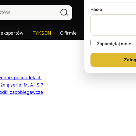
Hasło
 ekspertów
PYKSON
O firmie
Kontakt
Zapamiętaj mnie
ewodnik po modelach
ią serie: M, A i S ?
rodki zapobiegawcze