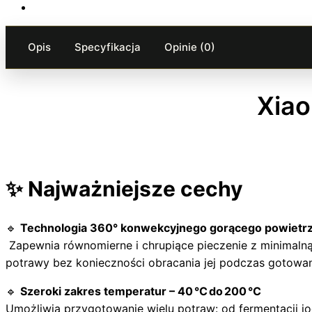
Opis
Specyfikacja
Opinie (0)
Xiao
✨
Najważniejsze cechy
🔹
Technologia 360° konwekcyjnego gorącego powietr
Zapewnia równomierne i chrupiące pieczenie z minimalną
potrawy bez konieczności obracania jej podczas gotowan
🔹
Szeroki zakres temperatur – 40 °C do 200 °C
Umożliwia przygotowanie wielu potraw: od fermentacji jo