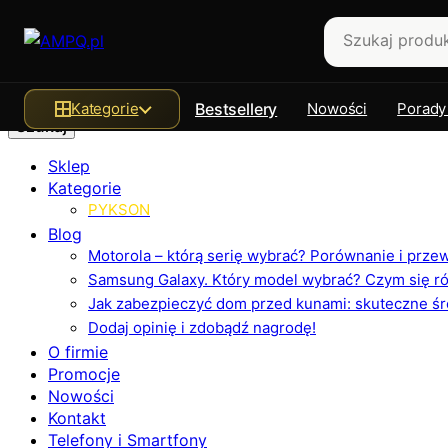
Szukaj
Kategorie
Bestsellery
Nowości
Porady
Sklep
Kategorie
PYKSON
Blog
Motorola – którą serię wybrać? Porównanie i prz
Samsung Galaxy. Który model wybrać? Czym się różn
Jak zabezpieczyć dom przed kunami: skuteczne ś
Dodaj opinię i zdobądź nagrodę!
O firmie
Promocje
Nowości
Kontakt
Telefony i Smartfony