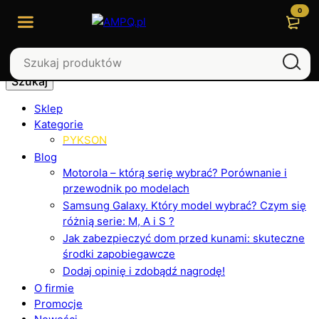
0
Szukaj
Sklep
Kategorie
PYKSON
Blog
Motorola – którą serię wybrać? Porównanie i
przewodnik po modelach
Samsung Galaxy. Który model wybrać? Czym się
różnią serie: M, A i S ?
Jak zabezpieczyć dom przed kunami: skuteczne
środki zapobiegawcze
Dodaj opinię i zdobądź nagrodę!
O firmie
Promocje