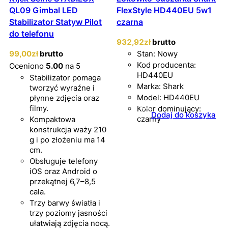
QL09 Gimbal LED
FlexStyle HD440EU 5w1
Stabilizator Statyw Pilot
czarna
do telefonu
932
,92
zł
brutto
99
,00
zł
brutto
Stan: Nowy
Kod producenta:
Oceniono
5.00
na 5
HD440EU
Stabilizator pomaga
Marka: Shark
tworzyć wyraźne i
Model: HD440EU
płynne zdjęcia oraz
filmy.
Kolor dominujący:
Dodaj do koszyka
czarny
Kompaktowa
konstrukcja waży 210
g i po złożeniu ma 14
cm.
Obsługuje telefony
iOS oraz Android o
przekątnej 6,7–8,5
cala.
Trzy barwy światła i
trzy poziomy jasności
ułatwiają zdjęcia nocą.