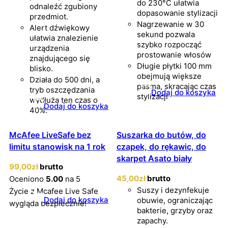
do 230°C ułatwia
odnaleźć zgubiony
dopasowanie stylizacji
przedmiot.
Nagrzewanie w 30
Alert dźwiękowy
sekund pozwala
ułatwia znalezienie
szybko rozpocząć
urządzenia
prostowanie włosów
znajdującego się
Długie płytki 100 mm
blisko.
obejmują większe
Działa do 500 dni, a
pasma, skracając czas
tryb oszczędzania
Dodaj do koszyka
stylizacji
wydłuża ten czas o
Dodaj do koszyka
40%.
McAfee LiveSafe bez
Suszarka do butów, do
limitu stanowisk na 1 rok
czapek, do rękawic, do
skarpet Asato biały
99
,00
zł
brutto
45
,00
zł
brutto
Oceniono
5.00
na 5
Suszy i dezynfekuje
Życie z Mcafee Live Safe
Dodaj do koszyka
obuwie, ograniczając
wygląda bezpiecznie!
bakterie, grzyby oraz
zapachy.