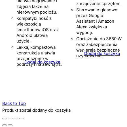
ułatwia nagrywanie i
zarządzanie sprzętem.
zdjęcia także na
Sterowanie głosowe
nierównym podłożu.
przez Google
Kompatybilność z
Assistant i Amazon
większością
Alexa zwiększa
smartfonów iOS oraz
wygodę.
Android ułatwia
Obciążenie do 3680 W
użycie.
oraz zabezpieczenia
Lekka, kompaktowa
wspierają bezpieczne
konstrukcja ułatwia
Dodaj do koszyka
użytkowanie.
przenoszenie w
Dodaj do koszyka
podróży i na zewnątrz.
Back to Top
Produkt został dodany do koszyka