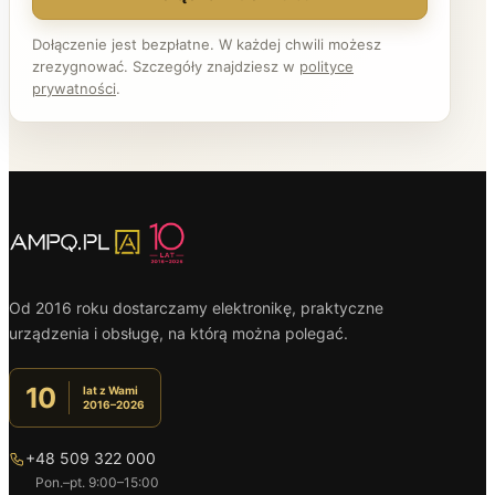
Dołączenie jest bezpłatne. W każdej chwili możesz
zrezygnować. Szczegóły znajdziesz w
polityce
prywatności
.
Od 2016 roku dostarczamy elektronikę, praktyczne
urządzenia i obsługę, na którą można polegać.
10
lat z Wami
2016–2026
+48 509 322 000
Pon.–pt. 9:00–15:00