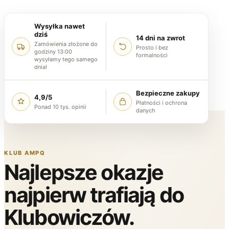
Wysyłka nawet
dziś
14 dni na zwrot
Zamówienia złożone do
Prosto i bez
godziny 13:00
formalności
wysyłamy tego samego
dnia!
Bezpieczne zakupy
4,9/5
Płatności i ochrona
Ponad 10 tys. opinii
danych
KLUB AMPQ
Najlepsze okazje
najpierw trafiają do
Klubowiczów.