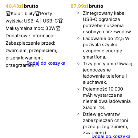
40
,43
zł
brutto
87
,99
zł
brutto
Zintegrowany kabel
🏆Kolor: biały🏆Porty
USB‑C ogranicza
wyjścia: USB-A | USB-C🏆
potrzebę noszenia
Maksymalna moc: 30W🏆
osobnych przewodów.
Dodatkowe informacje:
Ładowanie do 22,5 W
Zabezpieczenie przed:
pozwala szybko
zwarciem, przepięciem,
uzupełnić energię
smartfona.
przeładowaniem,
Dodaj do koszyka
Trzy porty umożliwiają
przegrzaniem
jednoczesne
ładowanie telefonu i
słuchawek.
Pojemność 10 000
mAh wystarcza na
niemal dwa ładowania
Xiaomi 13.
Dziewięć warstw
zabezpieczeń chroni
przed przegrzaniem,
zwarciem i
Dodaj do koszyka