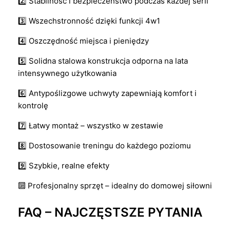
2️⃣ Stabilność i bezpieczeństwo podczas każdej serii
3️⃣ Wszechstronność dzięki funkcji 4w1
4️⃣ Oszczędność miejsca i pieniędzy
5️⃣ Solidna stalowa konstrukcja odporna na lata
intensywnego użytkowania
6️⃣ Antypoślizgowe uchwyty zapewniają komfort i
kontrolę
7️⃣ Łatwy montaż – wszystko w zestawie
8️⃣ Dostosowanie treningu do każdego poziomu
9️⃣ Szybkie, realne efekty
🔟 Profesjonalny sprzęt – idealny do domowej siłowni
FAQ – NAJCZĘSTSZE PYTANIA