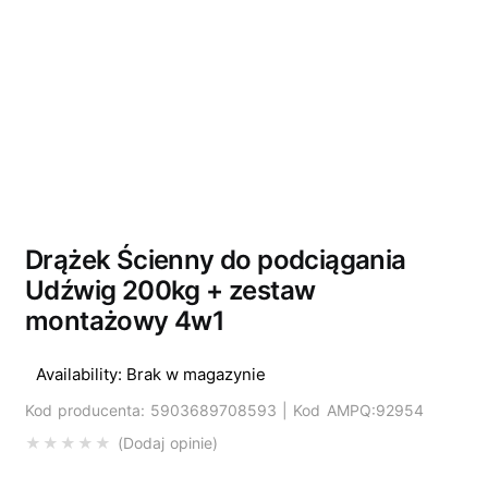
Wyprzedano
Drążek Ścienny do podciągania
Udźwig 200kg + zestaw
montażowy 4w1
Availability:
Brak w magazynie
Kod producenta: 5903689708593 | Kod AMPQ:92954
Dodaj opinie