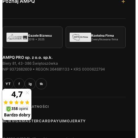
Poznaj AMPQ
Gazele Biznesu
Rzetelna Firma
2019 • 2025
Zweryfikowana firma
AMPQ PRO sp. z o.o. sp.k.
Biery 81, 43-386 Świętoszówka
NIP 9372682609 • REGON 364681133 • KRS 0000622794
YT
f
ig
tk
BEZPIECZNE PŁATNOŚCI
BLIK
VISA
MASTERCARD
PAYU
IMOJE
RATY