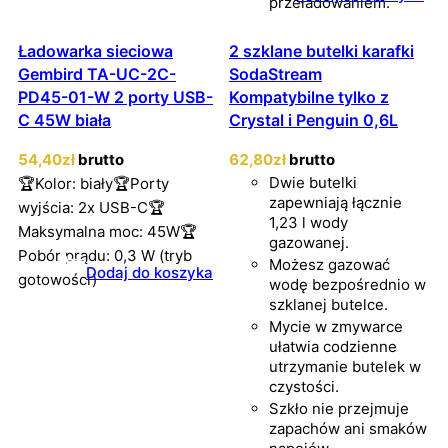
przeładowaniem.
Ładowarka sieciowa
2 szklane butelki karafki
Gembird TA-UC-2C-
SodaStream
PD45-01-W 2 porty USB-
Kompatybilne tylko z
C 45W biała
Crystal i Penguin 0,6L
54
,40
zł
brutto
62
,80
zł
brutto
Dwie butelki
🏆Kolor: biały🏆Porty
zapewniają łącznie
wyjścia: 2x USB-C🏆
1,23 l wody
Maksymalna moc: 45W🏆
gazowanej.
Pobór prądu: 0,3 W (tryb
Możesz gazować
Dodaj do koszyka
gotowości)
wodę bezpośrednio w
szklanej butelce.
Mycie w zmywarce
ułatwia codzienne
utrzymanie butelek w
czystości.
Szkło nie przejmuje
zapachów ani smaków