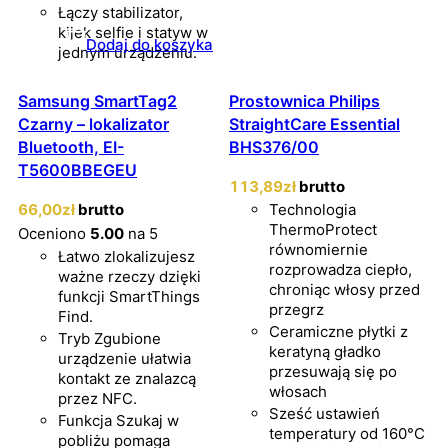
Łączy stabilizator,
kijek selfie i statyw w
Dodaj do koszyka
jednym urządzeniu.
Samsung SmartTag2
Prostownica Philips
Czarny – lokalizator
StraightCare Essential
Bluetooth, EI-
BHS376/00
T5600BBEGEU
113
,89
zł
brutto
66
,00
zł
brutto
Technologia
ThermoProtect
Oceniono
5.00
na 5
równomiernie
Łatwo zlokalizujesz
rozprowadza ciepło,
ważne rzeczy dzięki
chroniąc włosy przed
funkcji SmartThings
przegrz
Find.
Ceramiczne płytki z
Tryb Zgubione
keratyną gładko
urządzenie ułatwia
przesuwają się po
kontakt ze znalazcą
włosach
przez NFC.
Sześć ustawień
Funkcja Szukaj w
temperatury od 160°C
pobliżu pomaga