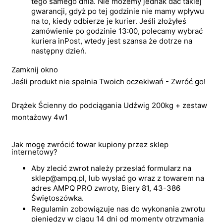
tego samego dnia. Nie możemy jednak dać takiej
gwarancji, gdyż po tej godzinie nie mamy wpływu
na to, kiedy odbierze je kurier. Jeśli złożyłeś
zamówienie po godzinie 13:00, polecamy wybrać
kuriera inPost, wtedy jest szansa że dotrze na
następny dzień.
Zamknij okno
Jeśli produkt nie spełnia Twoich oczekiwań - Zwróć go!
Drążek Ścienny do podciągania Udźwig 200kg + zestaw
montażowy 4w1
Jak mogę zwrócić towar kupiony przez sklep
internetowy?
Aby zlecić zwrot należy przesłać formularz na
sklep@ampq.pl, lub wysłać go wraz z towarem na
adres AMPQ PRO zwroty, Biery 81, 43-386
Świętoszówka.
Regulamin zobowiązuje nas do wykonania zwrotu
pieniędzy w ciągu 14 dni od momenty otrzymania