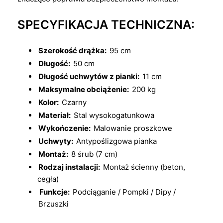
SPECYFIKACJA TECHNICZNA:
Szerokość drążka:
95 cm
Długość:
50 cm
Długość uchwytów z pianki:
11 cm
Maksymalne obciążenie:
200 kg
Kolor:
Czarny
Materiał:
Stal wysokogatunkowa
Wykończenie:
Malowanie proszkowe
Uchwyty:
Antypoślizgowa pianka
Montaż:
8 śrub (7 cm)
Rodzaj instalacji:
Montaż ścienny (beton,
cegła)
Funkcje:
Podciąganie / Pompki / Dipy /
Brzuszki