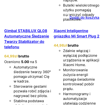
napojów.
Butelki wielokrotnego
użytku pomagają
ograniczyć odpady
Dodaj do koszyka
plastikowe.
Gimbal STABILUX QL08
Xiaomi Inteligentne
Automatyczne Śledzenie
gniazdko Mi Smart Plug 2
Twarzy Stabilizator do
44
,98
zł
brutto
telefonu
Zdalnie włączaj i
wyłączaj podłączone
64
,99
zł
brutto
urządzenia w aplikacji
Oceniono
5.00
na 5
Xiaomi Home.
Automatyczne
Monitorowanie
śledzenie twarzy 360°
zużycia energii
pomaga utrzymać Cię
pomaga świadomie
w kadrze.
kontrolować pobór
Sterowanie gestami
prądu.
pozwala robić zdjęcia i
Harmonogramy i
nagrywać bez pilota.
automatyzacje
Stabilna podstawa
ułatwiają codzienne