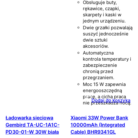
Obsługuje buty,
rękawice, czapki,
skarpety i kaski w
jednym urządzeniu.
Dwie grzałki pozwalają
suszyć jednocześnie
dwie sztuki
akcesoriów.
Automatyczna
kontrola temperatury i
zabezpieczenie
chronią przed
przegrzaniem.
Moc 15 W zapewnia
energooszczędną
pracę, a cicha praca
Dodaj do koszyka
nie przeszkadza nocą.
Ładowarka sieciowa
Xiaomi 33W Power Bank
Gembird TA-UC-1A1C-
10000mAh (Integrated
PD30-01-W 30W biała
Cable) BHR9341GL