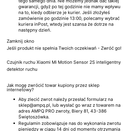
tego samego dnia. Nie możemy jednak dać takiej
gwarancji, gdyż po tej godzinie nie mamy wpływu
na to, kiedy odbierze je kurier. Jeśli złożyłeś
zamówienie po godzinie 13:00, polecamy wybrać
kuriera inPost, wtedy jest szansa że dotrze na
następny dzień.
Zamknij okno
Jeśli produkt nie spełnia Twoich oczekiwań - Zwróć go!
Czujnik ruchu Xiaomi Mi Motion Sensor 2S inteligentny
detektor ruchu
Jak mogę zwrócić towar kupiony przez sklep
internetowy?
Aby zlecić zwrot należy przesłać formularz na
sklep@ampq.pl, lub wysłać go wraz z towarem na
adres AMPQ PRO zwroty, Biery 81, 43-386
Świętoszówka.
Regulamin zobowiązuje nas do wykonania zwrotu
pieniędzy w ciągu 14 dni od momenty otrzymania