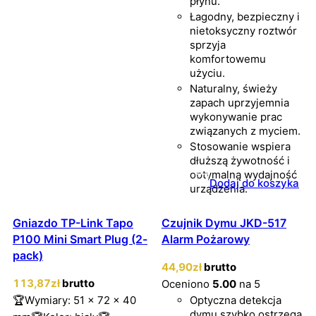
płynu.
Łagodny, bezpieczny i
nietoksyczny roztwór
sprzyja
komfortowemu
użyciu.
Naturalny, świeży
zapach uprzyjemnia
wykonywanie prac
związanych z myciem.
Stosowanie wspiera
dłuższą żywotność i
optymalną wydajność
Dodaj do koszyka
urządzenia.
Gniazdo TP-Link Tapo
Czujnik Dymu JKD-517
P100 Mini Smart Plug (2-
Alarm Pożarowy
pack)
44
,90
zł
brutto
113
,87
zł
brutto
Oceniono
5.00
na 5
🏆Wymiary: 51 x 72 x 40
Optyczna detekcja
dymu szybko ostrzega