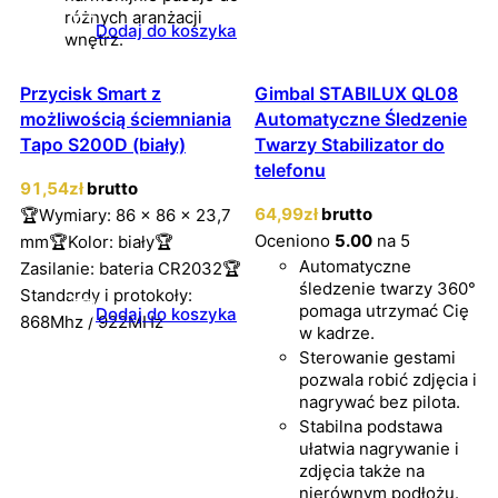
różnych aranżacji
Dodaj do koszyka
wnętrz.
Przycisk Smart z
Gimbal STABILUX QL08
możliwością ściemniania
Automatyczne Śledzenie
Tapo S200D (biały)
Twarzy Stabilizator do
telefonu
91
,54
zł
brutto
64
,99
zł
brutto
🏆Wymiary: 86 x 86 x 23,7
Oceniono
5.00
na 5
mm🏆Kolor: biały🏆
Automatyczne
Zasilanie: bateria CR2032🏆
śledzenie twarzy 360°
Standardy i protokoły:
pomaga utrzymać Cię
Dodaj do koszyka
868Mhz / 922MHz
w kadrze.
Sterowanie gestami
pozwala robić zdjęcia i
nagrywać bez pilota.
Stabilna podstawa
ułatwia nagrywanie i
zdjęcia także na
nierównym podłożu.