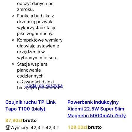
odczyt danych po
zmroku.
Funkcja budzika z
drzemką pozwala
wykorzystać stację
jako zegar nocny.
Kompaktowe wymiary
ułatwiają ustawienie
urządzenia w
wybranym miejscu.
Stacja wspiera
planowanie
codziennych
aktywności dzięki
Dodaj do koszyka
bieżącym pomiarom.
Czujnik ruchu TP-Link
Powerbank indukcyjny
Tapo T100 (biały)
Xiaomi 22.5W Super Slim
Magnetic 5000mAh Złoty
87
,90
zł
brutto
128
,00
zł
brutto
🏆Wymiary: 42,3 x 42,3 x