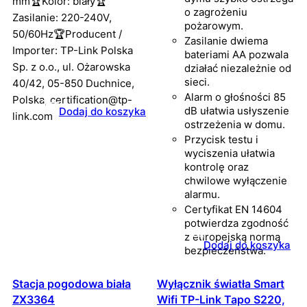
mm🏆Kolor: biały🏆
o zagrożeniu
Zasilanie: 220-240V,
pożarowym.
50/60Hz🏆Producent /
Zasilanie dwiema
Importer: TP-Link Polska
bateriami AA pozwala
Sp. z o.o., ul. Ożarowska
działać niezależnie od
sieci.
40/42, 05-850 Duchnice,
Alarm o głośności 85
Polska, certification@tp-
dB ułatwia usłyszenie
Dodaj do koszyka
link.com
ostrzeżenia w domu.
Przycisk testu i
wyciszenia ułatwia
kontrolę oraz
chwilowe wyłączenie
alarmu.
Certyfikat EN 14604
potwierdza zgodność
z europejską normą
Dodaj do koszyka
bezpieczeństwa.
Stacja pogodowa biała
Wyłącznik światła Smart
ZX3364
Wifi TP-Link Tapo S220,