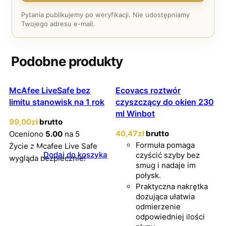
Pytania publikujemy po weryfikacji. Nie udostępniamy
Twojego adresu e-mail.
Podobne produkty
McAfee LiveSafe bez
Ecovacs roztwór
limitu stanowisk na 1 rok
czyszczący do okien 230
ml Winbot
99
,00
zł
brutto
40
,47
zł
brutto
Oceniono
5.00
na 5
Formuła pomaga
Życie z Mcafee Live Safe
Dodaj do koszyka
czyścić szyby bez
wygląda bezpiecznie!
smug i nadaje im
połysk.
Praktyczna nakrętka
dozująca ułatwia
odmierzenie
odpowiedniej ilości