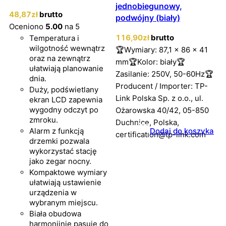
jednobiegunowy,
48
,87
zł
brutto
podwójny (biały)
Oceniono
5.00
na 5
116
,90
zł
brutto
Temperatura i
wilgotność wewnątrz
🏆Wymiary: 87,1 x 86 x 41
oraz na zewnątrz
mm🏆Kolor: biały🏆
ułatwiają planowanie
Zasilanie: 250V, 50-60Hz🏆
dnia.
Producent / Importer: TP-
Duży, podświetlany
Link Polska Sp. z o.o., ul.
ekran LCD zapewnia
wygodny odczyt po
Ożarowska 40/42, 05-850
zmroku.
Duchnice, Polska,
Alarm z funkcją
Dodaj do koszyka
certification@tp-link.com
drzemki pozwala
wykorzystać stację
jako zegar nocny.
Kompaktowe wymiary
ułatwiają ustawienie
urządzenia w
wybranym miejscu.
Biała obudowa
harmonijnie pasuje do