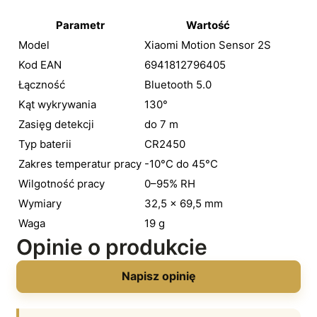
Parametr
Wartość
Model
Xiaomi Motion Sensor 2S
Kod EAN
6941812796405
Łączność
Bluetooth 5.0
Kąt wykrywania
130°
Zasięg detekcji
do 7 m
Typ baterii
CR2450
Zakres temperatur pracy
-10°C do 45°C
Wilgotność pracy
0–95% RH
Wymiary
32,5 × 69,5 mm
Waga
19 g
Opinie o produkcie
Napisz opinię