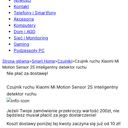
Nowości
Kontakt
Telefony i Smartfony
Akcesoria
Komputery
Dom i AGD
Sieć i Monitoring
Gaming
Podzespoły PC
Strona główna
>
Smart Home
>
Czujniki
>
Czujnik ruchu Xiaomi Mi
Motion Sensor 2S inteligentny detektor ruchu
Nie płać za dostawę!
Czujnik ruchu Xiaomi Mi Motion Sensor 2S inteligentny
detektor ruchu
Jeżeli Twoje zamówienie przekroczy wartość 200zł, nie
będziesz musiał płacić za jego dostarczenie!
Koszt dostawy poniżej tej kwoty zaczyna się już od 10 zł!