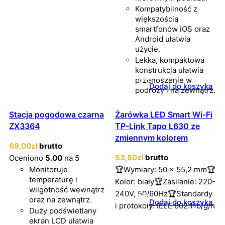
Kompatybilność z
większością
smartfonów iOS oraz
Android ułatwia
użycie.
Lekka, kompaktowa
konstrukcja ułatwia
przenoszenie w
Dodaj do koszyka
podróży i na zewnątrz.
Stacja pogodowa czarna
Żarówka LED Smart Wi-Fi
ZX3364
TP-Link Tapo L630 ze
zmiennym kolorem
69
,00
zł
brutto
53
,80
zł
brutto
Oceniono
5.00
na 5
Monitoruje
🏆Wymiary: 50 x 55,2 mm🏆
temperaturę i
Kolor: biały🏆Zasilanie: 220-
wilgotność wewnątrz
240V, 50/60Hz🏆Standardy
oraz na zewnątrz.
Dodaj do koszyka
i protokoły: IEEE 802.11b/g/n
Duży podświetlany
ekran LCD ułatwia