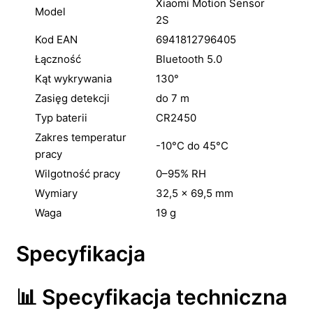
Xiaomi Motion Sensor
Model
2S
Kod EAN
6941812796405
Łączność
Bluetooth 5.0
Kąt wykrywania
130°
Zasięg detekcji
do 7 m
Typ baterii
CR2450
Zakres temperatur
-10°C do 45°C
pracy
Wilgotność pracy
0–95% RH
Wymiary
32,5 × 69,5 mm
Waga
19 g
Specyfikacja
📊 Specyfikacja techniczna