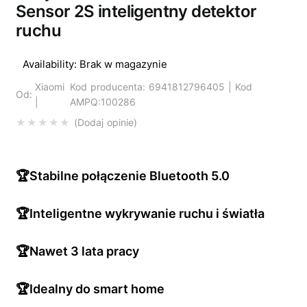
Sensor 2S inteligentny detektor
ruchu
Availability:
Brak w magazynie
Xiaomi
Kod producenta: 6941812796405 | Kod
Od:
|
AMPQ:100286
Dodaj opinie
🏆Stabilne połączenie Bluetooth 5.0
🏆Inteligentne wykrywanie ruchu i światła
🏆Nawet 3 lata pracy
🏆Idealny do smart home