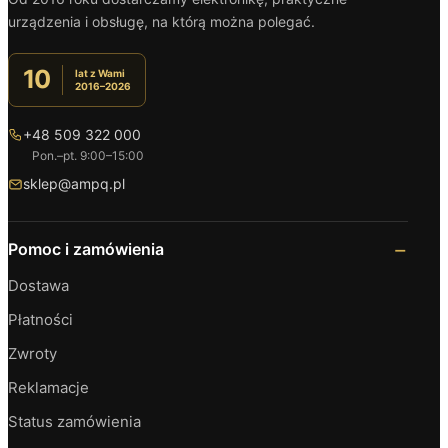
urządzenia i obsługę, na którą można polegać.
10
lat z Wami
2016–2026
+48 509 322 000
Pon.–pt. 9:00–15:00
sklep@ampq.pl
Pomoc i zamówienia
Dostawa
Płatności
Zwroty
Reklamacje
Status zamówienia