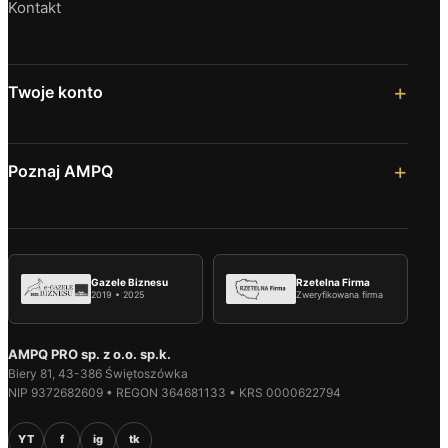
Kontakt
Twoje konto
Poznaj AMPQ
Gazele Biznesu
Rzetelna Firma
2019 • 2025
Zweryfikowana firma
AMPQ PRO sp. z o.o. sp.k.
Biery 81, 43-386 Świętoszówka
NIP 9372682609 • REGON 364681133 • KRS 0000622794
YT
f
ig
tk