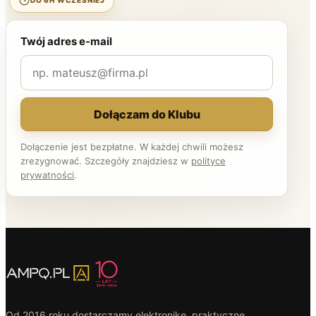
DO 6H WCZEŚNIEJ
Twój adres e-mail
Dołączam do Klubu
Dołączenie jest bezpłatne. W każdej chwili możesz
zrezygnować. Szczegóły znajdziesz w
polityce
prywatności
.
Od 2016 roku dostarczamy elektronikę, praktyczne