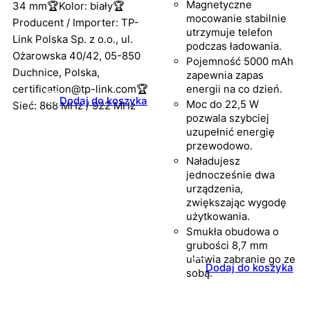
Magnetyczne
34 mm🏆Kolor: biały🏆
mocowanie stabilnie
Producent / Importer: TP-
utrzymuje telefon
Link Polska Sp. z o.o., ul.
podczas ładowania.
Ożarowska 40/42, 05-850
Pojemność 5000 mAh
Duchnice, Polska,
zapewnia zapas
certification@tp-link.com🏆
energii na co dzień.
Dodaj do koszyka
Moc do 22,5 W
Sieć: 868 MHz / 922 MHz
pozwala szybciej
uzupełnić energię
przewodowo.
Naładujesz
jednocześnie dwa
urządzenia,
zwiększając wygodę
użytkowania.
Smukła obudowa o
grubości 8,7 mm
ułatwia zabranie go ze
Dodaj do koszyka
sobą.