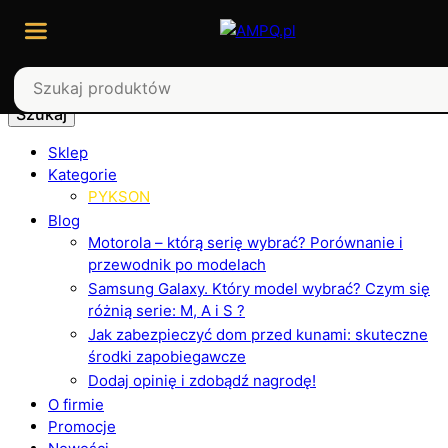
Szukaj
Sklep
Kategorie
PYKSON
Blog
Motorola – którą serię wybrać? Porównanie i
przewodnik po modelach
Samsung Galaxy. Który model wybrać? Czym się
różnią serie: M, A i S ?
Jak zabezpieczyć dom przed kunami: skuteczne
środki zapobiegawcze
Dodaj opinię i zdobądź nagrodę!
O firmie
Promocje