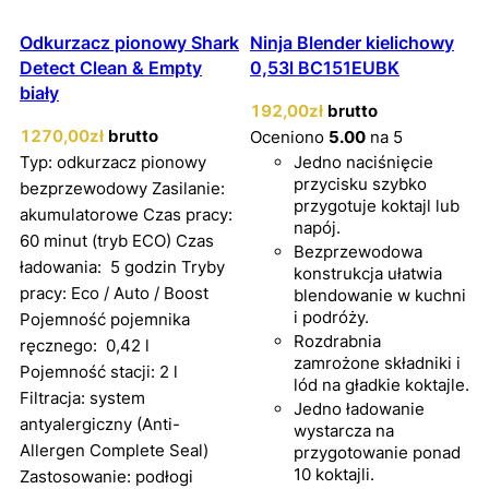
Odkurzacz pionowy Shark
Ninja Blender kielichowy
Detect Clean & Empty
0,53l BC151EUBK
biały
192
,00
zł
brutto
1270
,00
zł
brutto
Oceniono
5.00
na 5
Typ: odkurzacz pionowy
Jedno naciśnięcie
przycisku szybko
bezprzewodowy Zasilanie:
przygotuje koktajl lub
akumulatorowe Czas pracy:
napój.
60 minut (tryb ECO) Czas
Bezprzewodowa
ładowania: 5 godzin Tryby
konstrukcja ułatwia
pracy: Eco / Auto / Boost
blendowanie w kuchni
i podróży.
Pojemność pojemnika
Rozdrabnia
ręcznego: 0,42 l
zamrożone składniki i
Pojemność stacji: 2 l
lód na gładkie koktajle.
Filtracja: system
Jedno ładowanie
antyalergiczny (Anti-
wystarcza na
Allergen Complete Seal)
przygotowanie ponad
10 koktajli.
Zastosowanie: podłogi