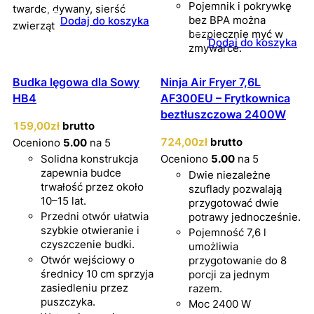
Pojemnik i pokrywkę
twarde, dywany, sierść
bez BPA można
Dodaj do koszyka
zwierząt
bezpiecznie myć w
Dodaj do koszyka
zmywarce.
Budka lęgowa dla Sowy
Ninja Air Fryer 7,6L
HB4
AF300EU – Frytkownica
beztłuszczowa 2400W
159
,00
zł
brutto
724
,00
zł
brutto
Oceniono
5.00
na 5
Solidna konstrukcja
Oceniono
5.00
na 5
zapewnia budce
Dwie niezależne
trwałość przez około
szuflady pozwalają
10–15 lat.
przygotować dwie
Przedni otwór ułatwia
potrawy jednocześnie.
szybkie otwieranie i
Pojemność 7,6 l
czyszczenie budki.
umożliwia
Otwór wejściowy o
przygotowanie do 8
średnicy 10 cm sprzyja
porcji za jednym
zasiedleniu przez
razem.
puszczyka.
Moc 2400 W