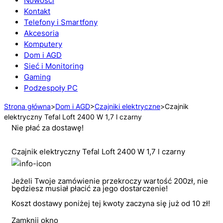
Nowości
Kontakt
Telefony i Smartfony
Akcesoria
Komputery
Dom i AGD
Sieć i Monitoring
Gaming
Podzespoły PC
Strona główna
>
Dom i AGD
>
Czajniki elektryczne
>
Czajnik
elektryczny Tefal Loft 2400 W 1,7 l czarny
Nie płać za dostawę!
Czajnik elektryczny Tefal Loft 2400 W 1,7 l czarny
Jeżeli Twoje zamówienie przekroczy wartość 200zł, nie
będziesz musiał płacić za jego dostarczenie!
Koszt dostawy poniżej tej kwoty zaczyna się już od 10 zł!
Zamknij okno