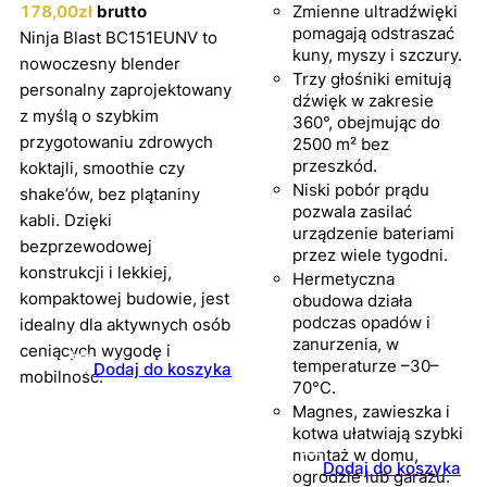
178
,00
zł
brutto
Zmienne ultradźwięki
pomagają odstraszać
Ninja Blast BC151EUNV to
kuny, myszy i szczury.
nowoczesny blender
Trzy głośniki emitują
personalny zaprojektowany
dźwięk w zakresie
z myślą o szybkim
360°, obejmując do
przygotowaniu zdrowych
2500 m² bez
przeszkód.
koktajli, smoothie czy
Niski pobór prądu
shake’ów, bez plątaniny
pozwala zasilać
kabli. Dzięki
urządzenie bateriami
bezprzewodowej
przez wiele tygodni.
konstrukcji i lekkiej,
Hermetyczna
kompaktowej budowie, jest
obudowa działa
podczas opadów i
idealny dla aktywnych osób
zanurzenia, w
ceniących wygodę i
temperaturze –30–
Dodaj do koszyka
mobilność.
70°C.
Magnes, zawieszka i
kotwa ułatwiają szybki
montaż w domu,
Dodaj do koszyka
ogrodzie lub garażu.