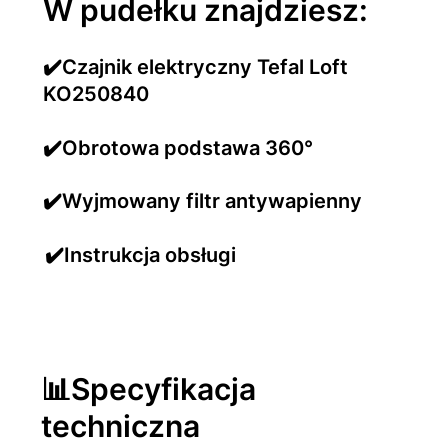
W pudełku znajdziesz:
✔️Czajnik elektryczny Tefal Loft
KO250840
✔️Obrotowa podstawa 360°
✔️Wyjmowany filtr antywapienny
✔️Instrukcja obsługi
📊Specyfikacja
techniczna