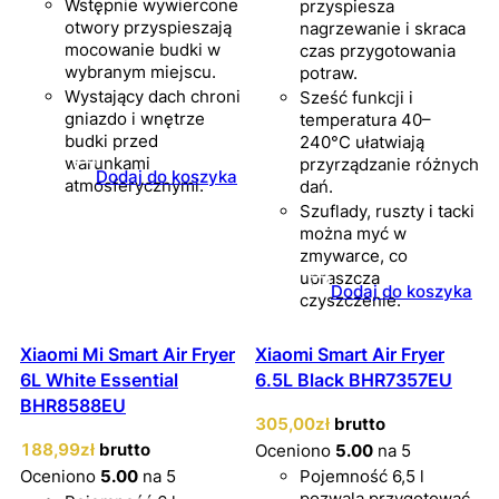
Wstępnie wywiercone
przyspiesza
otwory przyspieszają
nagrzewanie i skraca
mocowanie budki w
czas przygotowania
wybranym miejscu.
potraw.
Wystający dach chroni
Sześć funkcji i
gniazdo i wnętrze
temperatura 40–
budki przed
240°C ułatwiają
warunkami
przyrządzanie różnych
Dodaj do koszyka
atmosferycznymi.
dań.
Szuflady, ruszty i tacki
można myć w
zmywarce, co
upraszcza
Dodaj do koszyka
czyszczenie.
Xiaomi Mi Smart Air Fryer
Xiaomi Smart Air Fryer
6L White Essential
6.5L Black BHR7357EU
BHR8588EU
305
,00
zł
brutto
188
,99
zł
brutto
Oceniono
5.00
na 5
Oceniono
5.00
na 5
Pojemność 6,5 l
pozwala przygotować