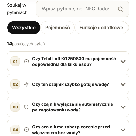
Szukaj w
pytaniach
Wszystkie
Pojemność
Funkcje dodatkowe
Z
14
pasujących pytań
Czy Tefal Loft KO250830 ma pojemność
01
odpowiednią dla kilku osób?
Czy ten czajnik szybko gotuje wodę?
02
Czy czajnik wyłącza się automatycznie
03
po zagotowaniu wody?
Czy czajnik ma zabezpieczenie przed
04
włączeniem bez wody?