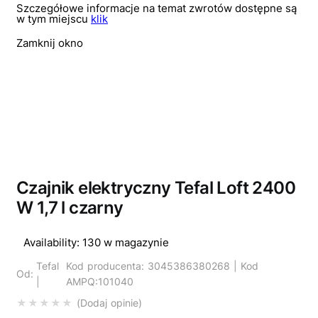
Szczegółowe informacje na temat zwrotów dostępne są
w tym miejscu
klik
Zamknij okno
Czajnik elektryczny Tefal Loft 2400
W 1,7 l czarny
Availability:
130 w magazynie
Tefal
Kod producenta: 3045386380268 | Kod
Od:
|
AMPQ:101040
Dodaj opinie