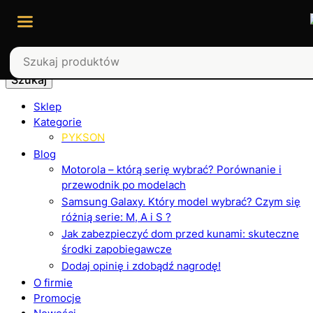
Szukaj
Sklep
Kategorie
PYKSON
Blog
Motorola – którą serię wybrać? Porównanie i
przewodnik po modelach
Samsung Galaxy. Który model wybrać? Czym się
różnią serie: M, A i S ?
Jak zabezpieczyć dom przed kunami: skuteczne
środki zapobiegawcze
Dodaj opinię i zdobądź nagrodę!
O firmie
Promocje