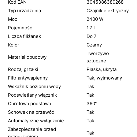
Kod EAN
3045386380268
Typ urządzenia
Czajnik elektryczny
Moc
2400 W
Pojemność
1,7 l
Liczba filiżanek
Do 7
Kolor
Czarny
Tworzywo
Materiał obudowy
sztuczne
Rodzaj grzałki
Płaska, ukryta
Filtr antywapienny
Tak, wyjmowany
Wskaźnik poziomu wody
Tak
Podświetlany włącznik
Tak
Obrotowa podstawa
360°
Schowek na przewód
Tak
Automatyczne wyłączanie
Tak
Zabezpieczenie przed
Tak
przegrzaniem