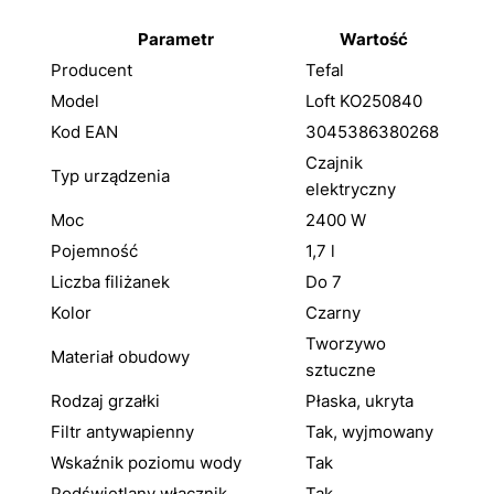
Parametr
Wartość
Producent
Tefal
Model
Loft KO250840
Kod EAN
3045386380268
Czajnik
Typ urządzenia
elektryczny
Moc
2400 W
Pojemność
1,7 l
Liczba filiżanek
Do 7
Kolor
Czarny
Tworzywo
Materiał obudowy
sztuczne
Rodzaj grzałki
Płaska, ukryta
Filtr antywapienny
Tak, wyjmowany
Wskaźnik poziomu wody
Tak
Podświetlany włącznik
Tak