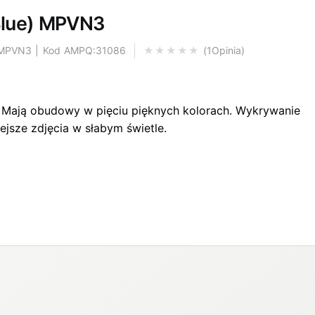
(Blue) MPVN3
 MPVN3 | Kod AMPQ:31086
1
Opinia
Oceniony
s. Mają obudowy w pięciu pięknych kolorach. Wykrywanie
ejsze zdjęcia w słabym świetle.