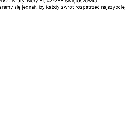
PRO zwroty, Biery 81, 43-386 Świętoszówka.
ramy się jednak, by każdy zwrot rozpatrzeć najszybciej