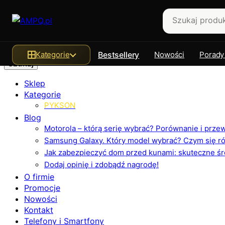
Szukaj
Kategorie
Bestsellery
Nowości
Porady
Sklep
Kategorie
PYKSON
Blog
Motorola – którą serię wybrać? Porównanie i prz
Samsung Galaxy. Który model wybrać? Czym się różn
Jak zabezpieczyć dom przed kunami: skuteczne ś
Dodaj opinię i zdobądź nagrodę!
O firmie
Promocje
Nowości
Kontakt
Telefony i Smartfony