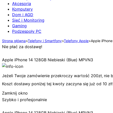
Akcesoria
Komputery
Dom i AGD
Sieć i Monitoring
Gaming
Podzespoły PC
Strona główna
>
Telefony i Smartfony
>
Telefony Apple
>
Apple iPhone
Nie płać za dostawę!
Apple iPhone 14 128GB Niebieski (Blue) MPVN3
Jeżeli Twoje zamówienie przekroczy wartość 200zł, nie bę
Koszt dostawy poniżej tej kwoty zaczyna się już od 10 zł!
Zamknij okno
Szybko i profesjonalnie
Apple iPhone 14 128GB Niebieski (Blue) MPVN3