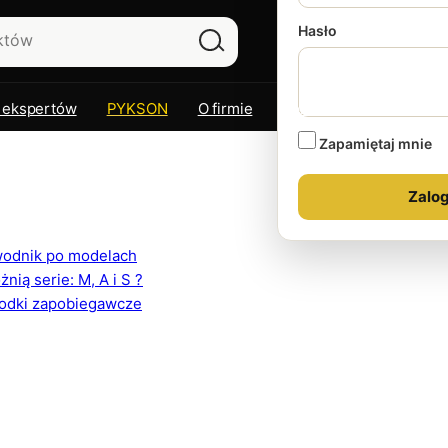
Hasło
 ekspertów
PYKSON
O firmie
Kontakt
Zapamiętaj mnie
ewodnik po modelach
ią serie: M, A i S ?
rodki zapobiegawcze