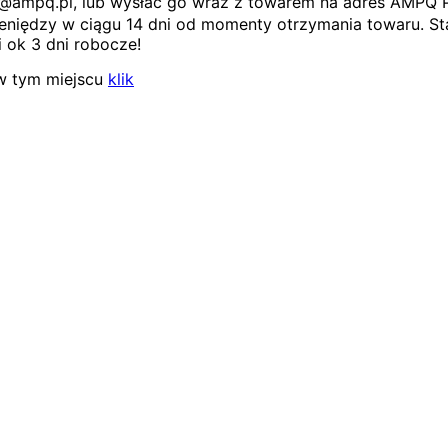
ep@ampq.pl, lub wysłać go wraz z towarem na adres AMPQ 
niędzy w ciągu 14 dni od momenty otrzymania towaru. Sta
 ok 3 dni robocze!
w tym miejscu
klik