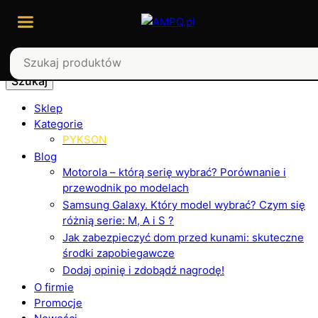
Szukaj
Sklep
Kategorie
PYKSON
Blog
Motorola – którą serię wybrać? Porównanie i
przewodnik po modelach
Samsung Galaxy. Który model wybrać? Czym się
różnią serie: M, A i S ?
Jak zabezpieczyć dom przed kunami: skuteczne
środki zapobiegawcze
Dodaj opinię i zdobądź nagrodę!
O firmie
Promocje