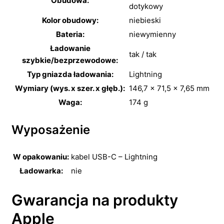
Obudowa:
dotykowy
Kolor obudowy:
niebieski
Bateria:
niewymienny
Ładowanie
tak / tak
szybkie/bezprzewodowe:
Typ gniazda ładowania:
Lightning
Wymiary (wys. x szer. x głęb.):
146,7 x 71,5 x 7,65 mm
Waga:
174 g
Wyposażenie
W opakowaniu:
kabel USB-C – Lightning
Ładowarka:
nie
Gwarancja na produkty
Apple