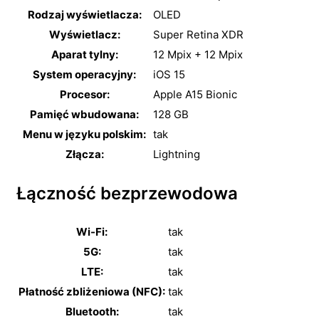
Rodzaj wyświetlacza:
OLED
Wyświetlacz:
Super Retina XDR
Aparat tylny:
12 Mpix + 12 Mpix
System operacyjny:
iOS 15
Procesor:
Apple A15 Bionic
Pamięć wbudowana:
128 GB
Menu w języku polskim:
tak
Złącza:
Lightning
Łączność bezprzewodowa
Wi-Fi:
tak
5G:
tak
LTE:
tak
Płatność zbliżeniowa (NFC):
tak
Bluetooth:
tak