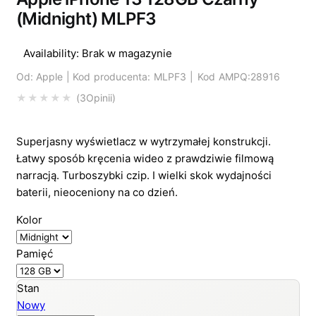
(Midnight) MLPF3
Availability:
Brak w magazynie
Od:
Apple |
Kod producenta: MLPF3 | Kod AMPQ:28916
3
Opinii
Oceniony
5.00
na 5 na podstawi
Superjasny wyświetlacz w wytrzymałej konstrukcji.
Łatwy sposób kręcenia wideo z prawdziwie filmową
narracją. Turboszybki czip. I wielki skok wydajności
baterii, nieoceniony na co dzień.
Kolor
Pamięć
Stan
Nowy