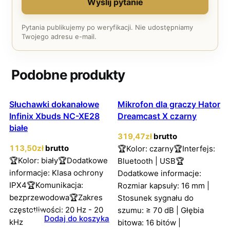
Wyślij pytanie
Pytania publikujemy po weryfikacji. Nie udostępniamy
Twojego adresu e-mail.
Podobne produkty
Słuchawki dokanałowe
Mikrofon dla graczy Hator
Infinix Xbuds NC-XE28
Dreamcast X czarny
białe
319
,47
zł
brutto
113
,50
zł
brutto
🏆Kolor: czarny🏆Interfejs:
🏆Kolor: biały🏆Dodatkowe
Bluetooth | USB🏆
informacje: Klasa ochrony
Dodatkowe informacje:
IPX4🏆Komunikacja:
Rozmiar kapsuły: 16 mm |
bezprzewodowa🏆Zakres
Stosunek sygnału do
częstotliwości: 20 Hz - 20
szumu: ≥ 70 dB | Głębia
Dodaj do koszyka
kHz
bitowa: 16 bitów |