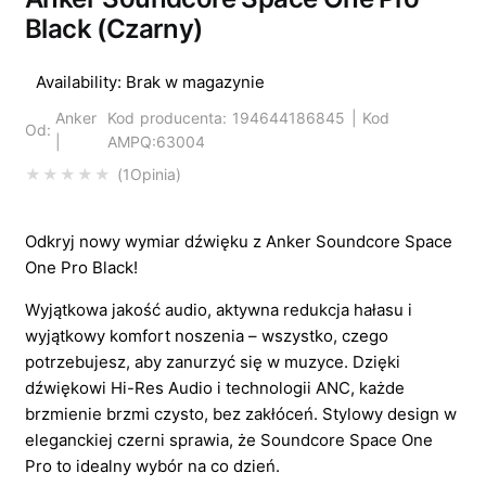
Black (Czarny)
Availability:
Brak w magazynie
Anker
Kod producenta: 194644186845 | Kod
Od:
|
AMPQ:63004
1
Opinia
Oceniony
5.00
na 5 na podstawi
Odkryj nowy wymiar dźwięku z Anker Soundcore Space
One Pro Black!
Wyjątkowa jakość audio, aktywna redukcja hałasu i
wyjątkowy komfort noszenia – wszystko, czego
potrzebujesz, aby zanurzyć się w muzyce. Dzięki
dźwiękowi Hi-Res Audio i technologii ANC, każde
brzmienie brzmi czysto, bez zakłóceń. Stylowy design w
eleganckiej czerni sprawia, że Soundcore Space One
Pro to idealny wybór na co dzień.