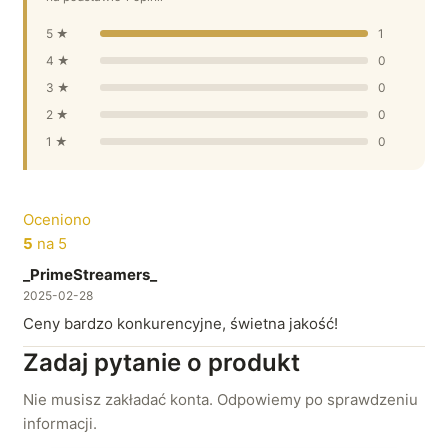
5 ★
1
4 ★
0
3 ★
0
2 ★
0
1 ★
0
Oceniono
5
na 5
_PrimeStreamers_
2025-02-28
Ceny bardzo konkurencyjne, świetna jakość!
Zadaj pytanie o produkt
Nie musisz zakładać konta. Odpowiemy po sprawdzeniu
informacji.