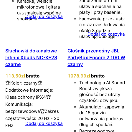
zanurzenie do 1 m
Karaoke, wejście
ułatwia słuchanie na
mikrofonowe i gitara
plaży i przy basenie.
urozmaicają wspólne
Dodaj do koszyka
spotkania.
Ładowanie przez usb-
c oraz czas ładowania
około 3 godzin
Dodaj do koszyka
ułatwiają obsługę.
Słuchawki dokanałowe
Głośnik przenośny JBL
Infinix Xbuds NC-XE28
PartyBox Encore 2 100 W
czarne
czarny
113
,50
zł
brutto
1078
,99
zł
brutto
Technologia AI Sound
🏆Kolor: czarny🏆
Boost zwiększa
Dodatkowe informacje:
głośność bez utraty
Klasa ochrony IPX4🏆
czystości dźwięku.
Komunikacja:
Akumulator zapewnia
bezprzewodowa🏆Zakres
do 15 godzin
częstotliwości: 20 Hz - 20
odtwarzania podczas
Dodaj do koszyka
długich spotkań.
kHz
Bezprzewodowy