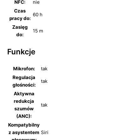
NFC:
nie
Czas
60 h
pracy do:
Zasięg
15 m
do:
Funkcje
Mikrofon:
tak
Regulacja
tak
głośności:
Aktywna
redukcja
tak
szumów
(ANC):
Kompatybilny
z asystentem
Siri
głosowym: