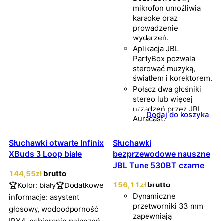
mikrofon umożliwia
karaoke oraz
prowadzenie
wydarzeń.
Aplikacja JBL
PartyBox pozwala
sterować muzyką,
światłem i korektorem.
Połącz dwa głośniki
stereo lub więcej
urządzeń przez JBL
Dodaj do koszyka
Auracast.
Słuchawki otwarte Infinix
Słuchawki
XBuds 3 Loop białe
bezprzewodowe nauszne
JBL Tune 530BT czarne
144
,55
zł
brutto
156
,11
zł
brutto
🏆Kolor: biały🏆Dodatkowe
Dynamiczne
informacje: asystent
przetworniki 33 mm
głosowy, wodoodporność
zapewniają
IPX4, odbieranie połączeń