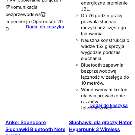
energiczne brzmienie
🏆Komunikacja:
JBL.
bezprzewodowa🏆
Do 76 godzin pracy
Impedancja (Oporność): 20
pozwala słuchać
Dodaj do koszyka
muzyki bez częstego
Ω
ładowania.
Nauszna konstrukcja o
wadze 152 g sprzyja
wygodzie podczas
słuchania.
Bluetooth zapewnia
bezprzewodową
łączność w zasięgu do
10 metrów.
Wbudowany mikrofon
ułatwia prowadzenie
rozmów
Dodaj do koszyka
telefonicznych.
Anker Soundcore
Słuchawki dla graczy Hator
Słuchawki Bluetooth Note
Hyperpunk 3 Wireless