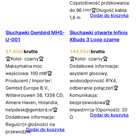
Częstotliwość próbkowania:
do 96 kHz🏆Długość kabla:
Dodaj do koszyka
1,8 m
Słuchawki Gembird MHS-
Słuchawki otwarte Infinix
U-001
XBuds 3 Loop czarne
57
,43
zł
brutto
144
,55
zł
brutto
🏆Kolor: czarny🏆
🏆Kolor: czarny🏆
Maksymalna moc
Dodatkowe informacje:
wejściowa: 100 mW🏆
asystent głosowy,
Producent / Importer:
wodoodporność IPX4,
Gembid Europe B.V.,
odbieranie połączeń🏆
Wittevrouwen 56, 1358 CD,
Komunikacja:
Almere Haven, Holandia,
bezprzewodowa🏆
helpdesk@gembird.nl🏆
Impedancja (Oporność): 20
Dodaj do koszyka
Dodatkowe informacje:
Ω
Regulacja głośności na
Dodaj do koszyka
przewodzie