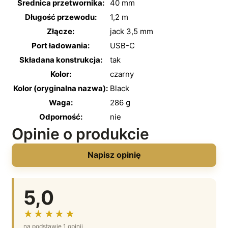
Średnica przetwornika:
40 mm
Długość przewodu:
1,2 m
Złącze:
jack 3,5 mm
Port ładowania:
USB-C
Składana konstrukcja:
tak
Kolor:
czarny
Kolor (oryginalna nazwa):
Black
Waga:
286 g
Odporność:
nie
Opinie o produkcie
Napisz opinię
5,0
★★★★★
na podstawie 1 opinii