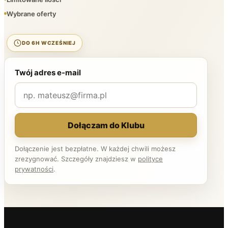
Wybrane oferty
DO 6H WCZEŚNIEJ
Twój adres e-mail
Dołączam do Klubu
Dołączenie jest bezpłatne. W każdej chwili możesz
zrezygnować. Szczegóły znajdziesz w
polityce
prywatności
.