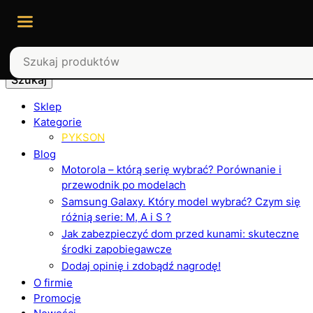
Szukaj
Sklep
Kategorie
PYKSON
Blog
Motorola – którą serię wybrać? Porównanie i
przewodnik po modelach
Samsung Galaxy. Który model wybrać? Czym się
różnią serie: M, A i S ?
Jak zabezpieczyć dom przed kunami: skuteczne
środki zapobiegawcze
Dodaj opinię i zdobądź nagrodę!
O firmie
Promocje