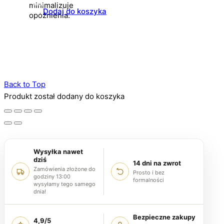
minimalizuje
Dodaj do koszyka
opóźnienia.
Back to Top
Produkt został dodany do koszyka
Wysyłka nawet
dziś
14 dni na zwrot
Zamówienia złożone do
Prosto i bez
godziny 13:00
formalności
wysyłamy tego samego
dnia!
Bezpieczne zakupy
4,9/5