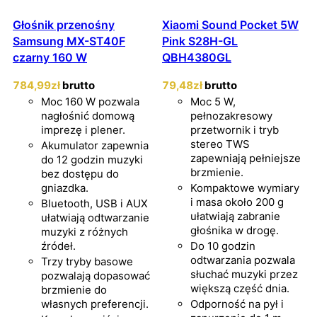
Głośnik przenośny
Xiaomi Sound Pocket 5W
Samsung MX-ST40F
Pink S28H-GL
czarny 160 W
QBH4380GL
784
,99
zł
brutto
79
,48
zł
brutto
Moc 160 W pozwala
Moc 5 W,
nagłośnić domową
pełnozakresowy
imprezę i plener.
przetwornik i tryb
stereo TWS
Akumulator zapewnia
zapewniają pełniejsze
do 12 godzin muzyki
brzmienie.
bez dostępu do
gniazdka.
Kompaktowe wymiary
i masa około 200 g
Bluetooth, USB i AUX
ułatwiają zabranie
ułatwiają odtwarzanie
głośnika w drogę.
muzyki z różnych
źródeł.
Do 10 godzin
odtwarzania pozwala
Trzy tryby basowe
słuchać muzyki przez
pozwalają dopasować
większą część dnia.
brzmienie do
własnych preferencji.
Odporność na pył i