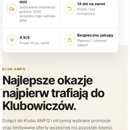
dziś
14 dni na zwrot
Zamówienia złożone do
Prosto i bez
godziny 13:00
formalności
wysyłamy tego samego
dnia!
Bezpieczne zakupy
4,9/5
Płatności i ochrona
Ponad 10 tys. opinii
danych
KLUB AMPQ
Najlepsze okazje
najpierw trafiają do
Klubowiczów.
Dołącz do Klubu AMPQ i otrzymuj wybrane promocje
oraz limitowane oferty wcześniej niż pozostali klienci.