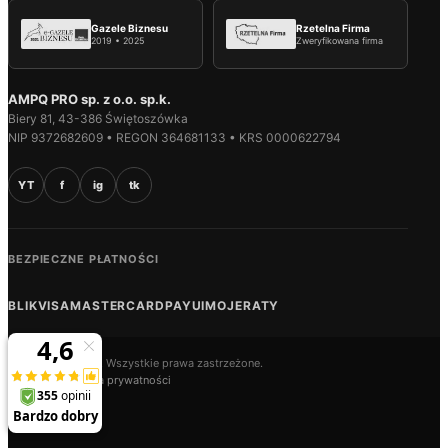
Gazele Biznesu
Rzetelna Firma
2019 • 2025
Zweryfikowana firma
AMPQ PRO sp. z o.o. sp.k.
Biery 81, 43-386 Świętoszówka
NIP 9372682609 • REGON 364681133 • KRS 0000622794
YT
f
ig
tk
BEZPIECZNE PŁATNOŚCI
BLIK
VISA
MASTERCARD
PAYU
IMOJE
RATY
© 2026 AMPQ.PL. Wszystkie prawa zastrzeżone.
Regulamin
Polityka prywatności