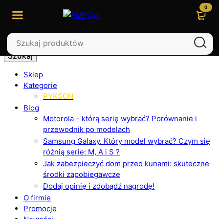
0
Szukaj
Sklep
Kategorie
PYKSON
Blog
Motorola – którą serię wybrać? Porównanie i
przewodnik po modelach
Samsung Galaxy. Który model wybrać? Czym się
różnią serie: M, A i S ?
Jak zabezpieczyć dom przed kunami: skuteczne
środki zapobiegawcze
Dodaj opinię i zdobądź nagrodę!
O firmie
Promocje