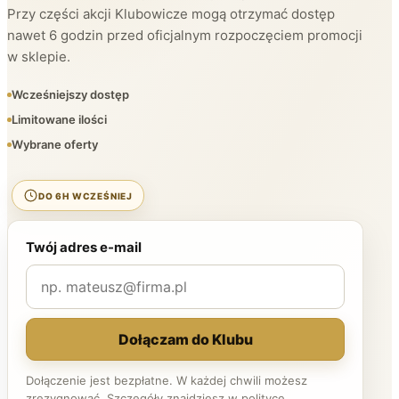
Przy części akcji Klubowicze mogą otrzymać dostęp
nawet 6 godzin przed oficjalnym rozpoczęciem promocji
w sklepie.
Wcześniejszy dostęp
Limitowane ilości
Wybrane oferty
DO 6H WCZEŚNIEJ
Twój adres e-mail
Dołączam do Klubu
Dołączenie jest bezpłatne. W każdej chwili możesz
zrezygnować. Szczegóły znajdziesz w
polityce