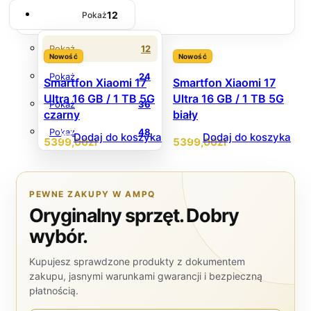
12
Pokaż
Pokaż
12
Nowość
Nowość
Pokaż
24
Smartfon Xiaomi 17
Smartfon Xiaomi 17
Ultra 16 GB / 1 TB 5G
Ultra 16 GB / 1 TB 5G
Pokaż
36
czarny
biały
Pokaż
48
Dodaj do koszyka
Dodaj do koszyka
5399
,00
zł
5399
,00
zł
PEWNE ZAKUPY W AMPQ
Oryginalny sprzęt. Dobry
wybór.
Kupujesz sprawdzone produkty z dokumentem
zakupu, jasnymi warunkami gwarancji i bezpieczną
płatnością.