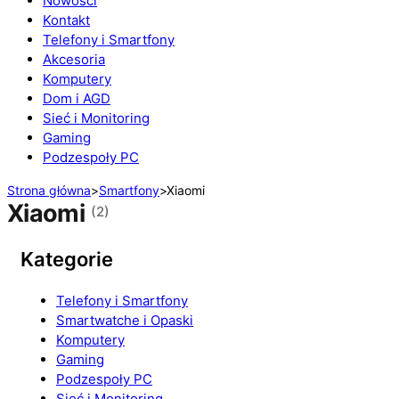
Nowości
Kontakt
Telefony i Smartfony
Akcesoria
Komputery
Dom i AGD
Sieć i Monitoring
Gaming
Podzespoły PC
Strona główna
>
Smartfony
>
Xiaomi
Xiaomi
(2)
Kategorie
Telefony i Smartfony
Smartwatche i Opaski
Komputery
Gaming
Podzespoły PC
Sieć i Monitoring