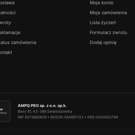
ostawa
Moje konto
łatności
Moje zamówienia
wroty
Lista życzeń
eklamacje
Formularz zwrotu
tatus zamówienia
Dodaj opinię
ontakt
AMPQ PRO sp. z o.o. sp.k.
ma
Biery 81, 43-386 Świętoszówka
firma
NIP 9372682609 • REGON 364681133 • KRS 0000622794