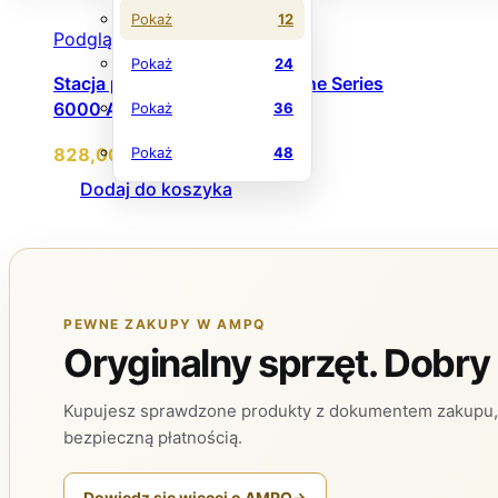
Pokaż
12
Podgląd
Pokaż
24
Stacja parowa Philips All-in-One Series
6000 AIS6020/70 1800 W
Pokaż
36
828
,00
zł
Pokaż
48
Dodaj do koszyka
PEWNE ZAKUPY W AMPQ
Oryginalny sprzęt. Dobry
Kupujesz sprawdzone produkty z dokumentem zakupu, 
bezpieczną płatnością.
Dowiedz się więcej o AMPQ
→