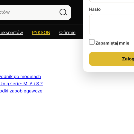
Hasło
 ekspertów
PYKSON
O firmie
Kontakt
Zapamiętaj mnie
ewodnik po modelach
ią serie: M, A i S ?
rodki zapobiegawcze