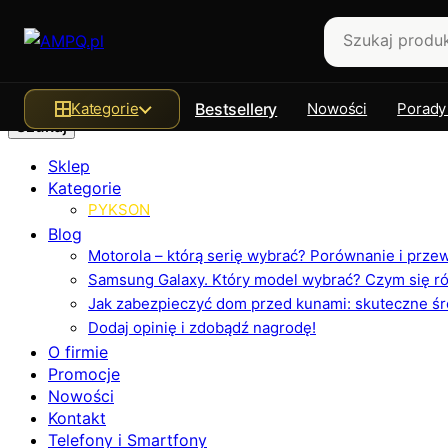
Szukaj
Kategorie
Bestsellery
Nowości
Porady
Sklep
Kategorie
PYKSON
Blog
Motorola – którą serię wybrać? Porównanie i prz
Samsung Galaxy. Który model wybrać? Czym się różn
Jak zabezpieczyć dom przed kunami: skuteczne ś
Dodaj opinię i zdobądź nagrodę!
O firmie
Promocje
Nowości
Kontakt
Telefony i Smartfony