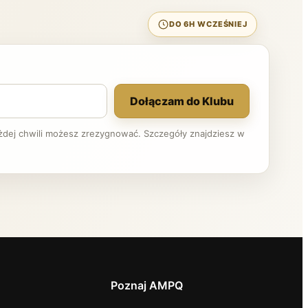
DO 6H WCZEŚNIEJ
Dołączam do Klubu
ażdej chwili możesz zrezygnować. Szczegóły znajdziesz w
Poznaj AMPQ