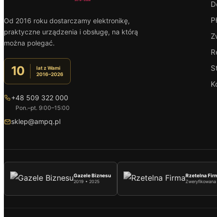
D
P
Od 2016 roku dostarczamy elektronikę,
praktyczne urządzenia i obsługę, na którą
Z
można polegać.
R
S
10
lat z Wami
2016–2026
K
+48 509 322 000
Pon.–pt. 9:00–15:00
sklep@ampq.pl
Gazele Biznesu
Rzetelna Fir
2019 • 2025
Zweryfikowana 