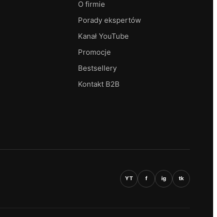
O firmie
Porady ekspertów
Kanał YouTube
Promocje
Bestsellery
Kontakt B2B
YT
f
ig
tk