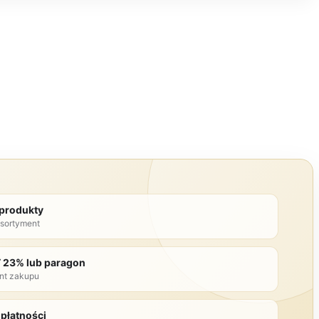
 produkty
sortyment
T 23% lub paragon
nt zakupu
płatności