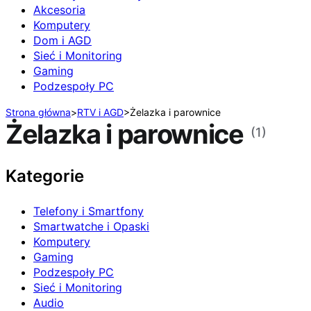
Akcesoria
Komputery
Dom i AGD
Sieć i Monitoring
Gaming
Podzespoły PC
Strona główna
>
RTV i AGD
>
Żelazka i parownice
Żelazka i parownice
(1)
Kategorie
Telefony i Smartfony
Smartwatche i Opaski
Komputery
Gaming
Podzespoły PC
Sieć i Monitoring
Audio