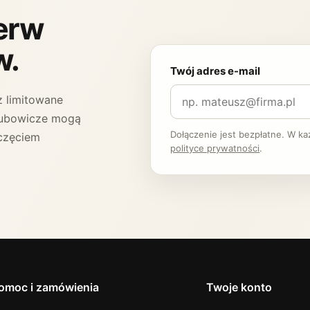
ierw
w.
Twój adres e-mail
 limitowane
 Klubowicze mogą
Dołączenie jest bezpłatne. W k
częciem
polityce prywatności
.
omoc i zamówienia
Twoje konto