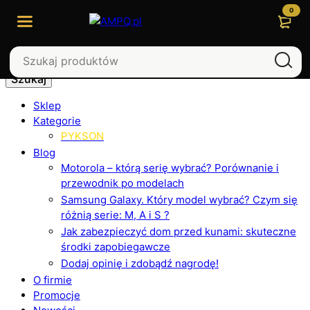
0
Szukaj
Sklep
Kategorie
PYKSON
Blog
Motorola – którą serię wybrać? Porównanie i
przewodnik po modelach
Samsung Galaxy. Który model wybrać? Czym się
różnią serie: M, A i S ?
Jak zabezpieczyć dom przed kunami: skuteczne
środki zapobiegawcze
Dodaj opinię i zdobądź nagrodę!
O firmie
Promocje