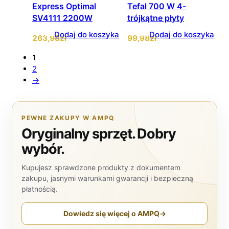
Express Optimal
Tefal 700 W 4-
SV4111 2200W
trójkątne płyty
Dodaj do koszyka
Dodaj do koszyka
263
,98
zł
99
,98
zł
1
2
→
PEWNE ZAKUPY W AMPQ
Oryginalny sprzęt. Dobry
wybór.
Kupujesz sprawdzone produkty z dokumentem
zakupu, jasnymi warunkami gwarancji i bezpieczną
płatnością.
Dowiedz się więcej o AMPQ
→