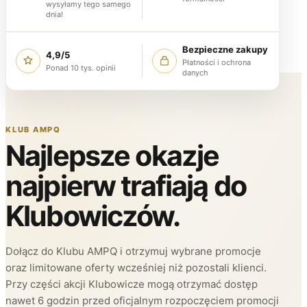
wysyłamy tego samego
dnia!
Bezpieczne zakupy
4,9/5
Płatności i ochrona
Ponad 10 tys. opinii
danych
KLUB AMPQ
Najlepsze okazje
najpierw trafiają do
Klubowiczów.
Dołącz do Klubu AMPQ i otrzymuj wybrane promocje
oraz limitowane oferty wcześniej niż pozostali klienci.
Przy części akcji Klubowicze mogą otrzymać dostęp
nawet 6 godzin przed oficjalnym rozpoczęciem promocji