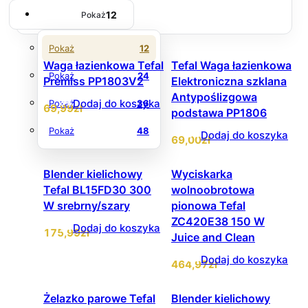
12
Pokaż
Pokaż
12
Waga łazienkowa Tefal
Tefal Waga łazienkowa
Pokaż
24
Premiss PP1803V2
Elektroniczna szklana
Antypoślizgowa
Dodaj do koszyka
Pokaż
36
69
,99
zł
podstawa PP1806
Pokaż
48
Dodaj do koszyka
69
,00
zł
Blender kielichowy
Wyciskarka
Tefal BL15FD30 300
wolnoobrotowa
W srebrny/szary
pionowa Tefal
ZC420E38 150 W
Dodaj do koszyka
175
,99
zł
Juice and Clean
Dodaj do koszyka
464
,97
zł
Żelazko parowe Tefal
Blender kielichowy