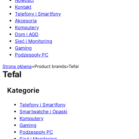
Nowości
Kontakt
Telefony i Smartfony
Akcesoria
Komputery
Dom i AGD
Sieć i Monitoring
Gaming
Podzespoły PC
Strona główna
>
Product brands
>
Tefal
Tefal
Kategorie
Telefony i Smartfony
Smartwatche i Opaski
Komputery
Gaming
Podzespoły PC
Sieć i Monitoring