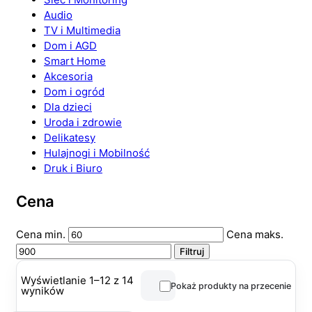
Audio
TV i Multimedia
Dom i AGD
Smart Home
Akcesoria
Dom i ogród
Dla dzieci
Uroda i zdrowie
Delikatesy
Hulajnogi i Mobilność
Druk i Biuro
Cena
Cena min.
Cena maks.
Filtruj
Wyświetlanie 1–12 z 14
Pokaż produkty na przecenie
wyników