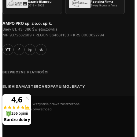
Gazele Biznesu
Rzetelna Firma
2019 • 2025
Zweryfikowana firma
AMPQ PRO sp. z o.o. sp.k.
Biery 81, 43-386 Świętoszówka
NIP 9372682609 • REGON 364681133 • KRS 0000622794
YT
f
ig
tk
BEZPIECZNE PŁATNOŚCI
BLIK
VISA
MASTERCARD
PAYU
IMOJE
RATY
© 2026 AMPQ.PL. Wszystkie prawa zastrzeżone.
Regulamin
Polityka prywatności