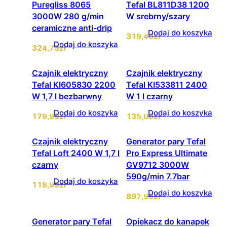
Puregliss 8065
Tefal BL811D38 1200
3000W 280 g/min
W srebrny/szary
ceramiczne anti-drip
Dodaj do koszyka
319
,40
zł
Dodaj do koszyka
324
,73
zł
Czajnik elektryczny
Czajnik elektryczny
Tefal KI605830 2200
Tefal KI533811 2400
W 1,7 l bezbarwny
W 1 l czarny
Dodaj do koszyka
Dodaj do koszyka
179
,99
zł
135
,00
zł
Czajnik elektryczny
Generator pary Tefal
Tefal Loft 2400 W 1,7 l
Pro Express Ultimate
czarny
GV9712 3000W
590g/min 7.7bar
Dodaj do koszyka
118
,99
zł
Dodaj do koszyka
897
,99
zł
Generator pary Tefal
Opiekacz do kanapek