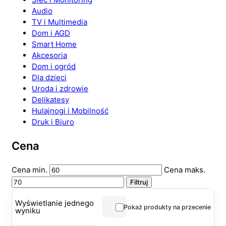
Audio
TV i Multimedia
Dom i AGD
Smart Home
Akcesoria
Dom i ogród
Dla dzieci
Uroda i zdrowie
Delikatesy
Hulajnogi i Mobilność
Druk i Biuro
Cena
Cena min.
Cena maks.
Filtruj
Wyświetlanie jednego
Pokaż produkty na przecenie
wyniku