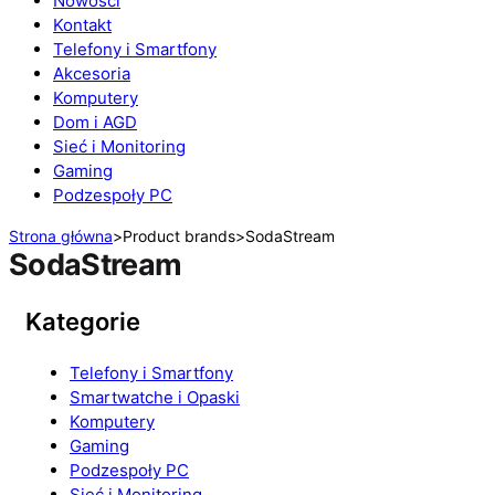
Nowości
Kontakt
Telefony i Smartfony
Akcesoria
Komputery
Dom i AGD
Sieć i Monitoring
Gaming
Podzespoły PC
Strona główna
>
Product brands
>
SodaStream
SodaStream
Kategorie
Telefony i Smartfony
Smartwatche i Opaski
Komputery
Gaming
Podzespoły PC
Sieć i Monitoring