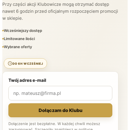
Przy części akcji Klubowicze mogą otrzymać dostęp
nawet 6 godzin przed oficjalnym rozpoczęciem promocji
w sklepie.
Wcześniejszy dostęp
Limitowane ilości
Wybrane oferty
DO 6H WCZEŚNIEJ
Twój adres e-mail
Dołączam do Klubu
Dołączenie jest bezpłatne. W każdej chwili możesz
zrezygnować. Szczegóły znajdziesz w
polityce