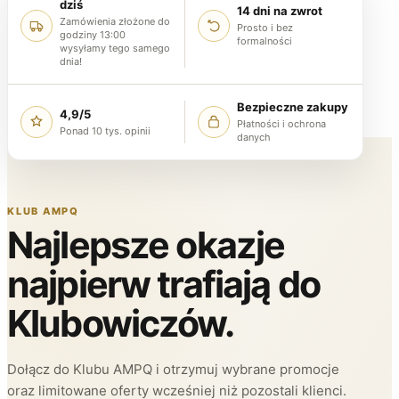
dziś
14 dni na zwrot
Zamówienia złożone do
Prosto i bez
godziny 13:00
formalności
wysyłamy tego samego
dnia!
Bezpieczne zakupy
4,9/5
Płatności i ochrona
Ponad 10 tys. opinii
danych
KLUB AMPQ
Najlepsze okazje
najpierw trafiają do
Klubowiczów.
Dołącz do Klubu AMPQ i otrzymuj wybrane promocje
oraz limitowane oferty wcześniej niż pozostali klienci.