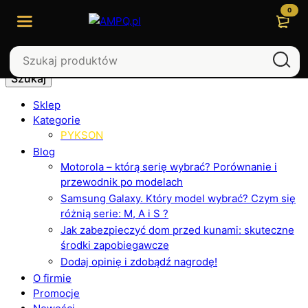
0
Szukaj
Sklep
Kategorie
PYKSON
Blog
Motorola – którą serię wybrać? Porównanie i
przewodnik po modelach
Samsung Galaxy. Który model wybrać? Czym się
różnią serie: M, A i S ?
Jak zabezpieczyć dom przed kunami: skuteczne
środki zapobiegawcze
Dodaj opinię i zdobądź nagrodę!
O firmie
Promocje