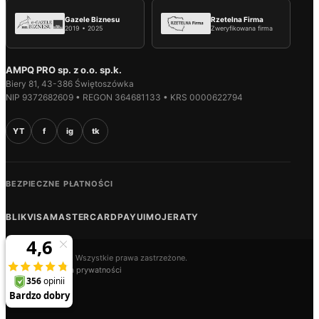
Gazele Biznesu
Rzetelna Firma
2019 • 2025
Zweryfikowana firma
AMPQ PRO sp. z o.o. sp.k.
Biery 81, 43-386 Świętoszówka
NIP 9372682609 • REGON 364681133 • KRS 0000622794
YT
f
ig
tk
BEZPIECZNE PŁATNOŚCI
BLIK
VISA
MASTERCARD
PAYU
IMOJE
RATY
© 2026 AMPQ.PL. Wszystkie prawa zastrzeżone.
Regulamin
Polityka prywatności