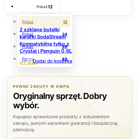
12
Pokaż
Pokaż
12
2 szklane butelki
Pokaż
24
karafki SodaStream
Kompatybilne tylko z
Pokaż
36
Crystal i Penguin 0,6L
Pokaż
48
Dodaj do koszyka
62
,80
zł
PEWNE ZAKUPY W AMPQ
Oryginalny sprzęt. Dobry
wybór.
Kupujesz sprawdzone produkty z dokumentem
zakupu, jasnymi warunkami gwarancji i bezpieczną
płatnością.