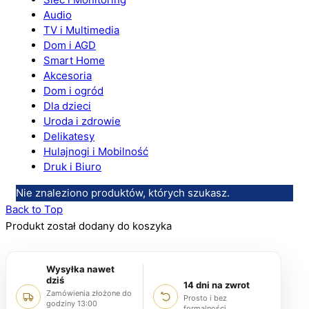
Audio
TV i Multimedia
Dom i AGD
Smart Home
Akcesoria
Dom i ogród
Dla dzieci
Uroda i zdrowie
Delikatesy
Hulajnogi i Mobilność
Druk i Biuro
Nie znaleziono produktów, których szukasz.
Back to Top
Produkt został dodany do koszyka
Wysyłka nawet
dziś
14 dni na zwrot
Zamówienia złożone do
Prosto i bez
godziny 13:00
formalności