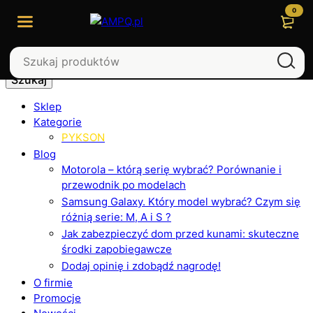
0
Szukaj
Sklep
Kategorie
PYKSON
Blog
Motorola – którą serię wybrać? Porównanie i
przewodnik po modelach
Samsung Galaxy. Który model wybrać? Czym się
różnią serie: M, A i S ?
Jak zabezpieczyć dom przed kunami: skuteczne
środki zapobiegawcze
Dodaj opinię i zdobądź nagrodę!
O firmie
Promocje