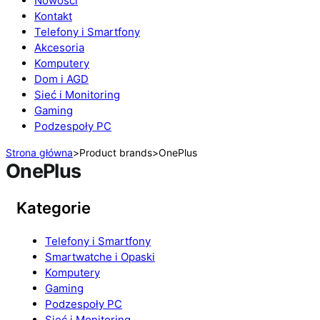
Nowości
Kontakt
Telefony i Smartfony
Akcesoria
Komputery
Dom i AGD
Sieć i Monitoring
Gaming
Podzespoły PC
Strona główna
>
Product brands
>
OnePlus
OnePlus
Kategorie
Telefony i Smartfony
Smartwatche i Opaski
Komputery
Gaming
Podzespoły PC
Sieć i Monitoring