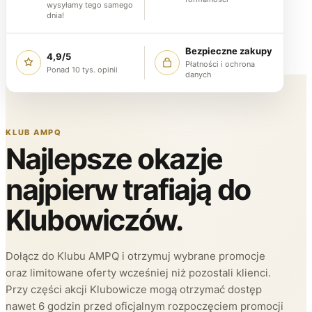
wysyłamy tego samego
dnia!
Bezpieczne zakupy
4,9/5
Płatności i ochrona
Ponad 10 tys. opinii
danych
KLUB AMPQ
Najlepsze okazje
najpierw trafiają do
Klubowiczów.
Dołącz do Klubu AMPQ i otrzymuj wybrane promocje
oraz limitowane oferty wcześniej niż pozostali klienci.
Przy części akcji Klubowicze mogą otrzymać dostęp
nawet 6 godzin przed oficjalnym rozpoczęciem promocji