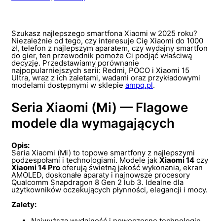
Szukasz najlepszego smartfona Xiaomi w 2025 roku?
Niezależnie od tego, czy interesuje Cię Xiaomi do 1000
zł, telefon z najlepszym aparatem, czy wydajny smartfon
do gier, ten przewodnik pomoże Ci podjąć właściwą
decyzję. Przedstawiamy porównanie
najpopularniejszych serii: Redmi, POCO i Xiaomi 15
Ultra, wraz z ich zaletami, wadami oraz przykładowymi
modelami dostępnymi w sklepie
ampq.pl
.
Seria Xiaomi (Mi) — Flagowe
modele dla wymagających
Opis:
Seria Xiaomi (Mi) to topowe smartfony z najlepszymi
podzespołami i technologiami. Modele jak
Xiaomi 14
czy
Xiaomi 14 Pro
oferują świetną jakość wykonania, ekran
AMOLED, doskonałe aparaty i najnowsze procesory
Qualcomm Snapdragon 8 Gen 2 lub 3. Idealne dla
użytkowników oczekujących płynności, elegancji i mocy.
Zalety:
Najwyższa wydajność i nowoczesne technologie.