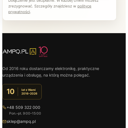
Dołączenie jest bezpłatne. W każdej chwili możesz
zrezygnować. Szczegóły znajdziesz w
polityce
prywatności
.
Od 2016 roku dostarczamy elektronikę, praktyczne
urządzenia i obsługę, na którą można polegać.
10
lat z Wami
2016–2026
+48 509 322 000
Pon.–pt. 9:00–15:00
sklep@ampq.pl