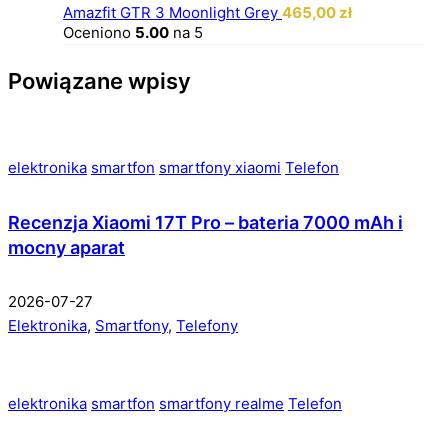
Amazfit GTR 3 Moonlight Grey
465,00
zł
Oceniono
5.00
na 5
Powiązane wpisy
elektronika
smartfon
smartfony xiaomi
Telefon
Recenzja Xiaomi 17T Pro – bateria 7000 mAh i
mocny aparat
2026-07-27
Elektronika
,
Smartfony
,
Telefony
elektronika
smartfon
smartfony realme
Telefon