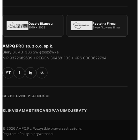
Gazele Biznesu
Rzetelna Firma
2019 • 2025
Zweryfikowana firma
AMPQ PRO sp. z o.o. sp.k.
Biery 81, 43-386 Świętoszówka
NIP 9372682609 • REGON 364681133 • KRS 0000622794
YT
f
ig
tk
BEZPIECZNE PŁATNOŚCI
BLIK
VISA
MASTERCARD
PAYU
IMOJE
RATY
© 2026 AMPQ.PL. Wszystkie prawa zastrzeżone.
Regulamin
Polityka prywatności