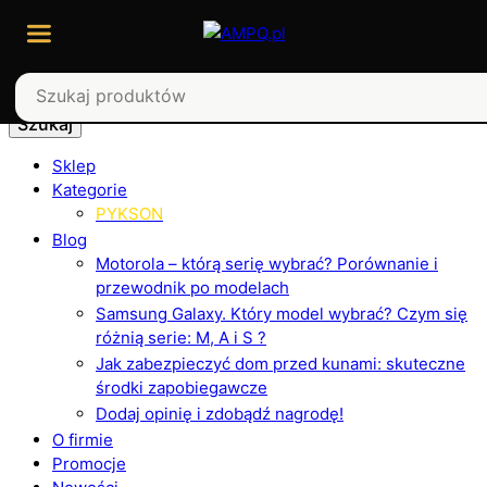
Szukaj
Sklep
Kategorie
PYKSON
Blog
Motorola – którą serię wybrać? Porównanie i
przewodnik po modelach
Samsung Galaxy. Który model wybrać? Czym się
różnią serie: M, A i S ?
Jak zabezpieczyć dom przed kunami: skuteczne
środki zapobiegawcze
Dodaj opinię i zdobądź nagrodę!
O firmie
Promocje