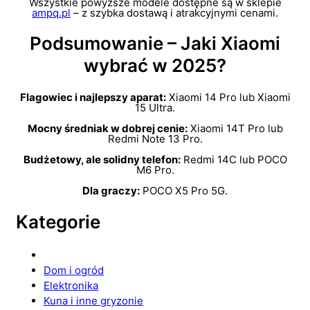
Wszystkie powyższe modele dostępne są w sklepie
ampq.pl
– z szybka dostawą i atrakcyjnymi cenami.
Podsumowanie – Jaki Xiaomi
wybrać w 2025?
Flagowiec i najlepszy aparat:
Xiaomi 14 Pro lub Xiaomi
15 Ultra.
Mocny średniak w dobrej cenie:
Xiaomi 14T Pro lub
Redmi Note 13 Pro.
Budżetowy, ale solidny telefon:
Redmi 14C lub POCO
M6 Pro.
Dla graczy:
POCO X5 Pro 5G.
Kategorie
Dom i ogród
Elektronika
Kuna i inne gryzonie