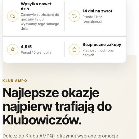
Wysyłka nawet
dziś
14 dni na zwrot
Zamówienia złożone do
Prosto i bez
godziny 13:00
formalności
wysyłamy tego samego
dnia!
Bezpieczne zakupy
4,9/5
Płatności i ochrona
Ponad 10 tys. opinii
danych
KLUB AMPQ
Najlepsze okazje
najpierw trafiają do
Klubowiczów.
Dołącz do Klubu AMPQ i otrzymuj wybrane promocje